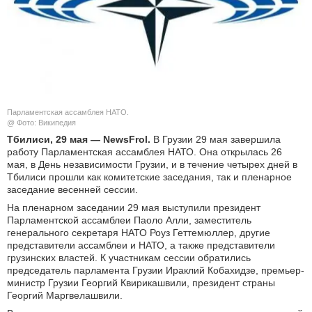
КУЛЬТУРА
НАУКА
СПОРТ
Парламентская ассамблея НАТО.
ШОУ-БИЗНЕС
@ Фото: Википедия
Тбилиси, 29 мая — NewsFrol.
В Грузии 29 мая завершила
работу Парламентская ассамблея НАТО. Она открылась 26
АВТО И МОТО
мая, в День независимости Грузии, и в течение четырех дней в
Тбилиси прошли как комитетские заседания, так и пленарное
ЭГОИЗМ
заседание весенней сессии.
На пленарном заседании 29 мая выступили президент
БЛОГ
Парламентской ассамблеи Паоло Алли, заместитель
генерального секретаря НАТО Роуз Геттемюллер, другие
представители ассамблеи и НАТО, а также представители
грузинских властей. К участникам сессии обратились
председатель парламента Грузии Ираклий Кобахидзе, премьер-
министр Грузии Георгий Квирикашвили, президент страны
Георгий Маргвелашвили.