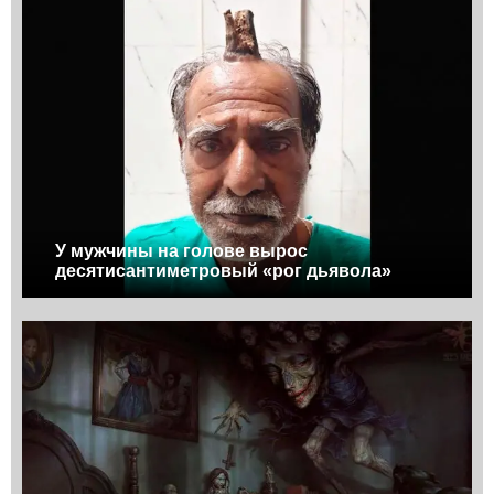
У мужчины на голове вырос
десятисантиметровый «рог дьявола»