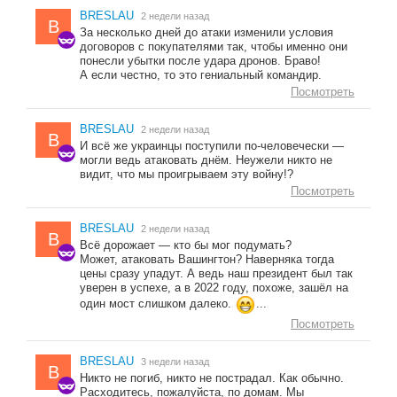
BRESLAU
2 недели назад
B
За несколько дней до атаки изменили условия
договоров с покупателями так, чтобы именно они
понесли убытки после удара дронов. Браво!
А если честно, то это гениальный командир.
Посмотреть
BRESLAU
2 недели назад
B
И всё же украинцы поступили по-человечески —
могли ведь атаковать днём. Неужели никто не
видит, что мы проигрываем эту войну!?
Посмотреть
BRESLAU
2 недели назад
B
Всё дорожает — кто бы мог подумать?
Может, атаковать Вашингтон? Наверняка тогда
цены сразу упадут. А ведь наш президент был так
уверен в успехе, а в 2022 году, похоже, зашёл на
один мост слишком далеко.
...
Посмотреть
BRESLAU
3 недели назад
B
Никто не погиб, никто не пострадал. Как обычно.
Расходитесь, пожалуйста, по домам. Мы