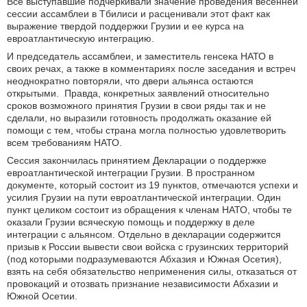
Все выступавшие подчеркивали значение проведения весенней
сессии ассамблеи в Тбилиси и расценивали этот факт как
выражение твердой поддержки Грузии и ее курса на
евроатлантическую интеграцию.
И председатель ассамблеи, и заместитель генсека НАТО в
своих речах, а также в комментариях после заседания и встреч
неоднократно повторяли, что двери альянса остаются
открытыми. Правда, конкретных заявлений относительно
сроков возможного принятия Грузии в свои ряды так и не
сделали, но выразили готовность продолжать оказание ей
помощи с тем, чтобы страна могла полностью удовлетворить
всем требованиям НАТО.
Сессия закончилась принятием Декларации о поддержке
евроатлантической интеграции Грузии. В пространном
документе, который состоит из 19 пунктов, отмечаются успехи и
усилия Грузии на пути евроатлантической интеграции. Один
пункт целиком состоит из обращения к членам НАТО, чтобы те
оказали Грузии всяческую помощь и поддержку в деле
интеграции с альянсом. Отдельно в декларации содержится
призыв к России вывести свои войска с грузинских территорий
(под которыми подразумеваются Абхазия и Южная Осетия),
взять на себя обязательство неприменения силы, отказаться от
провокаций и отозвать признание независимости Абхазии и
Южной Осетии.