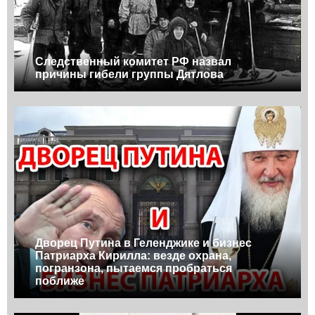
Следственный комитет РФ назвал
причины гибели группы Дятлова
Дворец Путина в Геленджике и бизнес
Патриарха Кирилла: везде охрана,
погранзона, пытаемся пробраться
поближе