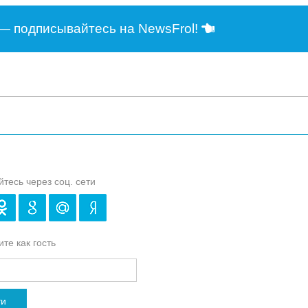
— подписывайтесь на NewsFrol!
йтесь через соц. сети
те как гость
ти