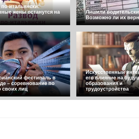
 по-итальянски:
ные жены останутся на
Лишили водительски
Возможно ли их вер
Искусственный инте
рианский фестиваль в
его влияние на буду
де – соревнование по
образования и
 своих лиц
трудоустройства