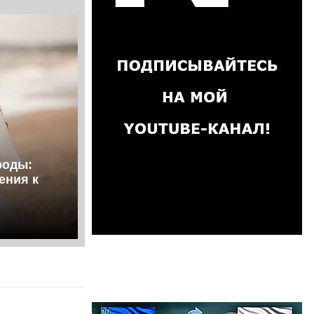
роды:
ения к