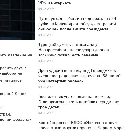
VPN и интернета
04.08.2026
Путин уехал — бензин подорожал на 24
рубля: в Красноярске обсуждают резкий
скачок цен после визита президента
04.08.2026
Турецкий сухогруз атаковали у
Новороссийска: после удара дронов
лить давление на
вспыхнул пожар, есть раненые
04.08.2026
росить другие
Дрон ударил по пляжу под Геленджиком:
о выбора нет.
число пострадавших выросло до 58, погиб
ее активную
уже четвертый ребенок
04.08.2026
еверной Кореи
Беспилотник упал прямо на пляж под
Геленджиком: шесть погибших, среди них
p.
трое детей
03.08.2026
стран,
ошении Северной
Контейнеровоз FESCO «Янина» затонул
после атаки морских дронов в Черном море: