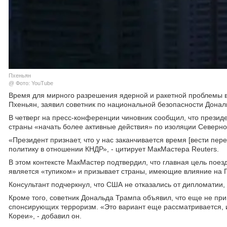
Пхеньян
@ Фото: YouTube
Время для мирного разрешения ядерной и ракетной проблемы в
Пхеньян, заявил советник по национальной безопасности Дона
В четверг на пресс-конференции чиновник сообщил, что презид
страны «начать более активные действия» по изоляции Северной 
«Президент признает, что у нас заканчивается время [вести пе
политику в отношении КНДР», - цитирует МакМастера Reuters.
В этом контексте МакМастер подтвердил, что главная цель пое
является «тупиком» и призывает страны, имеющие влияние на 
Консультант подчеркнул, что США не отказались от дипломатии,
Кроме того, советник Дональда Трампа объявил, что еще не при
спонсирующих терроризм. «Это вариант еще рассматривается, и
Кореи», - добавил он.