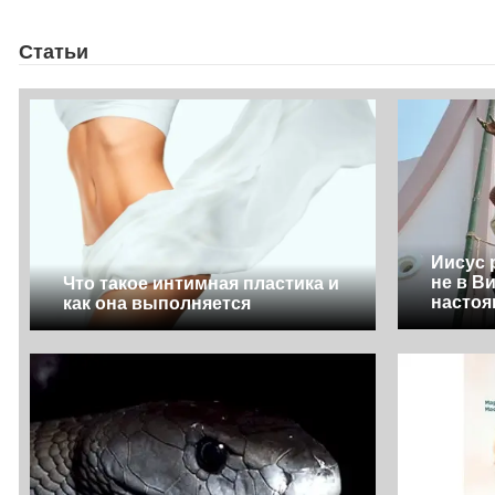
Статьи
Иисус 
не в В
Что такое интимная пластика и
настоя
как она выполняется