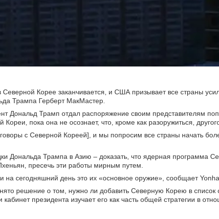
 Северной Корее заканчивается, и США призывает все страны уси
льда Трампа Герберт МакМастер.
ент Дональд Трамп отдал распоряжение своим представителям поп
Кореи, пока она не осознает, что, кроме как разоружиться, другог
реговоры с Северной Кореей], и мы попросим все страны начать бол
здки Дональда Трампа в Азию – доказать, что ядерная программа С
Пхеньян, пресечь эти работы мирным путем.
 и на сегодняшний день это их «основное оружие», сообщает Yonha
нято решение о том, нужно ли добавить Северную Корею в список 
 кабинет президента изучает его как часть общей стратегии в отн