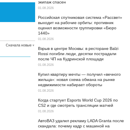
экипаж спасен
01.08.2026
Российская спутниковая система «Рассвет»
выходит на рабочие орбиты: противник
оценил возможности группировки «Бюро
1440»
01.08.2026
Сначала новые
Взрыв в центре Москвы: в ресторане Balzi
Rossi погибли люди, десятки пострадали
после ЧП на Кудринской площади
01.08.2026
Купил квартиру мечты — получил «вечного
жильца»: новая схема обмана на рынке
недвижимости набирает обороты
01.08.2026
Когда стартует Esports World Cup 2026 по
CS2 и где смотреть трансляции матчей
01.08.2026
АвтоВАЗ удалил рекламу LADA Granta после
скандала: почему кадр с машиной на