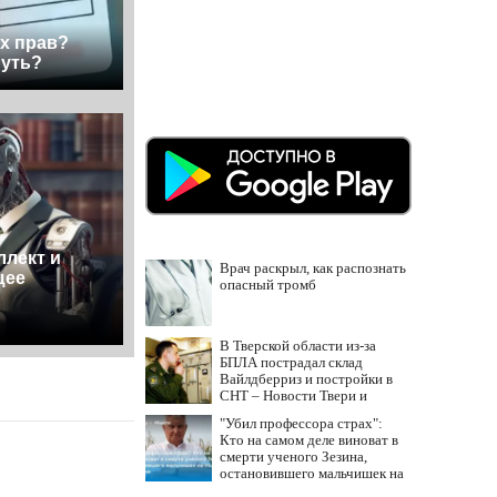
х прав?
нуть?
ллект и
Врач раскрыл, как распознать
щее
опасный тромб
В Тверской области из-за
БПЛА пострадал склад
Вайлдберриз и постройки в
СНТ – Новости Твери и
городов Тверской области
"Убил профессора страх":
сегодня - Afanasy.biz –
Кто на самом деле виноват в
Тверские новости. Новости
смерти ученого Зезина,
остановившего мальчишек на
поле с горохом