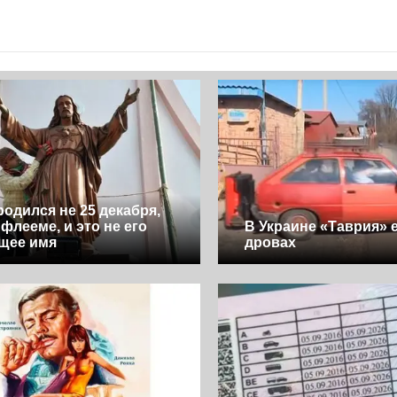
родился не 25 декабря,
ифлееме, и это не его
В Украине «Таврия» 
щее имя
дровах