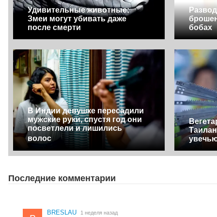
Удивительные животные:
Развод
Змеи могут убивать даже
брошен
после смерти
бобах
В Индии девушке пересадили
мужские руки, спустя год они
Вегета
посветлели и лишились
Таилан
волос
увечью
Последние комментарии
BRESLAU
1 неделя назад