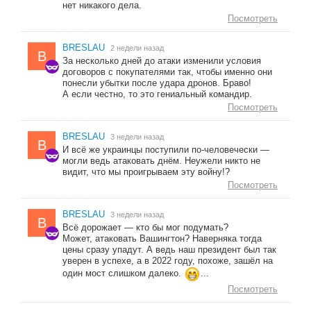
нет никакого дела.
Посмотреть
BRESLAU
2 недели назад
B
За несколько дней до атаки изменили условия
договоров с покупателями так, чтобы именно они
понесли убытки после удара дронов. Браво!
А если честно, то это гениальный командир.
Посмотреть
BRESLAU
3 недели назад
B
И всё же украинцы поступили по-человечески —
могли ведь атаковать днём. Неужели никто не
видит, что мы проигрываем эту войну!?
Посмотреть
BRESLAU
3 недели назад
B
Всё дорожает — кто бы мог подумать?
Может, атаковать Вашингтон? Наверняка тогда
цены сразу упадут. А ведь наш президент был так
уверен в успехе, а в 2022 году, похоже, зашёл на
один мост слишком далеко.
...
Посмотреть