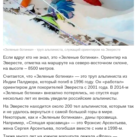
КУЛЬТУРА
НАУКА
СПОРТ
«Зеленые ботинки» - труп альпиниста, служащий ориентиром на Эвересте
ШОУ-БИЗНЕС
Если вдруг кто не знал, это «Зеленые ботинки». Ориентир на
Эвересте, отметка на маршруте на северо-восточном склоне,
АВТО И МОТО
на высоте – 8500 метров.
Считается, что «Зеленые ботинки» — это труп альпиниста из
ЭГОИЗМ
Индии Палджора, который погиб в 1996 году. Он «работал»
ориентиром для покорителей Эвереста с 2001 года. В 2014-м
«Зеленые ботинки» внезапно потерялись, но спустя еще
БЛОГ
несколько лет их вновь увидели российские альпинисты.
На Эвересте находится около 200 тел альпинистов, которым так
и не удалось вернуться с самой большой горы в мире.
Некоторым, как и «Зеленым ботинкам», даны прозвища.
Например, «Спящая красавица» — это Фрэнсис Арсентьева,
жена Сергея Арсентьева, погибшая вместе с ним в 1998-м.
Также много лет на южном маршруте лежала «Фрау» —