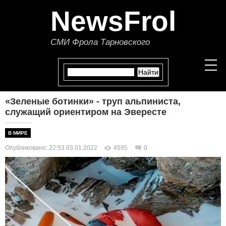
NewsFrol
СМИ Фрола Тарновского
«Зеленые ботинки» - труп альпиниста,
НОВОСТИ
служащий ориентиром на Эвересте
СТАТЬИ
В МИРЕ
Опубликовано: 22:53 03.01.2022
4595
0
ПОЛИТИКА
ЭКОНОМИКА
В МИРЕ
ОБЩЕСТВО