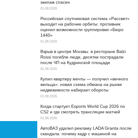
экипаж спасен
01.08.2026
Российская спутниковая система «Рассвет»
выходит на рабочие орбиты: противник
оценил возможности группировки «Бюро
1440»
01.08.2026
Взрыв в центре Москвы: в ресторане Balzi
Rossi погибли люди, десятки пострадали
после ЧП на Кудринской площади
01.08.2026
Купил квартиру мечты — получил «вечного
жильца»: новая схема обмана на рынке
недвижимости набирает обороты
01.08.2026
Когда стартует Esports World Cup 2026 по
CS2 и где смотреть трансляции матчей
01.08.2026
АвтоВАЗ удалил рекламу LADA Granta после
скандала: почему кадр с машиной на