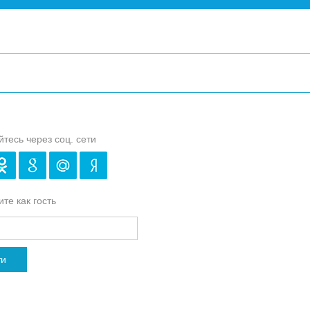
йтесь через соц. сети
те как гость
ти