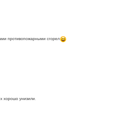
емами противопожарными сгорел
их хорошо унизили.