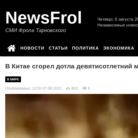
NewsFrol
Четверг, 6 августа 2
Независимые новос
СМИ Фрола Тарновского
НОВОСТИ
СТАТЬИ
ПОЛИТИКА
ЭКОНОМИКА
В Китае сгорел дотла девятисотлетний
В МИРЕ
Опубликовано: 13:50 07.08.2022
863
9