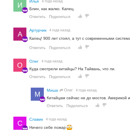
Илья
4 года назад
И
Блин, как жалко. Капец.
Ответить
Поделиться
Артурчик
4 года назад
А
Капец! 900 лет стоял, а тут с современными сист
Ответить
Поделиться
Олег
4 года назад
О
Куда смотрели китайцы? На Тайвань, что ли.
Ответить
Поделиться
Олег
Миша
4 года назад
М
Китайцам сейчас не до мостов. Америкой 
Ответить
Поделиться
Славик
4 года назад
С
Ничего себе пожар