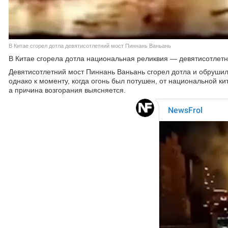
В Китае сгорел дотла девятисотлетний мост Пиннань Ваньань
В Китае сгорела дотла национальная реликвия — девятисотлетн
Девятисотлетний мост Пиннань Ваньань сгорел дотла и обрушил
однако к моменту, когда огонь был потушен, от национальной к
а причина возгорания выясняется.