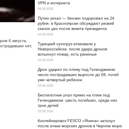
VPN и интернета
04.08.2026
Путин уехал — бензин подорожал на 24
рубля: в Красноярске обсуждают резкий
скачок цен после визита президента
04.08.2026
ром 6 августа,
Турецкий сухогруз атаковали у
острадавших нет,
Новороссийска: после удара дронов
вспыхнул пожар, есть раненые
04.08.2026
Дрон ударил по пляжу под Геленджиком:
число пострадавших выросло до 58, погиб
уже четвертый ребенок
04.08.2026
Беспилотник упал прямо на пляж под
Геленджиком: шесть погибших, среди них
трое детей
03.08.2026
Контейнеровоз FESCO «Янина» затонул
после атаки морских дронов в Черном море: