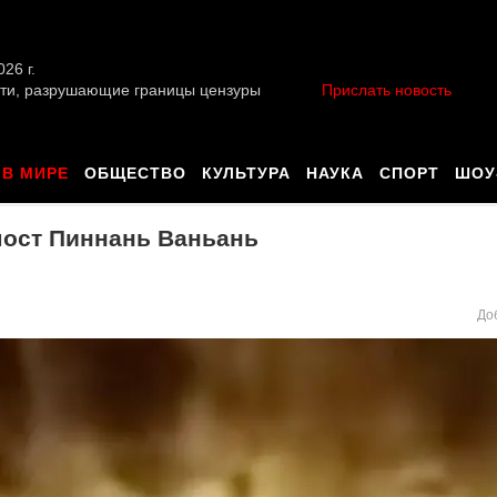
026 г.
ти, разрушающие границы цензуры
Прислать новость
В МИРЕ
ОБЩЕСТВО
КУЛЬТУРА
НАУКА
СПОРТ
ШОУ
 мост Пиннань Ваньань
До