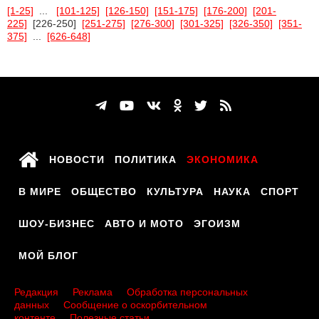
[1-25]
...
[101-125]
[126-150]
[151-175]
[176-200]
[201-
225]
[226-250]
[251-275]
[276-300]
[301-325]
[326-350]
[351-
375]
...
[626-648]
НОВОСТИ
ПОЛИТИКА
ЭКОНОМИКА
В МИРЕ
ОБЩЕСТВО
КУЛЬТУРА
НАУКА
СПОРТ
ШОУ-БИЗНЕС
АВТО И МОТО
ЭГОИЗМ
МОЙ БЛОГ
Редакция
Реклама
Обработка персональных
данных
Сообщение о оскорбительном
контенте
Полезные статьи