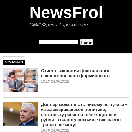
NewsFrol
СМИ Фрола Тарновского
ЭКОНОМИКА
НОВОСТИ
Отчет о закрытии фискального
накопителя: как сформировать
СТАТЬИ
18:18 24.06.2022
ПОЛИТИКА
ЭКОНОМИКА
Доллар может стать никому не нужным
из-за американской политики,
поскольку расчеты переводятся в
В МИРЕ
рубли, а валюту россияне все равно
тратить не могут
ОБЩЕСТВО
16:46 24.06.2022