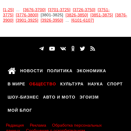
[1-25]
...
[3676-3700]
[3701-3725]
[3726-3750]
[3751-
3775]
[3776-3800]
[3801-3825]
[3826-3850]
[3851-3875]
[3876-
3900]
[3901-3925]
[3926-3950]
...
[6101-6107]
НОВОСТИ
ПОЛИТИКА
ЭКОНОМИКА
В МИРЕ
ОБЩЕСТВО
КУЛЬТУРА
НАУКА
СПОРТ
ШОУ-БИЗНЕС
АВТО И МОТО
ЭГОИЗМ
МОЙ БЛОГ
Редакция
Реклама
Обработка персональных
данных
Сообщение о оскорбительном