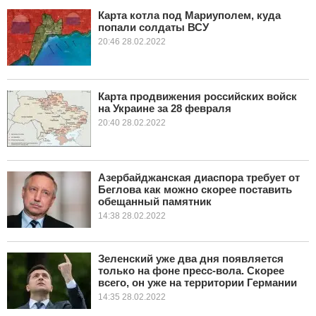
Карта котла под Мариуполем, куда
попали солдаты ВСУ
КУЛЬТУРА
20:46 28.02.2022
НАУКА
СПОРТ
Карта продвижения российских войск
на Украине за 28 февраля
20:40 28.02.2022
ШОУ-БИЗНЕС
АВТО И МОТО
Азербайджанская диаспора требует от
ЭГОИЗМ
Беглова как можно скорее поставить
обещанный памятник
14:38 28.02.2022
БЛОГ
Зеленский уже два дня появляется
только на фоне пресс-вола. Скорее
всего, он уже на территории Германии
14:35 28.02.2022