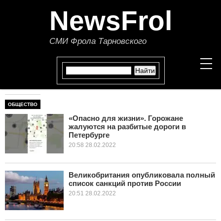
NewsFrol
СМИ Фрола Тарновского
ОБЩЕСТВО
НОВОСТИ
«Опасно для жизни». Горожане
жалуются на разбитые дороги в
СТАТЬИ
Петербурге
20:58 28.02.2022
ПОЛИТИКА
ЭКОНОМИКА
Великобритания опубликовала полный
список санкций против России
20:51 28.02.2022
В МИРЕ
ОБЩЕСТВО