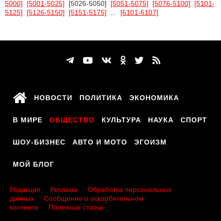
5000]
[5001-5025]
[5026-5050]
[5051-5075]
[5076-5100]
[5101-
5125]
[5126-5150]
[5151-5175]
...
[6101-6107]
НОВОСТИ
ПОЛИТИКА
ЭКОНОМИКА
В МИРЕ
ОБЩЕСТВО
КУЛЬТУРА
НАУКА
СПОРТ
ШОУ-БИЗНЕС
АВТО И МОТО
ЭГОИЗМ
МОЙ БЛОГ
Редакция
Реклама
Обработка персональных
данных
Сообщение о оскорбительном
контенте
Полезные статьи