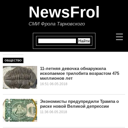
NewsFrol
СМИ Фрола Тарновского
ОБЩЕСТВО
НОВОСТИ
11-летняя девочка обнаружила
ископаемое трилобита возрастом 475
СТАТЬИ
миллионов лет
16:51 06.05.2018
ПОЛИТИКА
ЭКОНОМИКА
Экономисты предупредили Трампа о
риске новой Великой депрессии
11:36 06.05.2018
В МИРЕ
ОБЩЕСТВО