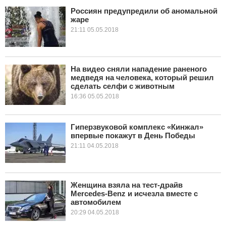
Россиян предупредили об аномальной
жаре
КУЛЬТУРА
21:11 05.05.2018
НАУКА
СПОРТ
На видео сняли нападение раненого
медведя на человека, который решил
сделать селфи с животным
ШОУ-БИЗНЕС
16:36 05.05.2018
АВТО И МОТО
Гиперзвуковой комплекс «Кинжал»
ЭГОИЗМ
впервые покажут в День Победы
21:11 04.05.2018
БЛОГ
Женщина взяла на тест-драйв
Mercedes-Benz и исчезла вместе с
автомобилем
20:29 04.05.2018