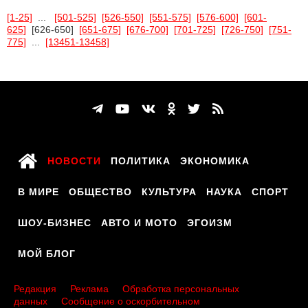
[1-25]
...
[501-525]
[526-550]
[551-575]
[576-600]
[601-
625]
[626-650]
[651-675]
[676-700]
[701-725]
[726-750]
[751-
775]
...
[13451-13458]
НОВОСТИ
ПОЛИТИКА
ЭКОНОМИКА
В МИРЕ
ОБЩЕСТВО
КУЛЬТУРА
НАУКА
СПОРТ
ШОУ-БИЗНЕС
АВТО И МОТО
ЭГОИЗМ
МОЙ БЛОГ
Редакция
Реклама
Обработка персональных
данных
Сообщение о оскорбительном