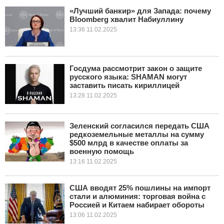
«Лучший банкир» для Запада: почему
Bloomberg хвалит Набиуллину
КУЛЬТУРА
13:36 11.02.2025
НАУКА
СПОРТ
Госдума рассмотрит закон о защите
русского языка: SHAMAN могут
заставить писать кириллицей
ШОУ-БИЗНЕС
13:28 11.02.2025
АВТО И МОТО
Зеленский согласился передать США
ЭГОИЗМ
редкоземельные металлы на сумму
$500 млрд в качестве оплаты за
военную помощь
БЛОГ
13:16 11.02.2025
США вводят 25% пошлины на импорт
стали и алюминия: торговая война с
Россией и Китаем набирает обороты
13:06 11.02.2025