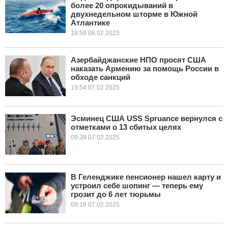
более 20 опрокидываний в
двухнедельном шторме в Южной
Атлантике
18:59 08.02.2025
Азербайджанские НПО просят США
наказать Армению за помощь России в
обходе санкций
19:54 07.02.2025
Эсминец США USS Spruance вернулся с
отметками о 13 сбитых целях
09:39 07.02.2025
В Геленджике пенсионер нашел карту и
устроил себе шопинг — теперь ему
грозит до 6 лет тюрьмы
09:16 07.02.2025