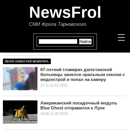
NewsFrol
СМИ Фрола Тарновского
ЛЕНТА НОВОСТЕЙ NEWSFROL
НОВОСТИ
67-летний главврач дагестанской
больницы занялся оральным сексом с
СТАТЬИ
медсестрой и попал на камеру
17:11 11.02.2025
ПОЛИТИКА
ЭКОНОМИКА
Американский посадочный модуль
Blue Ghost отправился к Луне
16:56 11.02.2025
В МИРЕ
ОБЩЕСТВО