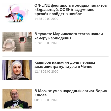
ON-LINE фестиваль молодых талантов
«Здравствуй, ОСЕНЬ-задумчиво
КУЛЬТУРА
яркая!» пройдет в ноябре
14:35 29.09.2020
НАУКА
СПОРТ
В туалете Мариинского театра нашли
камеру наблюдения
21:48 08.09.2020
ШОУ-БИЗНЕС
АВТО И МОТО
Кадыров назначил дочь первым
ЭГОИЗМ
замминистра культуры в Чечне
12:48 02.09.2020
БЛОГ
В Москве умер народный артист Борис
Клюев
00:51 02.09.2020