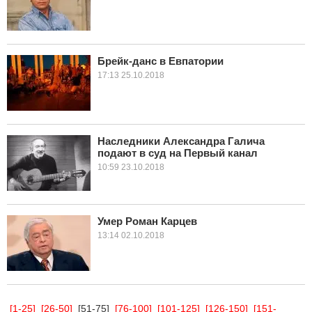
Брейк-данс в Евпатории
17:13 25.10.2018
Наследники Александра Галича
подают в суд на Первый канал
10:59 23.10.2018
Умер Роман Карцев
13:14 02.10.2018
[1-25]
[26-50]
[51-75]
[76-100]
[101-125]
[126-150]
[151-