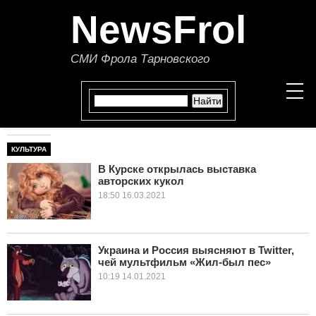
NewsFrol
СМИ Фрола Тарновского
КУЛЬТУРА
НОВОСТИ
В Курске открылась выставка
авторских кукол
СТАТЬИ
18:50 16.03.2021
ПОЛИТИКА
ЭКОНОМИКА
Украина и Россия выясняют в Twitter,
чей мультфильм «Жил-был пес»
10:19 14.01.2021
В МИРЕ
ОБЩЕСТВО