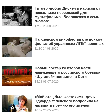
Гитлер любил Диснея и нарисовал
нескольких персонажей для
мультфильма "Белоснежка и семь
гномов"
17:53 28.08.2020
На Киевском кинофестивале покажут
фильм об украинских ЛГБТ-военных
11:10 14.08.2020
Новый постер ко второй части
нашумевшего российского боевика
«Шугалей» появился в Сети
14:18 03.07.2020
«Мой отец был жестоким»: дочь
Эдуарда Успенского попросила не
называть премию его именем
16:02 26.05.2020