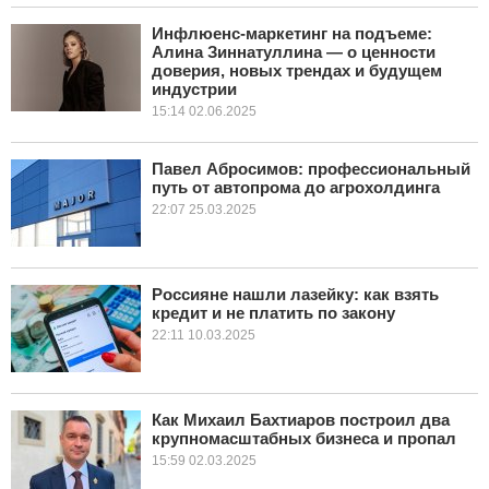
Инфлюенс-маркетинг на подъеме:
КУЛЬТУРА
Алина Зиннатуллина — о ценности
доверия, новых трендах и будущем
индустрии
НАУКА
15:14 02.06.2025
СПОРТ
Павел Абросимов: профессиональный
путь от автопрома до агрохолдинга
ШОУ-БИЗНЕС
22:07 25.03.2025
АВТО И МОТО
ЭГОИЗМ
Россияне нашли лазейку: как взять
кредит и не платить по закону
22:11 10.03.2025
БЛОГ
Как Михаил Бахтиаров построил два
крупномасштабных бизнеса и пропал
15:59 02.03.2025