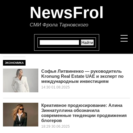
NewsFrol
СМИ Фрола Тарновского
ЭКОНОМИКА
НОВОСТИ
Софья Литвиненко — руководитель
Kronung Real Estate UAE и эксперт по
СТАТЬИ
международным инвестициям
14:30 01.08.2025
ПОЛИТИКА
ЭКОНОМИКА
Креативное продюсирование: Алина
Зиннатуллина обозначила
современные тенденции продвижения
В МИРЕ
блогеров
18:29 30.06.2025
ОБЩЕСТВО