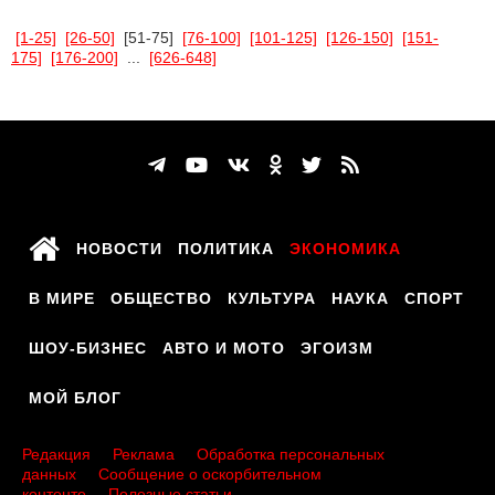
[1-25]
[26-50]
[51-75]
[76-100]
[101-125]
[126-150]
[151-
175]
[176-200]
...
[626-648]
НОВОСТИ
ПОЛИТИКА
ЭКОНОМИКА
В МИРЕ
ОБЩЕСТВО
КУЛЬТУРА
НАУКА
СПОРТ
ШОУ-БИЗНЕС
АВТО И МОТО
ЭГОИЗМ
МОЙ БЛОГ
Редакция
Реклама
Обработка персональных
данных
Сообщение о оскорбительном
контенте
Полезные статьи