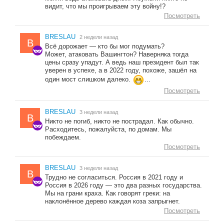
видит, что мы проигрываем эту войну!?
Посмотреть
BRESLAU
2 недели назад
B
Всё дорожает — кто бы мог подумать?
Может, атаковать Вашингтон? Наверняка тогда
цены сразу упадут. А ведь наш президент был так
уверен в успехе, а в 2022 году, похоже, зашёл на
один мост слишком далеко.
...
Посмотреть
BRESLAU
3 недели назад
B
Никто не погиб, никто не пострадал. Как обычно.
Расходитесь, пожалуйста, по домам. Мы
побеждаем.
Посмотреть
BRESLAU
3 недели назад
B
Трудно не согласиться. Россия в 2021 году и
Россия в 2026 году — это два разных государства.
Мы на грани краха. Как говорят греки: на
наклонённое дерево каждая коза запрыгнет.
Посмотреть