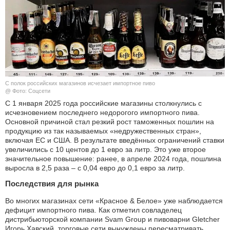
КУЛЬТУРА
НАУКА
СПОРТ
С полок российских магазинов исчезает импортное пиво
ШОУ-БИЗНЕС
@ Фото: Соцсети
С 1 января 2025 года российские магазины столкнулись с
исчезновением последнего недорогого импортного пива.
АВТО И МОТО
Основной причиной стал резкий рост таможенных пошлин на
продукцию из так называемых «недружественных стран»,
ЭГОИЗМ
включая ЕС и США. В результате введённых ограничений ставки
увеличились с 10 центов до 1 евро за литр. Это уже второе
значительное повышение: ранее, в апреле 2024 года, пошлина
БЛОГ
выросла в 2,5 раза – с 0,04 евро до 0,1 евро за литр.
Последствия для рынка
Во многих магазинах сети «Красное & Белое» уже наблюдается
дефицит импортного пива. Как отметил совладелец
дистрибьюторской компании Svam Group и пивоварни Gletcher
Игорь Хавский, торговые сети вынуждены пересматривать