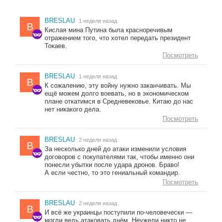
BRESLAU
1 неделя назад
B
Кислая мина Путина была красноречивым
отражением того, что хотел передать президент
Токаев.
Посмотреть
BRESLAU
1 неделя назад
B
К сожалению, эту войну нужно заканчивать. Мы
ещё можем долго воевать, но в экономическом
плане откатимся в Средневековье. Китаю до нас
нет никакого дела.
Посмотреть
BRESLAU
2 недели назад
B
За несколько дней до атаки изменили условия
договоров с покупателями так, чтобы именно они
понесли убытки после удара дронов. Браво!
А если честно, то это гениальный командир.
Посмотреть
BRESLAU
2 недели назад
B
И всё же украинцы поступили по-человечески —
могли ведь атаковать днём. Неужели никто не