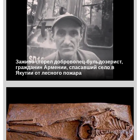
Заживо сгорел доброволец-бульдозерист,
гражданин Армении, спасавший село в
Якутии от лесного пожара