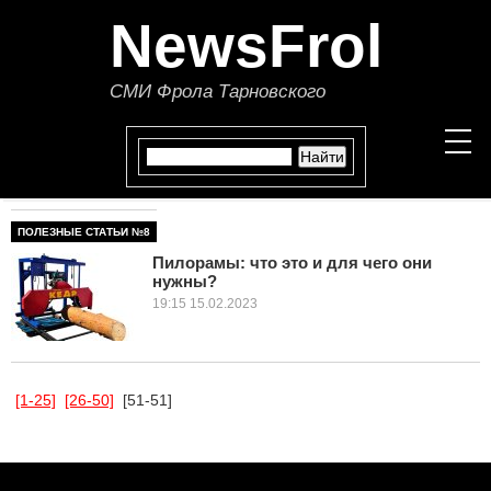
NewsFrol
СМИ Фрола Тарновского
ПОЛЕЗНЫЕ СТАТЬИ №8
НОВОСТИ
Пилорамы: что это и для чего они
нужны?
СТАТЬИ
19:15 15.02.2023
ПОЛИТИКА
ЭКОНОМИКА
[1-25]
[26-50]
[51-51]
В МИРЕ
ОБЩЕСТВО