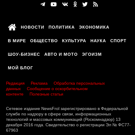
КУЛЬТУРА
НАУКА
НОВОСТИ
ПОЛИТИКА
ЭКОНОМИКА
СПОРТ
В МИРЕ
ОБЩЕСТВО
КУЛЬТУРА
НАУКА
СПОРТ
ШОУ-БИЗНЕС
ШОУ-БИЗНЕС
АВТО И МОТО
ЭГОИЗМ
АВТО И МОТО
МОЙ БЛОГ
ЭГОИЗМ
Редакция
Реклама
Обработка персональных
данных
Сообщение о оскорбительном
БЛОГ
контенте
Полезные статьи
Сетевое издание NewsFrol зарегистрировано в Федеральной
службе по надзору в сфере связи, информационных
технологий и массовых коммуникаций (Роскомнадзор) 13
декабря 2016 года. Свидетельство о регистрации Эл № ФС77-
67963