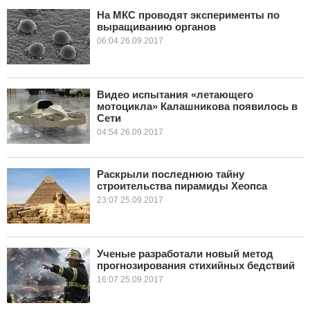
На МКС проводят эксперименты по
выращиванию органов
КУЛЬТУРА
06:04 26.09.2017
НАУКА
СПОРТ
Видео испытания «летающего
мотоцикла» Калашникова появилось в
Сети
ШОУ-БИЗНЕС
04:54 26.09.2017
АВТО И МОТО
Раскрыли последнюю тайну
ЭГОИЗМ
строительства пирамиды Хеопса
23:07 25.09.2017
БЛОГ
Ученые разработали новый метод
прогнозирования стихийных бедствий
16:07 25.09.2017