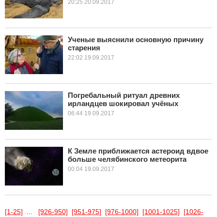
20:25 20.09.2017
Ученые выяснили основную причину
старения
22:02 19.09.2017
Погребальный ритуал древних
ирландцев шокировал учёных
06:44 19.09.2017
К Земле приближается астероид вдвое
больше челябинского метеорита
00:04 19.09.2017
[1-25]
...
[926-950]
[951-975]
[976-1000]
[1001-1025]
[1026-