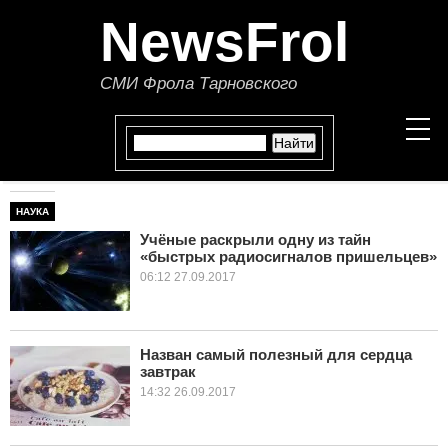
NewsFrol
СМИ Фрола Тарновского
НАУКА
НОВОСТИ
Учёные раскрыли одну из тайн
«быстрых радиосигналов пришельцев»
СТАТЬИ
06:12 27.09.2017
ПОЛИТИКА
ЭКОНОМИКА
Назван самый полезный для сердца
завтрак
14:32 26.09.2017
В МИРЕ
ОБЩЕСТВО