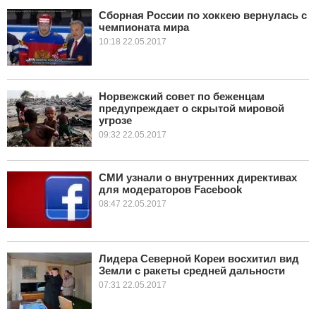
Сборная России по хоккею вернулась с
чемпионата мира
КУЛЬТУРА
10:18 22.05.2017
НАУКА
СПОРТ
Норвежский совет по беженцам
предупреждает о скрытой мировой
угрозе
ШОУ-БИЗНЕС
09:32 22.05.2017
АВТО И МОТО
СМИ узнали о внутренних директивах
ЭГОИЗМ
для модераторов Facebook
08:47 22.05.2017
БЛОГ
Лидера Северной Кореи восхитил вид
Земли с ракеты средней дальности
07:31 22.05.2017