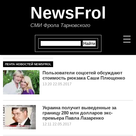
NewsFrol
СМИ Фрола Тарновского
ЛЕНТА НОВОСТЕЙ NEWSFROL
НОВОСТИ
Пользователи соцсетей обсуждают
стоимость рюкзака Саши Плющенко
СТАТЬИ
13:20 22.05.2017
ПОЛИТИКА
ЭКОНОМИКА
Украина получит выведенные за
границу 280 млн долларов экс-
премьера Павла Лазаренко
В МИРЕ
12:11 22.05.2017
ОБЩЕСТВО