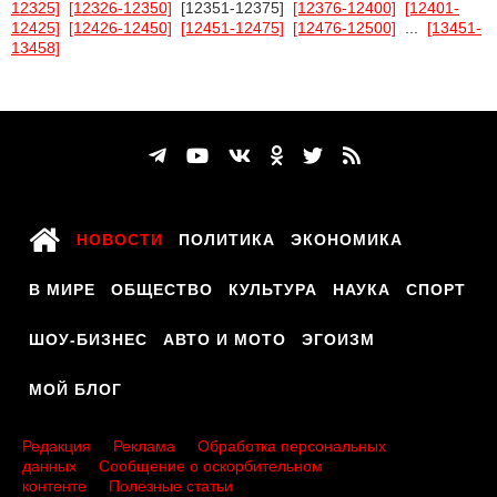
12325]
[12326-12350]
[12351-12375]
[12376-12400]
[12401-
12425]
[12426-12450]
[12451-12475]
[12476-12500]
...
[13451-
13458]
НОВОСТИ
ПОЛИТИКА
ЭКОНОМИКА
В МИРЕ
ОБЩЕСТВО
КУЛЬТУРА
НАУКА
СПОРТ
ШОУ-БИЗНЕС
АВТО И МОТО
ЭГОИЗМ
МОЙ БЛОГ
Редакция
Реклама
Обработка персональных
данных
Сообщение о оскорбительном
контенте
Полезные статьи