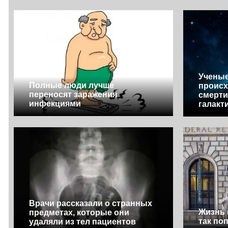
Ученые
Полные люди лучше
происх
переносят заражения
смерти
инфекциями
галакт
Врачи рассказали о странных
Жизнь 
предметах, которые они
так по
удаляли из тел пациентов