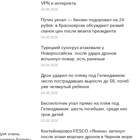
VPN и интернета
04.08.2026
Путин уехал — бензин подорожал на 24
рубля: в Красноярске обсуждают резкий
скачок цен после визита президента
04.08.2026
Турецкий сухогруз атаковали у
Новороссийска: после удара дронов
вспыхнул пожар, есть раненые
04.08.2026
Дрон ударил по пляжу под Геленджиком:
число пострадавших выросло до 58, погиб
уже четвертый ребенок
04.08.2026
Беспилотник упал прямо на пляж под
Геленджиком: шесть погибших, среди них
трое детей
03.08.2026
Контейнеровоз FESCO «Янина» затонул
для очень
после атаки морских дронов в Черном море:
снимок бизнес-