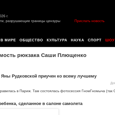
026 г.
ти, разрушающие границы цензуры
Прислать новость
В МИРЕ
ОБЩЕСТВО
КУЛЬТУРА
НАУКА
СПОРТ
ШОУ
имость рюкзака Саши Плющенко
 Яны Рудковской приучен ко всему лучшему
До
авилась в Париж. Там состоялась фотосессия ГномГномыча (так 
ебенка, сделанное в салоне самолета