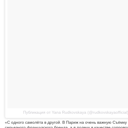
Публикация от Yana Rudkovskaya (@rudkovskayaofficial
«C одного самолёта в другой. В Париж на очень важную Съёмку
серьезного французского бренда, а я полечу в качестве сопр