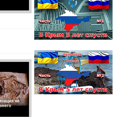
изация не
внего