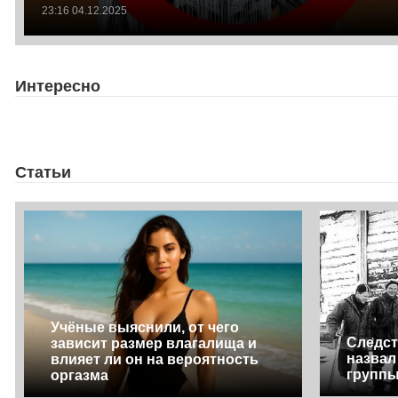
23:16 04.12.2025
Интересно
Статьи
Учёные выяснили, от чего
Следст
зависит размер влагалища и
назвал
влияет ли он на вероятность
группы
оргазма