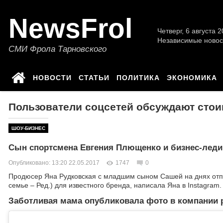
NewsFrol
Четверг, 6 августа 2
Независимые новос
СМИ Фрола Тарновского
НОВОСТИ
СТАТЬИ
ПОЛИТИКА
ЭКОНОМИКА
Пользователи соцсетей обсуждают сто
ШОУ-БИЗНЕС
Сын спортсмена Евгения Плющенко и бизнес-леди
Опубликовано: 13:20 22.05.2017
1747
0
Продюсер Яна Рудковская с младшим сыном Сашей на днях отпр
семье – Ред.) для известного бренда, написала Яна в Instagram.
Заботливая мама опубликовала фото в компании р