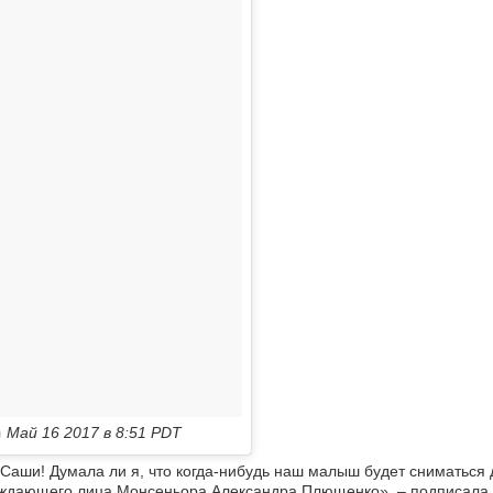
)
Май 16 2017 в 8:51 PDT
 Саши! Думала ли я, что когда-нибудь наш малыш будет сниматься 
овождающего лица Монсеньора Александра Плющенко», – подписала 