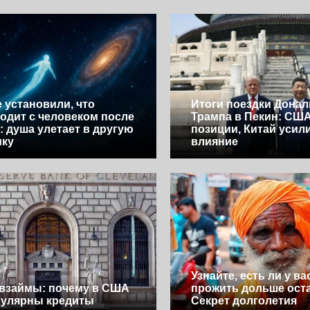
 установили, что
Итоги поездки Донал
одит с человеком после
Трампа в Пекин: СШ
: душа улетает в другую
позиции, Китай усил
ику
влияние
Узнайте, есть ли у ва
взаймы: почему в США
прожить дольше ост
пулярны кредиты
Секрет долголетия