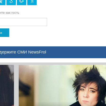
те как гость
ти
ержите СМИ NewsFrol