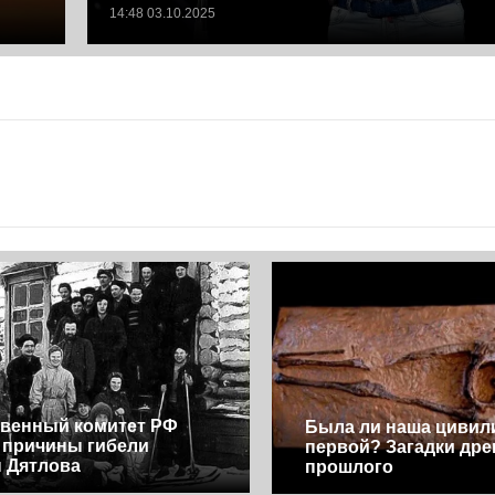
14:48 03.10.2025
венный комитет РФ
Была ли наша цивил
 причины гибели
первой? Загадки дре
 Дятлова
прошлого