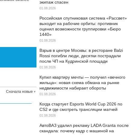
экипаж спасен
01.08.2026
Российская спутниковая система «Рассвет»
выходит на рабочие орбиты: противник
оценил возможности группировки «Бюро
1440»
01.08.2026
Взрыв в центре Москвы: в ресторане Balzi
Rossi погибли люди, десятки пострадали
после ЧП на Кудринской площади
01.08.2026
Купил квартиру мечты — получил «вечного
жильца»: новая схема обмана на рынке
недвижимости набирает обороты
Сначала новые
01.08.2026
Когда стартует Esports World Cup 2026 по
CS2 и где смотреть трансляции матчей
01.08.2026
АвтоВАЗ удалил рекламу LADA Granta после
скандала: почему кадр с машиной на