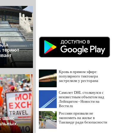
ьда
А теряют
ивает
Кровь в прямом эфире:
популярного тиктокера
застрелили у ресторана
Самолет DHL столкнулся с
неизвестным объектом над
Лейпцигом - Новости на
Вести.ru
Россиян призвали не
экономить на жилье в
с шанс
Таиланде ради безопасности
альных.