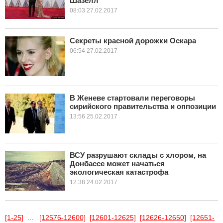
Шазелл
08:03 27.02.2017
Секреты красной дорожки Оскара
06:54 27.02.2017
В Женеве стартовали переговоры
сирийского правительства и оппозиции
13:56 25.02.2017
ВСУ разрушают склады с хлором, на
Донбассе может начаться
экологическая катастрофа
12:38 24.02.2017
[1-25]
...
[12576-12600]
[12601-12625]
[12626-12650]
[12651-