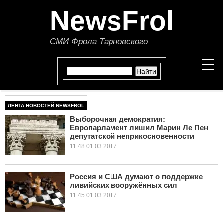
NewsFrol
СМИ Фрола Тарновского
ЛЕНТА НОВОСТЕЙ NEWSFROL
НОВОСТИ
Выборочная демократия:
Европарламент лишил Марин Ле Пен
СТАТЬИ
депутатской неприкосновенности
11:48 01.03.2017
ПОЛИТИКА
ЭКОНОМИКА
Россия и США думают о поддержке
ливийских вооружённых сил
11:45 01.03.2017
В МИРЕ
ОБЩЕСТВО