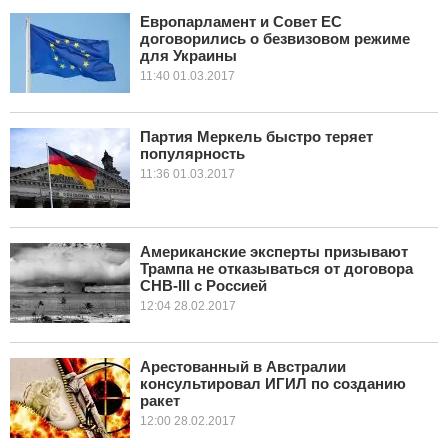
Европарламент и Совет ЕС
договорились о безвизовом режиме
КУЛЬТУРА
для Украины
11:40 01.03.2017
НАУКА
СПОРТ
Партия Меркель быстро теряет
популярность
11:36 01.03.2017
ШОУ-БИЗНЕС
АВТО И МОТО
Американские эксперты призывают
ЭГОИЗМ
Трампа не отказываться от договора
СНВ-III с Россией
12:04 28.02.2017
БЛОГ
Арестованный в Австралии
консультировал ИГИЛ по созданию
ракет
12:00 28.02.2017