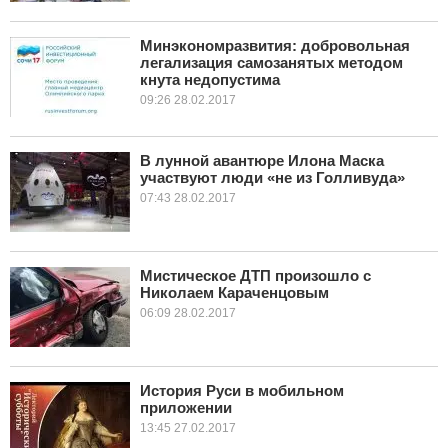
Минэкономразвития: добровольная
легализация самозанятых методом
кнута недопустима
09:26 28.02.2017
В лунной авантюре Илона Маска
участвуют люди «не из Голливуда»
07:43 28.02.2017
Мистическое ДТП произошло с
Николаем Караченцовым
06:09 28.02.2017
История Руси в мобильном
приложении
13:45 27.02.2017