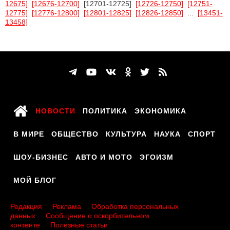
12675]
[12676-12700]
[12701-12725]
[12726-12750]
[12751-
12775]
[12776-12800]
[12801-12825]
[12826-12850]
...
[13451-
13458]
НОВОСТИ
ПОЛИТИКА
ЭКОНОМИКА
В МИРЕ
ОБЩЕСТВО
КУЛЬТУРА
НАУКА
СПОРТ
ШОУ-БИЗНЕС
АВТО И МОТО
ЭГОИЗМ
МОЙ БЛОГ
Редакция
Реклама
Обработка персональных
данных
Сообщение о оскорбительном
контенте
Полезные статьи