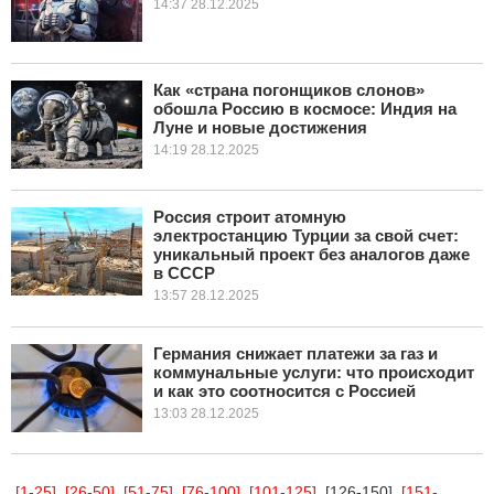
14:37 28.12.2025
Как «страна погонщиков слонов»
обошла Россию в космосе: Индия на
Луне и новые достижения
14:19 28.12.2025
Россия строит атомную
электростанцию Турции за свой счет:
уникальный проект без аналогов даже
в СССР
13:57 28.12.2025
Германия снижает платежи за газ и
коммунальные услуги: что происходит
и как это соотносится с Россией
13:03 28.12.2025
[1-25]
[26-50]
[51-75]
[76-100]
[101-125]
[126-150]
[151-