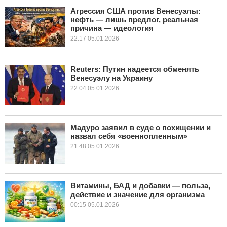
Агрессия США против Венесуэлы:
нефть — лишь предлог, реальная
КУЛЬТУРА
причина — идеология
22:17 05.01.2026
НАУКА
СПОРТ
Reuters: Путин надеется обменять
Венесуэлу на Украину
22:04 05.01.2026
ШОУ-БИЗНЕС
АВТО И МОТО
Мадуро заявил в суде о похищении и
ЭГОИЗМ
назвал себя «военнопленным»
21:48 05.01.2026
БЛОГ
Витамины, БАД и добавки — польза,
действие и значение для организма
00:15 05.01.2026