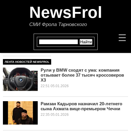
NewsFrol
СМИ Фрола Тарновского
ЛЕНТА НОВОСТЕЙ NEWSFROL
НОВОСТИ
Рули у BMW сходят с ума: компания
отзывает более 37 тысяч кроссоверов
СТАТЬИ
X3
22:51 05.01.2026
ПОЛИТИКА
ЭКОНОМИКА
Рамзан Кадыров назначил 20-летнего
сына Ахмата вице-премьером Чечни
22:35 05.01.2026
В МИРЕ
ОБЩЕСТВО