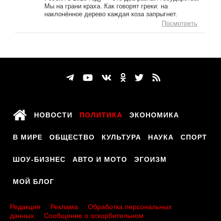
Мы на грани краха. Как говорят греки: на
наклонённое дерево каждая коза запрыгнет.
Посмотреть
НОВОСТИ
ПОЛИТИКА
ЭКОНОМИКА
В МИРЕ
ОБЩЕСТВО
КУЛЬТУРА
НАУКА
СПОРТ
ШОУ-БИЗНЕС
АВТО И МОТО
ЭГОИЗМ
МОЙ БЛОГ
Редакция
Реклама
Обработка персональных
данных
Сообщение о оскорбительном