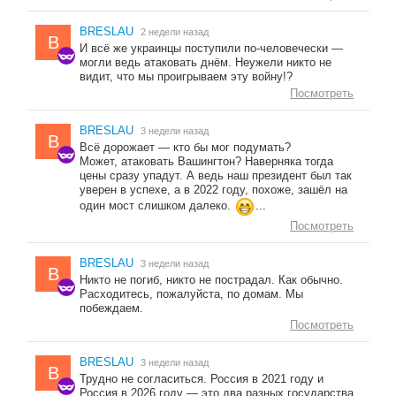
BRESLAU
2 недели назад
B
И всё же украинцы поступили по-человечески —
могли ведь атаковать днём. Неужели никто не
видит, что мы проигрываем эту войну!?
Посмотреть
BRESLAU
3 недели назад
B
Всё дорожает — кто бы мог подумать?
Может, атаковать Вашингтон? Наверняка тогда
цены сразу упадут. А ведь наш президент был так
уверен в успехе, а в 2022 году, похоже, зашёл на
один мост слишком далеко.
...
Посмотреть
BRESLAU
3 недели назад
B
Никто не погиб, никто не пострадал. Как обычно.
Расходитесь, пожалуйста, по домам. Мы
побеждаем.
Посмотреть
BRESLAU
3 недели назад
B
Трудно не согласиться. Россия в 2021 году и
Россия в 2026 году — это два разных государства.