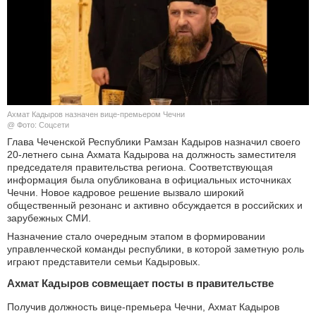
КУЛЬТУРА
НАУКА
СПОРТ
Ахмат Кадыров назначен вице-премьером Чечни
ШОУ-БИЗНЕС
@ Фото: Соцсети
Глава Чеченской Республики Рамзан Кадыров назначил своего
20-летнего сына Ахмата Кадырова на должность заместителя
АВТО И МОТО
председателя правительства региона. Соответствующая
информация была опубликована в официальных источниках
ЭГОИЗМ
Чечни. Новое кадровое решение вызвало широкий
общественный резонанс и активно обсуждается в российских и
зарубежных СМИ.
БЛОГ
Назначение стало очередным этапом в формировании
управленческой команды республики, в которой заметную роль
играют представители семьи Кадыровых.
Ахмат Кадыров совмещает посты в правительстве
Получив должность вице-премьера Чечни, Ахмат Кадыров