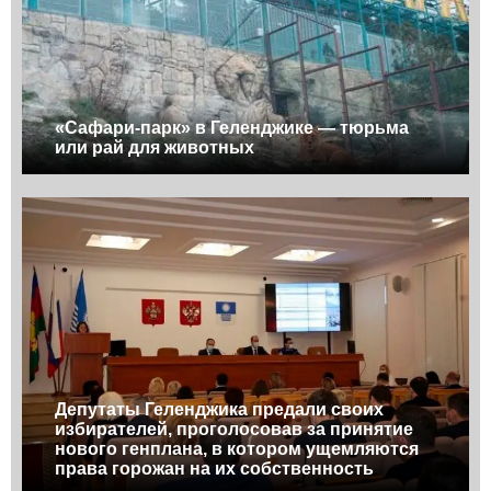
«Сафари-парк» в Геленджике — тюрьма
или рай для животных
Депутаты Геленджика предали своих
избирателей, проголосовав за принятие
нового генплана, в котором ущемляются
права горожан на их собственность