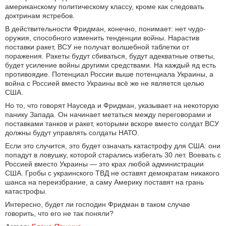
американскому политическому классу, кроме как следовать
доктринам ястребов.
В действительности Фридман, конечно, понимает: нет чудо-
оружия, способного изменить тенденции войны. Нарастив
поставки ракет, ВСУ не получат волшебной таблетки от
поражения. Ракеты будут сбиваться, будут адекватные ответы,
будет усиление войны другими средствами. На каждый яд есть
противоядие. Потенциал России выше потенциала Украины, а
война с Россией вместо Украины всё же не является целью
США.
Но то, что говорят Науседа и Фридман, указывает на некоторую
панику Запада. Он начинает метаться между переговорами и
поставками танков и ракет, которыми вскоре вместо солдат ВСУ
должны будут управлять солдаты НАТО.
Если это случится, это будет означать катастрофу для США: они
попадут в ловушку, которой старались избегать 30 лет. Воевать с
Россией вместо Украины — это крах любой администрации
США. Гробы с украинского ТВД не оставят демократам никакого
шанса на переизбрание, а саму Америку поставят на грань
катастрофы.
Интересно, будет ли господин Фридман в таком случае
говорить, что его не так поняли?