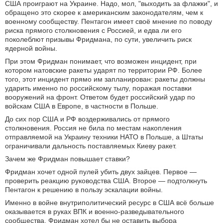
США проиграют на Украине. Надо, мол, "выходить за флажки", и
обращено это скорее к американским законодателям, чем к
военному сообществу. Пентагон имеет своё мнение по поводу
риска прямого столкновения с Россией, и едва ли его
поколеблют призывы Фридмана, по сути, увеличить риск
ядерной войны.
При этом Фридман понимает, что возможен инцидент, при
котором натовские ракеты ударят по территории РФ. Более
того, этот инцидент прямо им запланирован: ракеты должны
ударить именно по российскому тылу, поражая поставки
вооружений на фронт. Ответом будет российский удар по
войскам США в Европе, в частности в Польше.
До сих пор США и РФ воздерживались от прямого
столкновения. Россия не била по местам накопления
отправляемой на Украину техники НАТО в Польше, а Штаты
ограничивали дальность поставляемых Киеву ракет.
Зачем же Фридман повышает ставки?
Фридман хочет одной пулей убить двух зайцев. Первое —
проверить реакцию руководства США. Второе — подтолкнуть
Пентагон к решению в пользу эскалации войны.
Именно в войне внутриполитический ресурс в США всё больше
оказывается в руках ВПК и военно-разведывательного
сообщества. Фридман хотел бы не оставить выбора