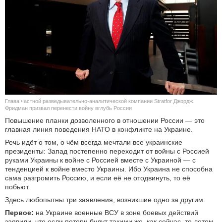
КУЛЬТУРА
НАУКА
СПОРТ
ШОУ-БИЗНЕС
Глава частной разведывательно-аналитической компании Stratfor Джордж
АВТО И МОТО
Фридман призвал перенести войну вглубь России
Повышение планки дозволенного в отношении России — это
главная линия поведения НАТО в конфликте на Украине.
ЭГОИЗМ
Речь идёт о том, о чём всегда мечтали все украинские
президенты: Запад постепенно переходит от войны с Россией
БЛОГ
руками Украины к войне с Россией вместе с Украиной — с
тенденцией к войне вместо Украины. Ибо Украина не способна
сама разгромить Россию, и если её не отодвинуть, то её
побьют.
Здесь любопытны три заявления, возникшие одно за другим.
Первое:
на Украине военные ВСУ в зоне боевых действий
заявили, что если потери будут такими же, как сейчас, то летом