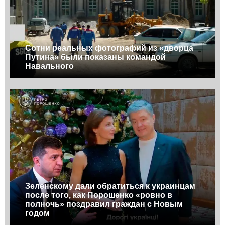
Сотни реальных фотографий из «дворца
Путина» были показаны командой
Навального
Зеленскому дали обратиться к украинцам
после того, как Порошенко «ровно в
полночь» поздравил граждан с Новым
годом