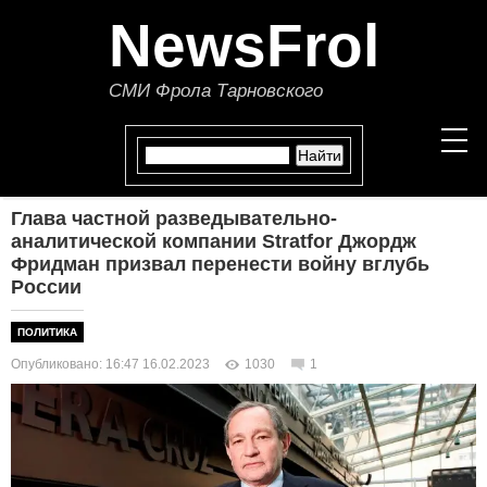
NewsFrol
СМИ Фрола Тарновского
Глава частной разведывательно-
НОВОСТИ
аналитической компании Stratfor Джордж
Фридман призвал перенести войну вглубь
России
СТАТЬИ
ПОЛИТИКА
ПОЛИТИКА
Опубликовано: 16:47 16.02.2023
1030
1
ЭКОНОМИКА
В МИРЕ
ОБЩЕСТВО