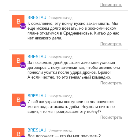
Посмотреть
BRESLAU
2 недели назад
B
К сожалению, эту войну нужно заканчивать. Мы
ещё можем долго воевать, но в экономическом
плане откатимся в Средневековье. Китаю до нас
нет никакого дела.
Посмотреть
BRESLAU
3 недели назад
B
За несколько дней до атаки изменили условия
договоров с покупателями так, чтобы именно они
понесли убытки после удара дронов. Браво!
А если честно, то это гениальный командир.
Посмотреть
BRESLAU
3 недели назад
B
И всё же украинцы поступили по-человечески —
могли ведь атаковать днём. Неужели никто не
видит, что мы проигрываем эту войну!?
Посмотреть
BRESLAU
3 недели назад
B
Всё дорожает — кто бы мог подумать?