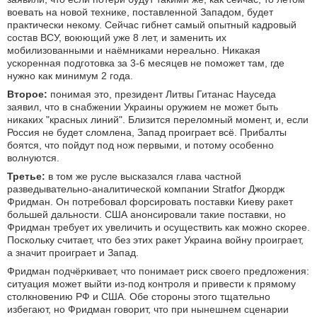
воевать на новой технике, поставленной Западом, будет
практически некому. Сейчас гибнет самый опытный кадровый
состав ВСУ, воюющий уже 8 лет, и заменить их
мобилизованными и наёмниками нереально. Никакая
ускоренная подготовка за 3-6 месяцев не поможет там, где
нужно как минимум 2 года.
Второе:
понимая это, президент Литвы Гитанас Науседа
заявил, что в снабжении Украины оружием не может быть
никаких "красных линий". Близится переломный момент, и, если
Россия не будет сломлена, Запад проиграет всё. Прибалты
боятся, что пойдут под нож первыми, и потому особенно
волнуются.
Третье:
в том же русле высказался глава частной
разведывательно-аналитической компании Stratfor Джордж
Фридман. Он потребовал форсировать поставки Киеву ракет
большей дальности. США анонсировали такие поставки, но
Фридман требует их увеличить и осуществить как можно скорее.
Поскольку считает, что без этих ракет Украина войну проиграет,
а значит проиграет и Запад.
Фридман подчёркивает, что понимает риск своего предложения:
ситуация может выйти из-под контроля и привести к прямому
столкновению РФ и США. Обе стороны этого тщательно
избегают, но Фридман говорит, что при нынешнем сценарии