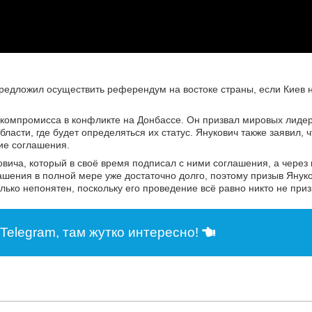
едложил осуществить референдум на востоке страны, если Киев н
 компромисса в конфликте на Донбассе. Он призвал мировых лидер
сти, где будет определяться их статус. Янукович также заявил, ч
ие соглашения.
овича, который в своё время подписал с ними соглашения, а через
лашения в полной мере уже достаточно долго, поэтому призыв Янук
ько непонятен, поскольку его проведение всё равно никто не приз
Telegram, там жутко интересно!