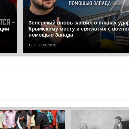
—
Зеленский вновь заявил о планах уда
иции
Крымскому мосту и связал их с военн
помощью Запада
12:36 25.06.2026