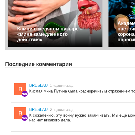
Академ
Камни в желчном пузыре –
настоя
«мина замедленного
корона
действия»
переги
Последние комментарии
BRESLAU
1 неделя назад
B
Кислая мина Путина была красноречивым отражением тог
BRESLAU
2 недели назад
B
К сожалению, эту войну нужно заканчивать. Мы ещё мож
нас нет никакого дела.