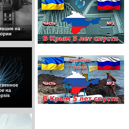
ившие на
тории
твенное
ое на
opsis