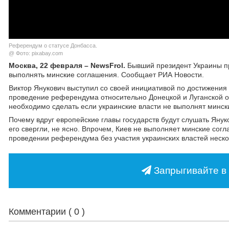
Референдум о статусе Донбасса.
@ Фото: pixabay.com
Москва, 22 февраля – NewsFrol.
Бывший президент Украины пр
выполнять минские соглашения. Сообщает РИА Новости.
Виктор Янукович выступил со своей инициативой по достижения
проведение референдума относительно Донецкой и Луганской обла
необходимо сделать если украинские власти не выполнят минск
Почему вдруг европейские главы государств будут слушать Янук
его свергли, не ясно. Впрочем, Киев не выполняет минские сог
проведении референдума без участия украинских властей нескол
Запрыгивайте в 
Комментарии (
0
)