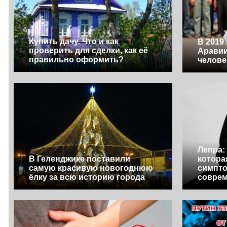
Купить дачу. Что и как
В 2019
проверить для сделки, как её
Аравии
правильно оформить?
челове
Лепра:
В Геленджике поставили
котора
самую красивую новогоднюю
симпт
ёлку за всю историю города
совре