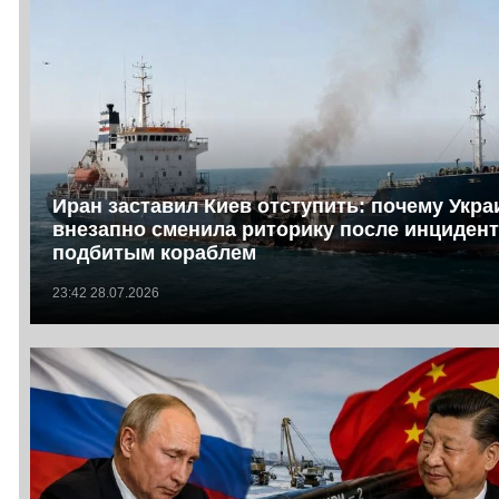
Иран заставил Киев отступить: почему Укра
внезапно сменила риторику после инцидент
подбитым кораблем
23:42 28.07.2026