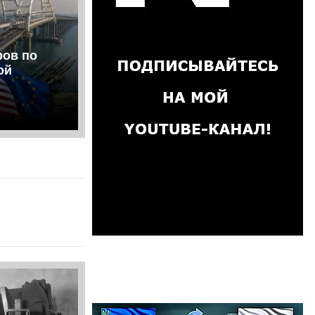
ров по
ой