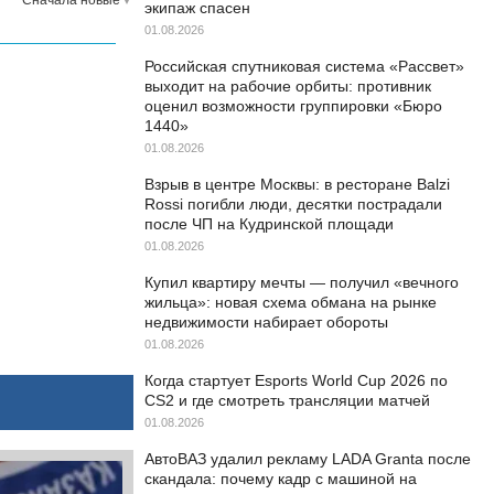
экипаж спасен
01.08.2026
Российская спутниковая система «Рассвет»
выходит на рабочие орбиты: противник
оценил возможности группировки «Бюро
1440»
01.08.2026
Взрыв в центре Москвы: в ресторане Balzi
Rossi погибли люди, десятки пострадали
после ЧП на Кудринской площади
01.08.2026
Купил квартиру мечты — получил «вечного
жильца»: новая схема обмана на рынке
недвижимости набирает обороты
01.08.2026
Когда стартует Esports World Cup 2026 по
CS2 и где смотреть трансляции матчей
01.08.2026
АвтоВАЗ удалил рекламу LADA Granta после
скандала: почему кадр с машиной на