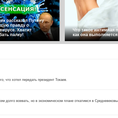
ик рассказал Путину
щую правду о
вирусе. Хватит
Что такое интимная 
бать палку!
как она выполняется
о, что хотел передать президент Токаев.
ем долго воевать, но в экономическом плане откатимся в Средневековь