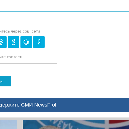
йтесь через соц. сети
те как гость
ти
ержите СМИ NewsFrol