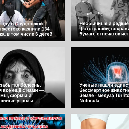
Необычные и редкие
 году в Саудовской
фотографии, сохран
 жестоко казнили 134
бумаге отпечаток ис
ка, в том числе 6 детей
 забытая болезнь,
Ученые нашли единс
я всё ещё с нами —
бессмертное животн
омы, формы и
Земле - медуза Turrit
менные угрозы
Nutricula