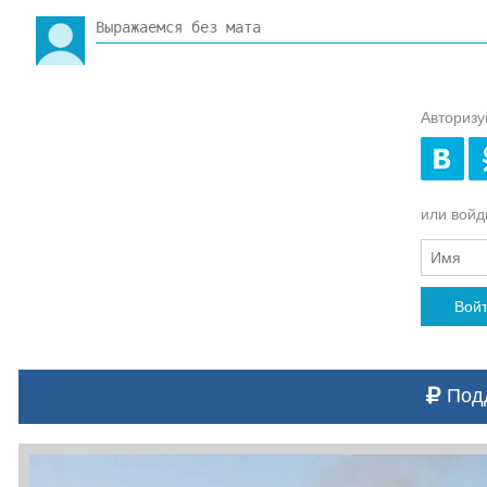
Авторизу
или войди
Вой
Подд