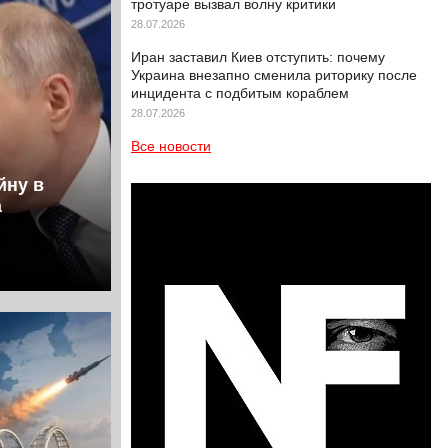
тротуаре вызвал волну критики
28.07.2026
Иран заставил Киев отступить: почему
Украина внезапно сменила риторику после
инцидента с подбитым кораблем
28.07.2026
Все новости
йну в
а