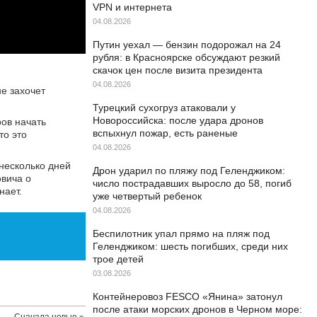
VPN и интернета
04.08.2026
Путин уехал — бензин подорожал на 24
рубля: в Красноярске обсуждают резкий
скачок цен после визита президента
04.08.2026
е захочет
Турецкий сухогруз атаковали у
Новороссийска: после удара дронов
ов начать
вспыхнул пожар, есть раненые
то это
04.08.2026
 несколько дней
Дрон ударил по пляжу под Геленджиком:
овича о
число пострадавших выросло до 58, погиб
нает.
уже четвертый ребенок
04.08.2026
Беспилотник упал прямо на пляж под
Геленджиком: шесть погибших, среди них
трое детей
03.08.2026
Контейнеровоз FESCO «Янина» затонул
после атаки морских дронов в Черном море:
Сначала новые