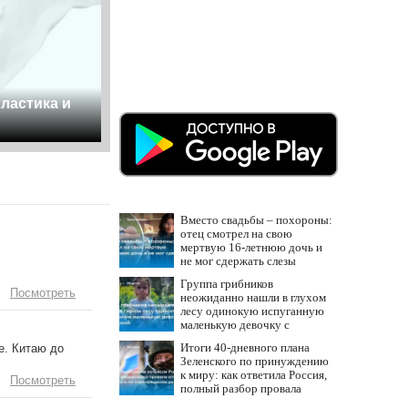
пластика и
Вместо свадьбы – похороны:
отец смотрел на свою
мертвую 16-летнюю дочь и
не мог сдержать слезы
Группа грибников
Посмотреть
неожиданно нашли в глухом
лесу одинокую испуганную
маленькую девочку с
игрушкой
Итоги 40-дневного плана
е. Китаю до
Зеленского по принуждению
к миру: как ответила Россия,
Посмотреть
полный разбор провала
операции Украины от