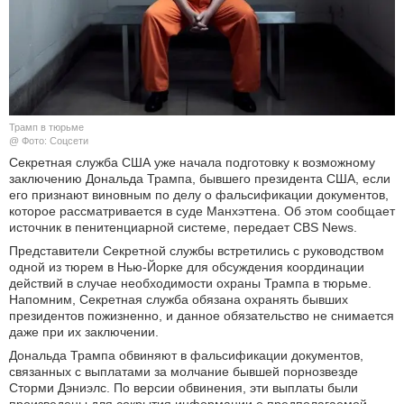
КУЛЬТУРА
НАУКА
СПОРТ
Трамп в тюрьме
@ Фото: Соцсети
ШОУ-БИЗНЕС
Секретная служба США уже начала подготовку к возможному
заключению Дональда Трампа, бывшего президента США, если
его признают виновным по делу о фальсификации документов,
АВТО И МОТО
которое рассматривается в суде Манхэттена. Об этом сообщает
источник в пенитенциарной системе, передает CBS News.
ЭГОИЗМ
Представители Секретной службы встретились с руководством
одной из тюрем в Нью-Йорке для обсуждения координации
БЛОГ
действий в случае необходимости охраны Трампа в тюрьме.
Напомним, Секретная служба обязана охранять бывших
президентов пожизненно, и данное обязательство не снимается
даже при их заключении.
Дональда Трампа обвиняют в фальсификации документов,
связанных с выплатами за молчание бывшей порнозвезде
Сторми Дэниэлс. По версии обвинения, эти выплаты были