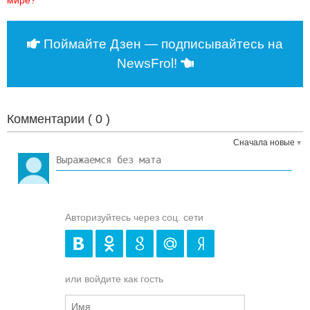
мире?
Поймайте Дзен — подписывайтесь на
NewsFrol!
Комментарии (
0
)
Сначала новые
Авторизуйтесь через соц. сети
или войдите как гость