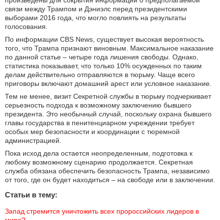
произведены для сокрытия информации о предполагаемой
связи между Трампом и Дэниэлс перед президентскими
выборами 2016 года, что могло повлиять на результаты
голосования.
По информации CBS News, существует высокая вероятность
того, что Трампа признают виновным. Максимальное наказание
по данной статье – четыре года лишения свободы. Однако,
статистика показывает, что только 10% осужденных по таким
делам действительно отправляются в тюрьму. Чаще всего
приговоры включают домашний арест или условное наказание.
Тем не менее, визит Секретной службы в тюрьму подчеркивает
серьезность подхода к возможному заключению бывшего
президента. Это необычный случай, поскольку охрана бывшего
главы государства в пенитенциарном учреждении требует
особых мер безопасности и координации с тюремной
администрацией.
Пока исход дела остается неопределенным, подготовка к
любому возможному сценарию продолжается. Секретная
служба обязана обеспечить безопасность Трампа, независимо
от того, где он будет находиться – на свободе или в заключении.
Статьи в тему:
Запад стремится уничтожить всех пророссийских лидеров в 