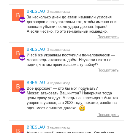
BRESLAU
2 недели назад
B
За несколько дней до атаки изменили условия
договоров с покупателями так, чтобы именно они
понесли убытки после удара дронов. Браво!
А если честно, то это гениальный командир.
Посмотреть
BRESLAU
3 недели назад
B
И всё же украинцы поступили по-человечески —
могли ведь атаковать днём. Неужели никто не
видит, что мы проигрываем эту войну!?
Посмотреть
BRESLAU
3 недели назад
B
Всё дорожает — кто бы мог подумать?
Может, атаковать Вашингтон? Наверняка тогда
цены сразу упадут. А ведь наш президент был так
уверен в успехе, а в 2022 году, похоже, зашёл на
один мост слишком далеко.
...
Посмотреть
BRESLAU
3 недели назад
B
Никто не погиб, никто не пострадал. Как обычно.