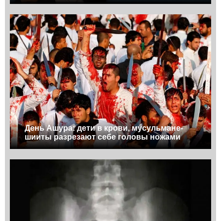
День Ашура: дети в крови, мусульмане-
шииты разрезают себе головы ножами