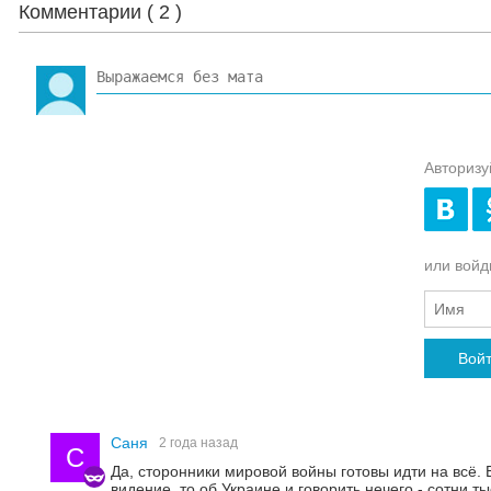
Комментарии (
2
)
Авторизу
или войди
Вой
Саня
2 года назад
С
Да, сторонники мировой войны готовы идти на всё. 
видение, то об Украине и говорить нечего - сотни т