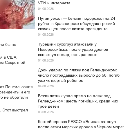
VPN и интернета
04.08.2026
Путин уехал — бензин подорожал на 24
рубля: в Красноярске обсуждают резкий
скачок цен после визита президента
04.08.2026
Турецкий сухогруз атаковали у
ли бы не
Новороссийска: после удара дронов
вспыхнул пожар, есть раненые
ая в США,
04.08.2026
иям Секретной
Дрон ударил по пляжу под Геленджиком:
число пострадавших выросло до 58, погиб
уже четвертый ребенок
тат Пенсильвания.
04.08.2026
резиденты и его
Беспилотник упал прямо на пляж под
то не обратили
Геленджиком: шесть погибших, среди них
трое детей
. Этот выстрел
03.08.2026
Контейнеровоз FESCO «Янина» затонул
после атаки морских дронов в Черном море: