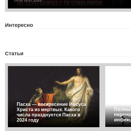
14:00 14.07.2026
Интересно
Статьи
Пасха — воскресение Иисуса
Полны
Христа из мертвых. Какого
перено
числа празднуется Пасха в
инфек
2024 году