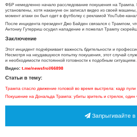
ФБР немедленно начало расследование покушения на Трампа. По
установлены, хотя накануне он записал видео из своей машины,
момент атаки он был одет в футболку с рекламой YouTube-кана
После инцидента президент Джо Байден связался с Трампом, ч
Антониу Гутерриш осудил нападение и пожелал Трампу скорейш
Заключение
Этот инцидент подчёркивает важность бдительности и професси
Несмотря на неудавшуюся попытку покушения, этот случай слу
и необходимости постоянной готовности к подобным ситуациям.
Видео:
t.me/newsfrol/66898
Статьи в тему:
Трампа спасло движение головой во время выстрела: кадр пули
Покушение на Дональда Трампа: убиты зритель и стрелок, один
Запрыгивайте в 