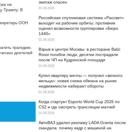
экипаж спасен
ока не
01.08.2026
у Трампу. В
Российская спутниковая система «Рассвет»
секретарь ООН
выходит на рабочие орбиты: противник
оценил возможности группировки «Бюро
1440»
01.08.2026
атить трагедию.
Взрыв в центре Москвы: в ресторане Balzi
ческих деятелей
Rossi погибли люди, десятки пострадали
после ЧП на Кудринской площади
01.08.2026
Купил квартиру мечты — получил «вечного
жильца»: новая схема обмана на рынке
недвижимости набирает обороты
01.08.2026
Когда стартует Esports World Cup 2026 по
CS2 и где смотреть трансляции матчей
01.08.2026
АвтоВАЗ удалил рекламу LADA Granta после
скандала: почему кадр с машиной на