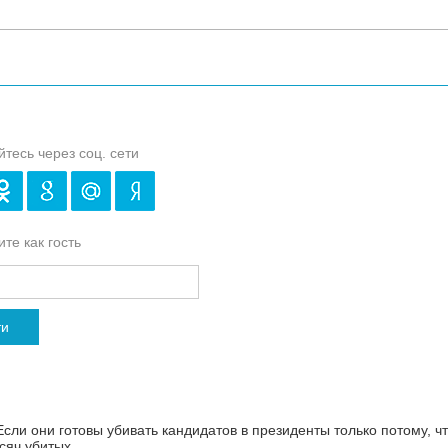
йтесь через соц. сети
те как гость
ти
Если они готовы убивать кандидатов в президенты только потому, чт
ысяч убитых.