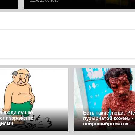
12:36 25.06.2026
е люди лучше
Есть такие люди: «Че
сят заражения
пузырчатой кожей» -
циями
нейрофиброматоз