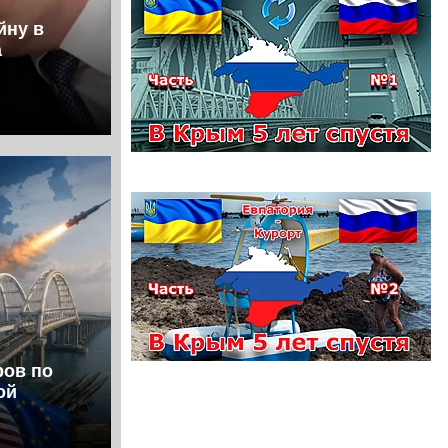
йну в
а
ров по
ой