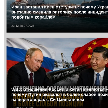
Иран заставил Киев отступить: почему Укра
внезапно сменила риторику после инцидент
подбитым кораблем
23:42 28.07.2026
WSJ: отношения России и Китая меняются 
почему Путин оказался в более слабой поз
на переговорах с Си Цзиньпином