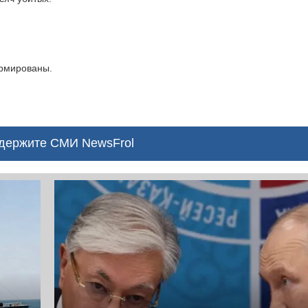
ормированы.
ержите СМИ NewsFrol