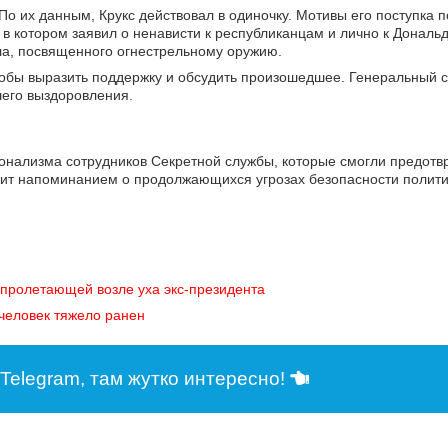
 их данным, Крукс действовал в одиночку. Мотивы его поступка п
 в котором заявил о ненависти к республиканцам и лично к Дональд
ла, посвященного огнестрельному оружию.
тобы выразить поддержку и обсудить произошедшее. Генеральный 
его выздоровления.
онализма сотрудников Секретной службы, которые смогли предотвр
жит напоминанием о продолжающихся угрозах безопасности полити
 пролетающей возле уха экс-президента
 человек тяжело ранен
Telegram, там жутко интересно!