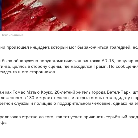
т Пенсильвания
и произошёл инцидент, который мог бы закончиться трагедией, ес
ы была обнаружена полуавтоматическая винтовка AR-15, популярн
тинга, целясь в сторону сцены, где находился Трамп. По сообщен
зидента и его сторонников.
н как Томас Мэтью Крукс, 20-летний житель города Бетел-Парк, ш
ложенного в 130 метрах от сцены, и открыл огонь по кандидату в п
етной службы и полицию о подозрительном человеке, однако на э
лизовав стрелка до того, как тот успел причинить серьёзный вред
офы.