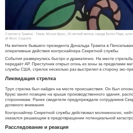
Стрелял в Трампа - Томас Мэтью Крукс, 20-летний житель города Бетел-Парк, шта
@ Фото: Соцсети
На митинге бывшего президента Дональда Трампа в Пенсильвани
оперативные действия контрснайпера Секретной службы.
События развернулись быстро и драматично. На месте стрельб
передаёт AP. Преступник открыл огонь из зоны за пределами ми
службы США, стрелок несколько раз выстрелил в сторону экс-пре
Ликвидация стрелка
Труп стрелка был найден на месте происшествия. Он был опозна
Крукс занял позицию на крыше производственного здания, распо
сторонникам. Ранее свидетели предупреждали сотрудников Секр
должного внимания.
Контрснайпер Секретной службы действовал молниеносно, нейтра
оказался решающим в предотвращении потенциальной катастр
Расследование и реакция