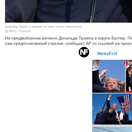
Дональд Трамп с кровью на лице после покушения
@ Фото: Соцсети
На предвыборном митинге Дональда Трампа в округе Батлер, Пен
сам предполагаемый стрелок, сообщает AP со ссылкой на проку