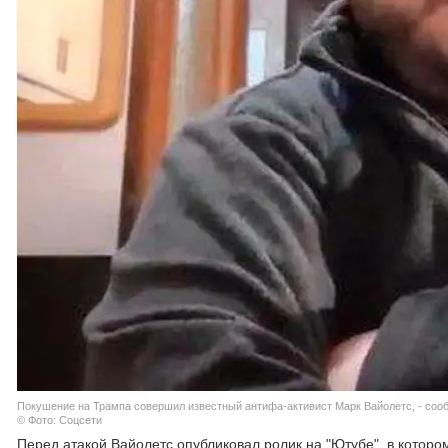
Покушение на Трампа совершил известный антифа-активист Марк Вайолетс, - соо
© Фото: Соцсети
Перед атакой Вайолетс опубликовал ролик на "Ютубе", в которо