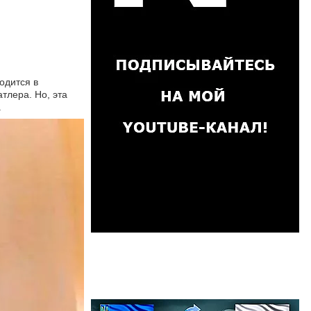
одится в
тлера. Но, эта
.