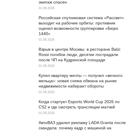
экипаж спасен
01.08.2026
Российская спутниковая система «Рассвет»
выходит на рабочие орбиты: противник
оценил возможности группировки «Бюро
1440»
01.08.2026
Взрыв в центре Москвы: в ресторане Balzi
Rossi погибли люди, десятки пострадали
после ЧП на Кудринской площади
01.08.2026
Купил квартиру мечты — получил «вечного
жильца»: новая схема обмана на рынке
недвижимости набирает обороты
01.08.2026
Когда стартует Esports World Cup 2026 по
CS2 и где смотреть трансляции матчей
01.08.2026
АвтоВАЗ удалил рекламу LADA Granta после
скандала: почему кадр с машиной на