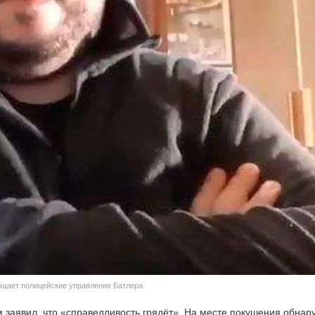
бщает полицейские управление Батлера
м заявил, что «справедливость грядёт». На месте покушения обна