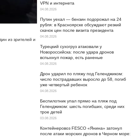
VPN и интернета
04.08.2026
Путин уехал — бензин подорожал на 24
рубля: в Красноярске обсуждают резкий
скачок цен после визита президента
04.08.2026
дин из зрителей и
Турецкий сухогруз атаковали у
Новороссийска: после удара дронов
вспыхнул пожар, есть раненые
04.08.2026
Дрон ударил по пляжу под Геленджиком:
число пострадавших выросло до 58, погиб
уже четвертый ребенок
04.08.2026
Беспилотник упал прямо на пляж под
Геленджиком: шесть погибших, среди них
трое детей
03.08.2026
Контейнеровоз FESCO «Янина» затонул
после атаки морских дронов в Черном море: