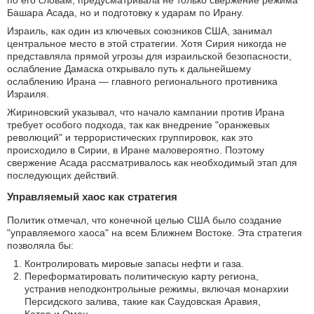
Башара Асада, но и подготовку к ударам по Ирану.
Израиль, как один из ключевых союзников США, занимал
центральное место в этой стратегии. Хотя Сирия никогда не
представляла прямой угрозы для израильской безопасности,
ослабление Дамаска открывало путь к дальнейшему
ослаблению Ирана — главного регионального противника
Израиля.
Жириновский указывал, что начало кампании против Ирана
требует особого подхода, так как внедрение "оранжевых
революций" и террористических группировок, как это
происходило в Сирии, в Иране маловероятно. Поэтому
свержение Асада рассматривалось как необходимый этап для
последующих действий.
Управляемый хаос как стратегия
Политик отмечал, что конечной целью США было создание
"управляемого хаоса" на всем Ближнем Востоке. Эта стратегия
позволяла бы:
Контролировать мировые запасы нефти и газа.
Переформатировать политическую карту региона,
устранив неподконтрольные режимы, включая монархии
Персидского залива, такие как Саудовская Аравия,
Катар и Оман.