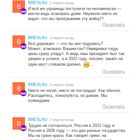
BRESLAU
2 недели назад
B
И всё же украинцы поступили по-человечески —
могли ведь атаковать днём. Неужели никто не
видит, что мы проигрываем эту войну!?
Посмотреть
BRESLAU
3 недели назад
B
Всё дорожает — кто бы мог подумать?
Может, атаковать Вашингтон? Наверняка тогда
цены сразу упадут. А ведь наш президент был так
уверен в успехе, а в 2022 году, похоже, зашёл на
один мост слишком далеко.
...
Посмотреть
BRESLAU
3 недели назад
B
Никто не погиб, никто не пострадал. Как обычно.
Расходитесь, пожалуйста, по домам. Мы
побеждаем.
Посмотреть
BRESLAU
3 недели назад
B
Трудно не согласиться. Россия в 2021 году и
Россия в 2026 году — это два разных государства.
Мы на грани краха. Как говорят греки: на