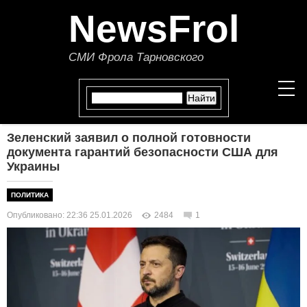
NewsFrol
СМИ Фрола Тарновского
Зеленский заявил о полной готовности
НОВОСТИ
документа гарантий безопасности США для
Украины
СТАТЬИ
ПОЛИТИКА
ПОЛИТИКА
Опубликовано: 22:36 25.01.2026
2484
1
ЭКОНОМИКА
В МИРЕ
ОБЩЕСТВО