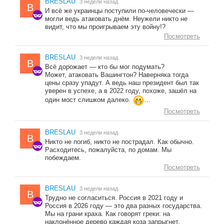
BRESLAU
3 недели назад
B
И всё же украинцы поступили по-человечески —
могли ведь атаковать днём. Неужели никто не
видит, что мы проигрываем эту войну!?
Посмотреть
BRESLAU
3 недели назад
B
Всё дорожает — кто бы мог подумать?
Может, атаковать Вашингтон? Наверняка тогда
цены сразу упадут. А ведь наш президент был так
уверен в успехе, а в 2022 году, похоже, зашёл на
один мост слишком далеко.
...
Посмотреть
BRESLAU
3 недели назад
B
Никто не погиб, никто не пострадал. Как обычно.
Расходитесь, пожалуйста, по домам. Мы
побеждаем.
Посмотреть
BRESLAU
3 недели назад
B
Трудно не согласиться. Россия в 2021 году и
Россия в 2026 году — это два разных государства.
Мы на грани краха. Как говорят греки: на
наклонённое дерево каждая коза запрыгнет.