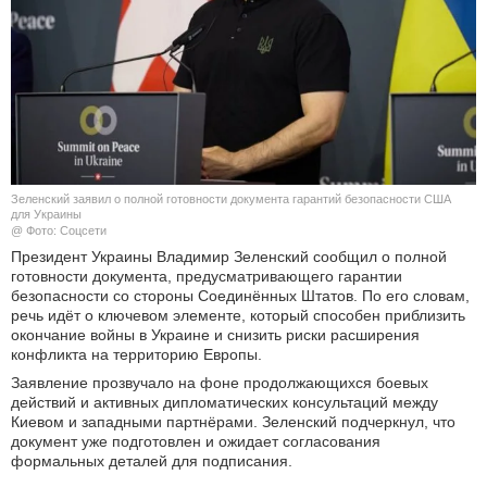
КУЛЬТУРА
НАУКА
СПОРТ
ШОУ-БИЗНЕС
Зеленский заявил о полной готовности документа гарантий безопасности США
для Украины
@ Фото: Соцсети
АВТО И МОТО
Президент Украины Владимир Зеленский сообщил о полной
готовности документа, предусматривающего гарантии
ЭГОИЗМ
безопасности со стороны Соединённых Штатов. По его словам,
речь идёт о ключевом элементе, который способен приблизить
окончание войны в Украине и снизить риски расширения
БЛОГ
конфликта на территорию Европы.
Заявление прозвучало на фоне продолжающихся боевых
действий и активных дипломатических консультаций между
Киевом и западными партнёрами. Зеленский подчеркнул, что
документ уже подготовлен и ожидает согласования
формальных деталей для подписания.