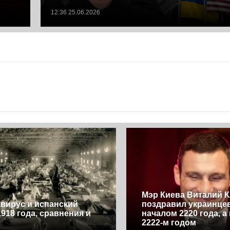
12:36 25.06.2026
Мэр Киева Виталий 
вирус и испанский
поздравил украинцев
1918 года, сравнения и
началом 2220 года, а 
2222-м годом