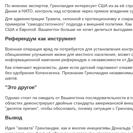
По мнению экспертов, Гренландия интересует США из-за её стр
Дании в НАТО, контроль над островом через прямое владение с
Для администрации Трампа, склонной к протекционизму и сокр
примером "самодостаточного" подхода к внешней политике. Как
США и Европой: Вашингтон больше не хочет делиться выгодами
Референдум как инструмент
Военная операция вряд ли потребуется для установления конт
обещаниями улучшения жизни для местного населения, может ста
информационной кампании референдум о независимости от Да
Как отмечают журналисты, даже если датский парламент откаже
без одобрения Копенгагена. Признание Гренландии независим
шагов.
"Это другое"
Однако стоит ли ожидать от Вашингтона последовательности в 
областях демонстрируют двойные стандарты американской внешне
"десяток причин", чтобы обосновать, почему ситуация с Гренла
Вывод
Идея "захвата" Гренландии, как и многие инициативы Дональда