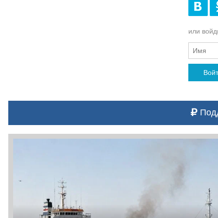
или войди
Вой
Подд