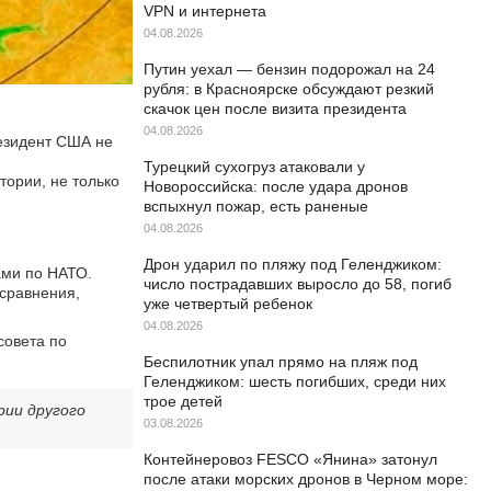
VPN и интернета
04.08.2026
Путин уехал — бензин подорожал на 24
рубля: в Красноярске обсуждают резкий
скачок цен после визита президента
04.08.2026
езидент США не
Турецкий сухогруз атаковали у
тории, не только
Новороссийска: после удара дронов
вспыхнул пожар, есть раненые
04.08.2026
Дрон ударил по пляжу под Геленджиком:
ами по НАТО.
число пострадавших выросло до 58, погиб
 сравнения,
уже четвертый ребенок
04.08.2026
совета по
Беспилотник упал прямо на пляж под
Геленджиком: шесть погибших, среди них
трое детей
рии другого
03.08.2026
Контейнеровоз FESCO «Янина» затонул
после атаки морских дронов в Черном море: