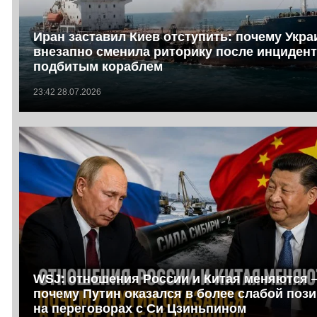
Иран заставил Киев отступить: почему Укра
внезапно сменила риторику после инцидент
подбитым кораблем
23:42 28.07.2026
WSJ: отношения России и Китая меняются 
почему Путин оказался в более слабой поз
на переговорах с Си Цзиньпином