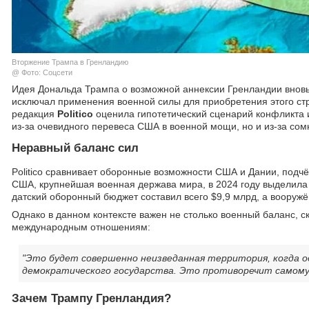
Вторжение Трампа в Гренландию
@ Фото: Соцсети
Идея Дональда Трампа о возможной аннексии Гренландии вновь
исключал применения военной силы для приобретения этого ст
редакция
Politico
оценила гипотетический сценарий конфликта и 
из-за очевидного перевеса США в военной мощи, но и из-за со
Неравный баланс сил
Politico сравнивает оборонные возможности США и Дании, подч
США, крупнейшая военная держава мира, в 2024 году выделила 
датский оборонный бюджет составил всего $9,9 млрд, а вооруж
Однако в данном контексте важен не столько военный баланс, с
международным отношениям:
"Это будет совершенно неизведанная территория, когда 
демократического государства. Это противоречит самому
Зачем Трампу Гренландия?