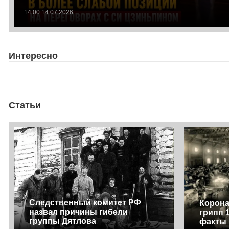
14:00 14.07.2026
Интересно
Статьи
Следственный комитет РФ
Корона
назвал причины гибели
грипп 
группы Дятлова
факты