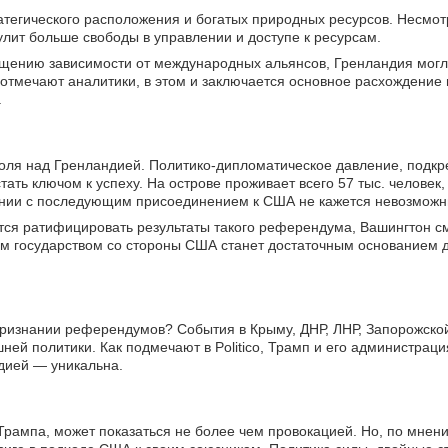
атегического расположения и богатых природных ресурсов. Несмот
улит больше свободы в управлении и доступе к ресурсам.
ащению зависимости от международных альянсов, Гренландия могл
 отмечают аналитики, в этом и заключается основное расхождение
.
роля над Гренландией. Политико-дипломатическое давление, подк
ть ключом к успеху. На острове проживает всего 57 тыс. человек,
нии с последующим присоединением к США не кажется невозмож
тся ратифицировать результаты такого референдума, Вашингтон с
ым государством со стороны США станет достаточным основанием 
признании референдумов? События в Крыму, ДНР, ЛНР, Запорожско
й политики. Как подмечают в Politico, Трамп и его администраци
ндией — уникальна.
 Трампа, может показаться не более чем провокацией. Но, по мнен