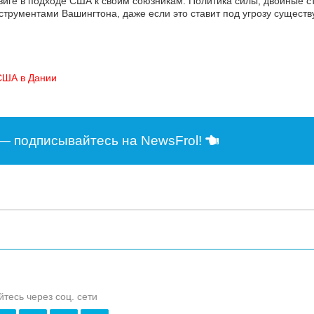
двиге в подходе США к своим союзникам. Политика силы, двойные с
трументами Вашингтона, даже если это ставит под угрозу сущест
 США в Дании
— подписывайтесь на NewsFrol!
йтесь через соц. сети