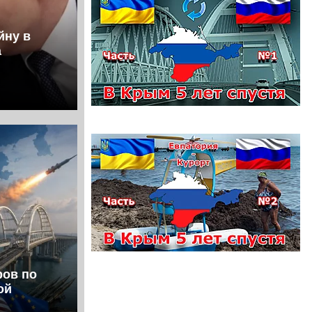
йну в
а
ров по
ой