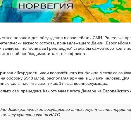
 стала поводом для обсуждения в европейских СМИ. Ранее экс-пр
ратегически важного острова, принадлежащего Дании. Европейская
заявила, что "война за Гренландию" стала бы самой короткой в ис
мнительной необходимости такого конфликта.
ёркивая абсурдность идеи вооружённого конфликта между союзник
на оборону $948 млрд, располагая армией в 1,3 млн человек. Для
ённые силы насчитывают лишь 17 тыс. военнослужащих.
колько сам прецедент. Как отмечает Агата Демаре из Европейского 
одно демократическое государство аннексирует часть террито
 смыслу существования НАТО."