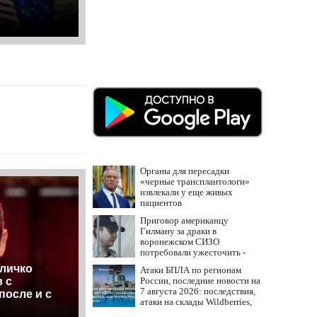
Органы для пересадки
«черные трансплантологи»
извлекали у еще живых
пациентов
Приговор американцу
Гилману за драки в
воронежском СИЗО
потребовали ужесточить -
Новости на Вести.ru
Кличко
Атаки БПЛА по регионам
России, последние новости на
 с
7 августа 2026: последствия,
после и с
атаки на склады Wildberries,
состояние пострадавших