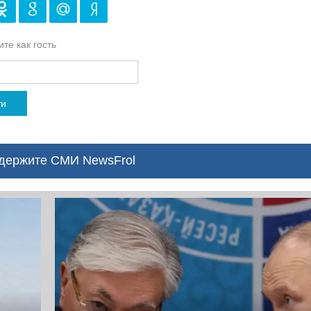
те как гость
ти
ержите СМИ NewsFrol