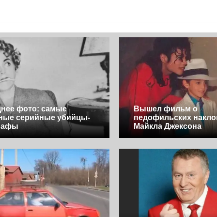
нее фото: самые
Вышел фильм о
ные серийные убийцы-
педофильских накло
рафы
Майкла Джексона