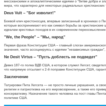
мессианскими и апокалиптическими идеями о "битве добра и зла
мира, что характерно для некоторых радикальных христианских 
Deus Vult – "Бог изволит!"
Боевой клич крестоносцев, впервые записанный в хрониках о П
которые воспринимают его как символ борьбы за христианские ц
идеалам крестовых походов в их современном переосмыслении
"We, the People" – "Мы, народ"
Первая фраза Конституции США – главный слоган американског
значения, часто ассоциируясь с идеями "независимых граждан",
Ne Desit Virtus – "Пусть доблесть не подведет"
Девиз 187-го полка ВДВ США, в котором служил Хегсет, свидете
что напрямую отсылает к 2-й поправке Конституции США, гара
Заключение
Татуировки Пита Хегсета — не просто личные украшения, а сво
религии и патриотизма на его мировоззрение, а также его при
консерватизму. Назначение такого человека на пост главы Пент
политике США.