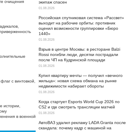
нте очищения
экипаж спасен
01.08.2026
Российская спутниковая система «Рассвет»
выходит на рабочие орбиты: противник
адикалов,
оценил возможности группировки «Бюро
 приверженность
1440»
01.08.2026
Взрыв в центре Москвы: в ресторане Balzi
Rossi погибли люди, десятки пострадали
полнительные
после ЧП на Кудринской площади
01.08.2026
Купил квартиру мечты — получил «вечного
жильца»: новая схема обмана на рынке
флаг с винтовкой,
недвижимости набирает обороты
01.08.2026
Когда стартует Esports World Cup 2026 по
е истории,
CS2 и где смотреть трансляции матчей
кому
01.08.2026
менения в военной
АвтоВАЗ удалил рекламу LADA Granta после
скандала: почему кадр с машиной на