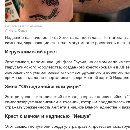
Пит Хегсет и его наколки
@ Фото: Соцсети
Недавнее назначение Пита Хегсета на пост главы Пентагона выз
символы, украшающие его тело, могут многое рассказать о его
Иерусалимский крест
Этот символ, напоминающий флаг Грузии, на самом деле имеет 
Иерусалимского королевства, созданного крестоносцами в XII 
американских ультраправых как символ духовного и военного на
время совпадала по очертаниям с современной картой Израиля,
Змея "Объединяйся или умри"
Этот рисунок — исторический символ, впервые появившийся в 1
символизирует американские колонии, которым предлагалось спл
отражать убежденность Хегсета в национальном единстве и ва
Крест с мечом и надписью "Иешуа"
Этот символ популярен среди ультраправых протестантских груп