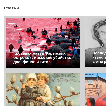
Статьи
Послед
Кровавая жатва Фарерских
извест
островов: массовое убийство
фотог
дельфинов и китов