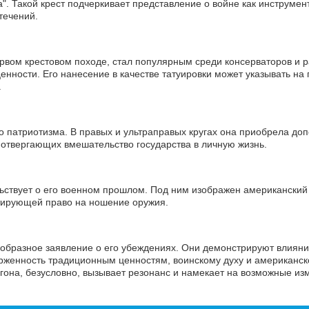
". Такой крест подчеркивает представление о войне как инструме
течений.
ервом крестовом походе, стал популярным среди консерваторов и р
енности. Его нанесение в качестве татуировки может указывать на
.
о патриотизма. В правых и ультраправых кругах она приобрела до
 отвергающих вмешательство государства в личную жизнь.
льствует о его военном прошлом. Под ним изображен американский 
нтирующей право на ношение оружия.
еобразное заявление о его убеждениях. Они демонстрируют влияни
верженность традиционным ценностям, воинскому духу и американс
агона, безусловно, вызывает резонанс и намекает на возможные из