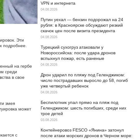
VPN и интернета
04.08.2026
Путин уехал — бензин подорожал на 24
рубля: в Красноярске обсуждают резкий
скачок цен после визита президента
04.08.2026
ировок. Эти
х подробнее.
Турецкий сухогруз атаковали у
Новороссийска: после удара дронов
вспыхнул пожар, есть раненые
04.08.2026
женный на гербе
ым среди
Дрон ударил по пляжу под Геленджиком:
вства в свое
число пострадавших выросло до 58, погиб
уже четвертый ребенок
04.08.2026
Беспилотник упал прямо на пляж под
ти змея
Геленджиком: шесть погибших, среди них
туировка может
трое детей
03.08.2026
Контейнеровоз FESCO «Янина» затонул
кается с
после атаки морских дронов в Черном море: