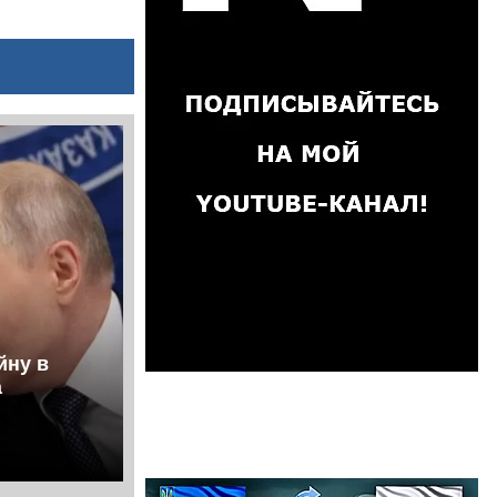
йну в
а