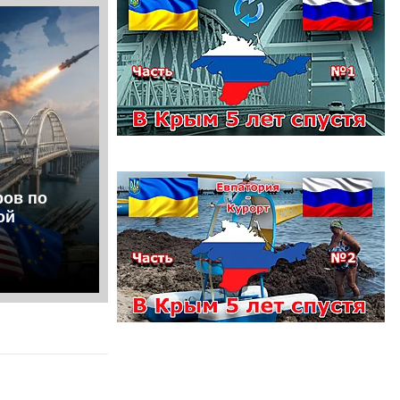
ров по
ой