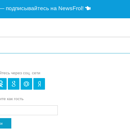
— подписывайтесь на NewsFrol!
йтесь через соц. сети
те как гость
ти