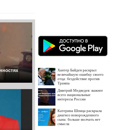
Хантер Байден раскрыл
нностях
величайшую ошибку своего
отца: бездействие против
Трампа
Дмитрий Медведев: важнее
всего национальные
интересы России
Катерина Шпица раскрыла
диагноз новорожденного
сына: больше молчать нет
смысла