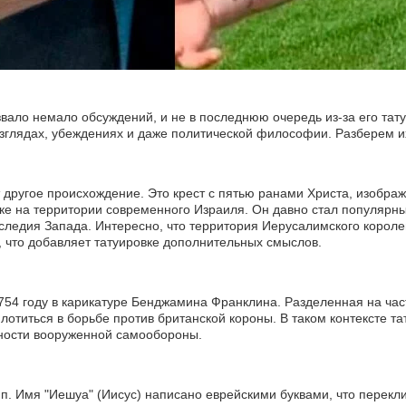
вало немало обсуждений, и не в последнюю очередь из-за его тату
 взглядах, убеждениях и даже политической философии. Разберем и
другое происхождение. Это крест с пятью ранами Христа, изобра
веке на территории современного Израиля. Он давно стал популярн
следия Запада. Интересно, что территория Иерусалимского короле
 что добавляет татуировке дополнительных смыслов.
754 году в карикатуре Бенджамина Франклина. Разделенная на час
отиться в борьбе против британской короны. В таком контексте та
жности вооруженной самообороны.
п. Имя "Иешуа" (Иисус) написано еврейскими буквами, что перекли