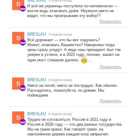
BRESLAU
2 недели назад
B
И всё же украинцы поступили по-человечески —
могли ведь атаковать днём. Неужели никто не
видит, что мы проигрываем эту войну!?
Посмотреть
BRESLAU
3 недели назад
B
Всё дорожает — кто бы мог подумать?
Может, атаковать Вашингтон? Наверняка тогда
цены сразу упадут. А ведь наш президент был так
уверен в успехе, а в 2022 году, похоже, зашёл на
один мост слишком далеко.
...
Посмотреть
BRESLAU
3 недели назад
B
Никто не погиб, никто не пострадал. Как обычно.
Расходитесь, пожалуйста, по домам. Мы
побеждаем.
Посмотреть
BRESLAU
3 недели назад
B
Трудно не согласиться. Россия в 2021 году и
Россия в 2026 году — это два разных государства.
Мы на грани краха. Как говорят греки: на
наклонённое дерево каждая коза запрыгнет.