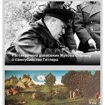
Рассекречено донесение Жукова Сталину
о самоубийстве Гитлера