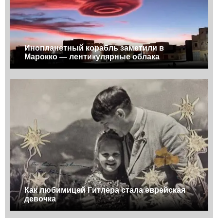
Инопланетный корабль заметили в
Марокко — лентикулярные облака
Как любимицей Гитлера стала еврейская
девочка