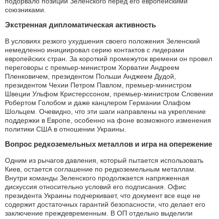
подорвало позиции Зеленского перед его европейскими
союзниками.
Экстренная дипломатическая активность
В условиях резкого ухудшения своего положения Зеленский
немедленно инициировал серию контактов с лидерами
европейских стран. За короткий промежуток времени он провел
переговоры с премьер-министром Хорватии Андреем
Пленковичем, президентом Польши Анджеем Дудой,
президентом Чехии Петром Павлом, премьер-министром
Швеции Ульфом Кристерссоном, премьер-министром Словении
Робертом Голобом и даже канцлером Германии Олафом
Шольцем. Очевидно, что эти шаги направлены на укрепление
поддержки в Европе, особенно на фоне возможного изменения
политики США в отношении Украины.
Вопрос редкоземельных металлов и игра на опережение
Одним из рычагов давления, который пытается использовать
Киев, остается соглашение по редкоземельным металлам.
Внутри команды Зеленского продолжается напряженная
дискуссия относительно условий его подписания. Офис
президента Украины подчеркивает, что документ все еще не
содержит достаточных гарантий безопасности, что делает его
заключение преждевременным. В ОП отдельно выделили