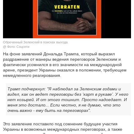
КУЛЬТУРА
НАУКА
СПОРТ
Обреченный Зеленский в поисках выхода
@ Фото: Соцсети
ШОУ-БИЗНЕС
На фоне заявлений Дональда Трампа, который выразил
раздражение от манеры ведения переговоров Зеленским и
фактически усомнился в его значимости на международной
АВТО И МОТО
арене, президент Украины оказался в положении, требующем
немедленного реагирования.
ЭГОИЗМ
Трамп подчеркнул: "Я наблюдал за Зеленским годами и
БЛОГ
видел, как он ведет переговоры без ‘карт в рукаве’. У него
нет козырей. И от этого тошнит. Просто надоедает. И
меня это достало... Если честно, я не думаю, что это
очень важно - ему быть на переговорах".
Это заявление поставило под сомнение будущее участия
Украины в возможных международных переговорах, а также