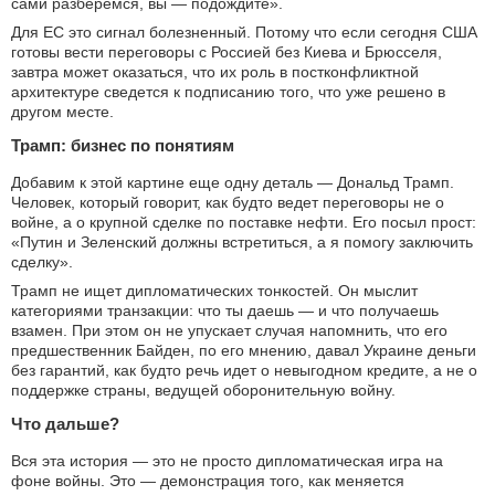
сами разберемся, вы — подождите».
Для ЕС это сигнал болезненный. Потому что если сегодня США
готовы вести переговоры с Россией без Киева и Брюсселя,
завтра может оказаться, что их роль в постконфликтной
архитектуре сведется к подписанию того, что уже решено в
другом месте.
Трамп: бизнес по понятиям
Добавим к этой картине еще одну деталь — Дональд Трамп.
Человек, который говорит, как будто ведет переговоры не о
войне, а о крупной сделке по поставке нефти. Его посыл прост:
«Путин и Зеленский должны встретиться, а я помогу заключить
сделку».
Трамп не ищет дипломатических тонкостей. Он мыслит
категориями транзакции: что ты даешь — и что получаешь
взамен. При этом он не упускает случая напомнить, что его
предшественник Байден, по его мнению, давал Украине деньги
без гарантий, как будто речь идет о невыгодном кредите, а не о
поддержке страны, ведущей оборонительную войну.
Что дальше?
Вся эта история — это не просто дипломатическая игра на
фоне войны. Это — демонстрация того, как меняется