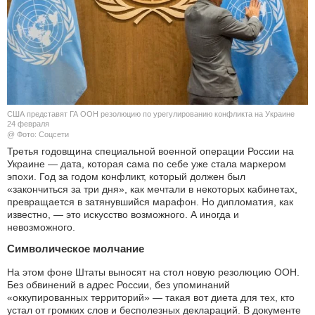
КУЛЬТУРА
НАУКА
СПОРТ
США представят ГА ООН резолюцию по урегулированию конфликта на Украине
ШОУ-БИЗНЕС
24 февраля
@ Фото: Соцсети
Третья годовщина специальной военной операции России на
АВТО И МОТО
Украине — дата, которая сама по себе уже стала маркером
эпохи. Год за годом конфликт, который должен был
ЭГОИЗМ
«закончиться за три дня», как мечтали в некоторых кабинетах,
превращается в затянувшийся марафон. Но дипломатия, как
известно, — это искусство возможного. А иногда и
БЛОГ
невозможного.
Символическое молчание
На этом фоне Штаты выносят на стол новую резолюцию ООН.
Без обвинений в адрес России, без упоминаний
«оккупированных территорий» — такая вот диета для тех, кто
устал от громких слов и бесполезных деклараций. В документе