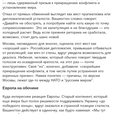
— лишь сдержанный призыв к прекращению конфликта и
установлению мира.
Отказ от прямых обвинений выглядит как жест прагматизма или
дипломатической усталости. Вашингтон словно говорит:
«Давайте не обострять, а попробуем найти хоть какую-то точку
соприкосновения». Это не капитуляция и не благодушие — это
холодный расчет. Ведь если прежняя риторика не сработала,
возможно, стоит дать шанс новой.
Москва, неожиданно для многих, оценила этот жест как
«хороший шаг». Российская дипломатия, привыкшая отбиваться
от резолюций, как мяч от стены, вдруг увидела возможность для
диалога. Небензя, человек, который обычно говорит твердым
голосом из осажденной крепости, на этот раз — почти
конструктивен. Своё "но", конечно, добавили: «скорейшее
прекращение конфликта, в том числе путем устранения его
коренных причин». Намек понятен — причины, по версии
Москвы, лежат где-то между НАТО и "русским миром".
Европа на обочине
Куда интереснее реакция Европы. Старый континент, который
еще вчера был полон решимости поддерживать Украину «до
победного конца», вдруг оказался в странной позиции статиста.
Вашингтон действует в одиночку, как будто намекая: «Мы тут