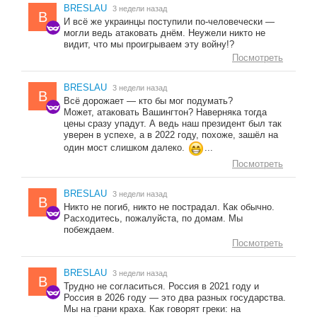
BRESLAU
3 недели назад
B
И всё же украинцы поступили по-человечески —
могли ведь атаковать днём. Неужели никто не
видит, что мы проигрываем эту войну!?
Посмотреть
BRESLAU
3 недели назад
B
Всё дорожает — кто бы мог подумать?
Может, атаковать Вашингтон? Наверняка тогда
цены сразу упадут. А ведь наш президент был так
уверен в успехе, а в 2022 году, похоже, зашёл на
один мост слишком далеко.
...
Посмотреть
BRESLAU
3 недели назад
B
Никто не погиб, никто не пострадал. Как обычно.
Расходитесь, пожалуйста, по домам. Мы
побеждаем.
Посмотреть
BRESLAU
3 недели назад
B
Трудно не согласиться. Россия в 2021 году и
Россия в 2026 году — это два разных государства.
Мы на грани краха. Как говорят греки: на