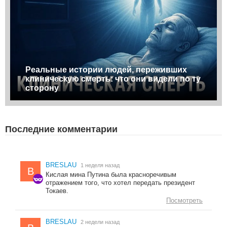
Реальные истории людей, переживших
клиническую смерть: что они видели по ту
сторону
Последние комментарии
BRESLAU
1 неделя назад
B
Кислая мина Путина была красноречивым
отражением того, что хотел передать президент
Токаев.
Посмотреть
BRESLAU
2 недели назад