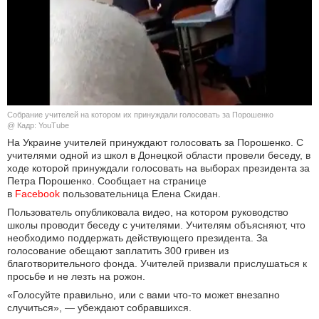
КУЛЬТУРА
НАУКА
СПОРТ
Собрание учителей на котором их принуждали голосовать за Порошенко
ШОУ-БИЗНЕС
@ Кадр: YouTube
На Украине учителей принуждают голосовать за Порошенко. С
учителями одной из школ в Донецкой области провели беседу, в
АВТО И МОТО
ходе которой принуждали голосовать на выборах президента за
Петра Порошенко. Сообщает на странице
ЭГОИЗМ
в
Facebook
пользовательница Елена Скидан.
Пользователь опубликовала видео, на котором руководство
БЛОГ
школы проводит беседу с учителями. Учителям объясняют, что
необходимо поддержать действующего президента. За
голосование обещают заплатить 300 гривен из
благотворительного фонда. Учителей призвали прислушаться к
просьбе и не лезть на рожон.
«Голосуйте правильно, или с вами что-то может внезапно
случиться», — убеждают собравшихся.