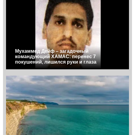
Мухаммед Дейф – загадочный
командующий ХАМАС: перенес 7
покушений, лишился руки и глаза