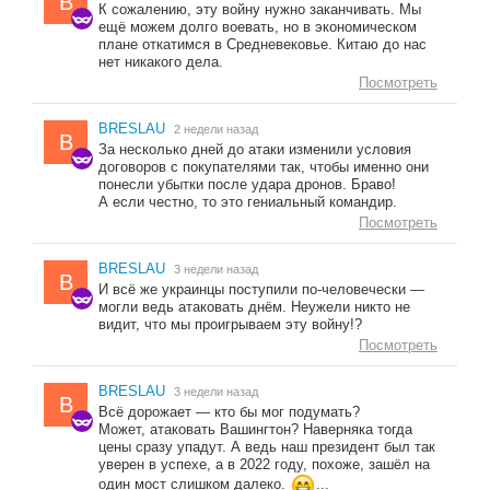
B
К сожалению, эту войну нужно заканчивать. Мы
ещё можем долго воевать, но в экономическом
плане откатимся в Средневековье. Китаю до нас
нет никакого дела.
Посмотреть
BRESLAU
2 недели назад
B
За несколько дней до атаки изменили условия
договоров с покупателями так, чтобы именно они
понесли убытки после удара дронов. Браво!
А если честно, то это гениальный командир.
Посмотреть
BRESLAU
3 недели назад
B
И всё же украинцы поступили по-человечески —
могли ведь атаковать днём. Неужели никто не
видит, что мы проигрываем эту войну!?
Посмотреть
BRESLAU
3 недели назад
B
Всё дорожает — кто бы мог подумать?
Может, атаковать Вашингтон? Наверняка тогда
цены сразу упадут. А ведь наш президент был так
уверен в успехе, а в 2022 году, похоже, зашёл на
один мост слишком далеко.
...