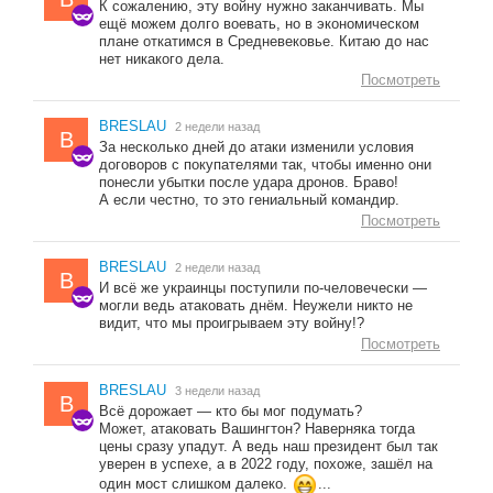
К сожалению, эту войну нужно заканчивать. Мы
ещё можем долго воевать, но в экономическом
плане откатимся в Средневековье. Китаю до нас
нет никакого дела.
Посмотреть
BRESLAU
2 недели назад
B
За несколько дней до атаки изменили условия
договоров с покупателями так, чтобы именно они
понесли убытки после удара дронов. Браво!
А если честно, то это гениальный командир.
Посмотреть
BRESLAU
2 недели назад
B
И всё же украинцы поступили по-человечески —
могли ведь атаковать днём. Неужели никто не
видит, что мы проигрываем эту войну!?
Посмотреть
BRESLAU
3 недели назад
B
Всё дорожает — кто бы мог подумать?
Может, атаковать Вашингтон? Наверняка тогда
цены сразу упадут. А ведь наш президент был так
уверен в успехе, а в 2022 году, похоже, зашёл на
один мост слишком далеко.
...