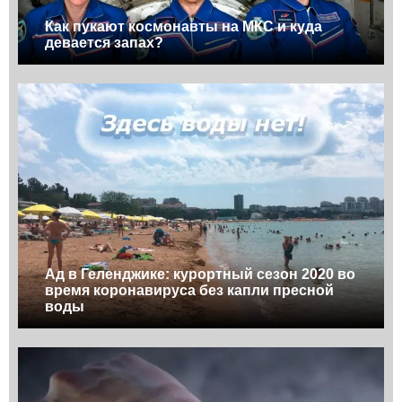
Как пукают космонавты на МКС и куда
девается запах?
Ад в Геленджике: курортный сезон 2020 во
время коронавируса без капли пресной
воды