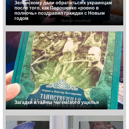
Зеленскому дали обратиться к украинцам
после того, как Порошенко «ровно в
полночь» поздравил граждан с Новым
годом
Загадки и тайны Чегемского ущелья