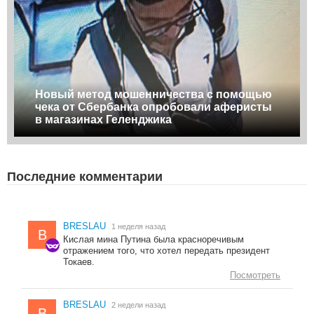
Новый метод мошенничества с помощью
чека от Сбербанка опробовали аферисты
в магазинах Геленджика
Последние комментарии
BRESLAU
1 неделя назад
B
Кислая мина Путина была красноречивым
отражением того, что хотел передать президент
Токаев.
Посмотреть
BRESLAU
2 недели назад
B