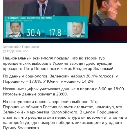
КУЛЬТУРА
НАУКА
СПОРТ
Зеленский и Порошенко
ШОУ-БИЗНЕС
@ Кадр: YouTube
Национальный экзит-полл показал, что во второй тур
президентских выборов в Украине выходят действующий
АВТО И МОТО
президент Петр Порошенко и комик Владимир Зеленский.
По данным социологов, Зеленский набрал 30,4% голосов, у
ЭГОИЗМ
Порошенко – 17,8%. У Юлии Тимошенко 14,2%.
Названные цифры учитывают данные в период с 8:00 до 18:00.
БЛОГ
Итоговые данные озвучат в 23:00.
На выступлении после завершения выборов Пётр
Порошенко обвинил Россию во вмешательстве, намекнул, что
Зеленский - марионетка Коломойского. В целом Порошенко
отметил, что результатами первого тура он доволен и готов идти
на второй тур, где намерен победить хихикающего и угодного
Путину Зеленского.