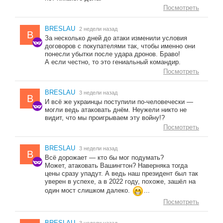
Посмотреть
BRESLAU
2 недели назад
B
За несколько дней до атаки изменили условия
договоров с покупателями так, чтобы именно они
понесли убытки после удара дронов. Браво!
А если честно, то это гениальный командир.
Посмотреть
BRESLAU
3 недели назад
B
И всё же украинцы поступили по-человечески —
могли ведь атаковать днём. Неужели никто не
видит, что мы проигрываем эту войну!?
Посмотреть
BRESLAU
3 недели назад
B
Всё дорожает — кто бы мог подумать?
Может, атаковать Вашингтон? Наверняка тогда
цены сразу упадут. А ведь наш президент был так
уверен в успехе, а в 2022 году, похоже, зашёл на
один мост слишком далеко.
...
Посмотреть
BRESLAU
3 недели назад