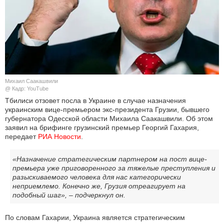
КУЛЬТУРА
НАУКА
СПОРТ
Михаил Саакашвили
ШОУ-БИЗНЕС
@ Кадр: YouTube
Тбилиси отзовет посла в Украине в случае назначения
украинским вице-премьером экс-президента Грузии, бывшего
АВТО И МОТО
губернатора Одесской области Михаила Саакашвили. Об этом
заявил на брифинге грузинский премьер Георгий Гахария,
ЭГОИЗМ
передает
РИА Новости
.
БЛОГ
«Назначение стратегическим партнером на пост вице-
премьера уже приговоренного за тяжелые преступления и
разыскиваемого человека для нас категорически
неприемлемо. Конечно же, Грузия отреагирует на
подобный шаг», – подчеркнул он.
По словам Гахарии, Украина является стратегическим