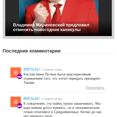
Владимир Жириновский предложил
отменить новогодние каникулы
Последние комментарии
BRESLAU
1 неделя назад
B
Кислая мина Путина была красноречивым
отражением того, что хотел передать президент
Токаев.
Посмотреть
BRESLAU
2 недели назад
B
К сожалению, эту войну нужно заканчивать. Мы
ещё можем долго воевать, но в экономическом
плане откатимся в Средневековье. Китаю до нас
нет никакого дела.