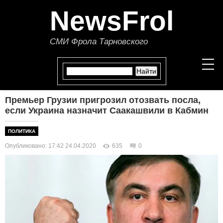
NewsFrol
СМИ Фрола Тарновского
Премьер Грузии пригрозил отозвать посла,
НОВОСТИ
если Украина назначит Саакашвили в Кабмин
СТАТЬИ
ПОЛИТИКА
Опубликовано: 17:42 24.04.2020
635
0
ПОЛИТИКА
ЭКОНОМИКА
В МИРЕ
ОБЩЕСТВО