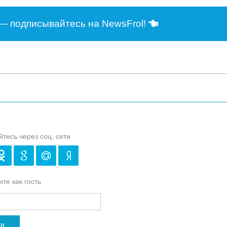
— подписывайтесь на NewsFrol!
йтесь через соц. сети
те как гость
ти