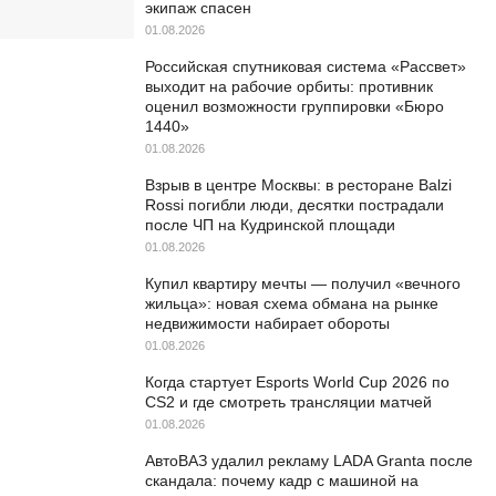
экипаж спасен
01.08.2026
Российская спутниковая система «Рассвет»
выходит на рабочие орбиты: противник
оценил возможности группировки «Бюро
1440»
01.08.2026
Взрыв в центре Москвы: в ресторане Balzi
Rossi погибли люди, десятки пострадали
после ЧП на Кудринской площади
01.08.2026
Купил квартиру мечты — получил «вечного
жильца»: новая схема обмана на рынке
недвижимости набирает обороты
01.08.2026
Когда стартует Esports World Cup 2026 по
CS2 и где смотреть трансляции матчей
01.08.2026
АвтоВАЗ удалил рекламу LADA Granta после
скандала: почему кадр с машиной на