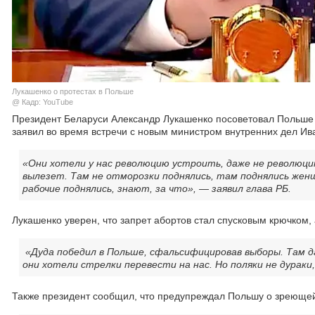
Лукашенко о протестах в Польше
@ Кадр: YouTube
Президент Беларуси Александр Лукашенко посоветовал Польше з
заявил во время встречи с новым министром внутренних дел И
«Они хотели у нас революцию устроить, даже не революцию
вылезет. Там не отморозки поднялись, там поднялись женщи
рабочие поднялись, знают, за что», — заявил глава РБ.
Лукашенко уверен, что запрет абортов стал спусковым крючком,
«Дуда победил в Польше, сфальсифицировав выборы. Там д
они хотели стрелки перевести на нас. Но поляки не дураки
Также президент сообщил, что предупреждал Польшу о зреюще