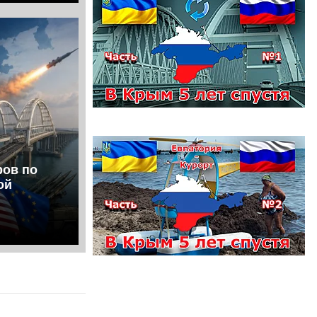
ров по
ой