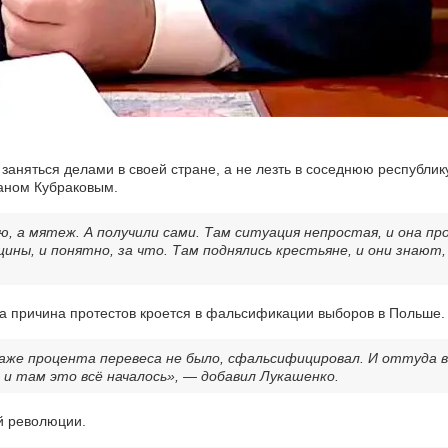
аняться делами в своей стране, а не лезть в соседнюю республику
ваном Кубраковым.
, а мятеж. А получили сами. Там ситуация непростая, и она пр
ны, и понятно, за что. Там поднялись крестьяне, и они знают,
 а причина протестов кроется в фальсификации выборов в Польше.
аже процента перевеса не было, сфальсифицировал. И оттуда вс
, и там это всё началось», — добавил Лукашенко.
й революции.