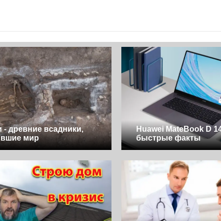
 - древние всадники,
Huawei MateBook D 14
ившие мир
быстрые факты