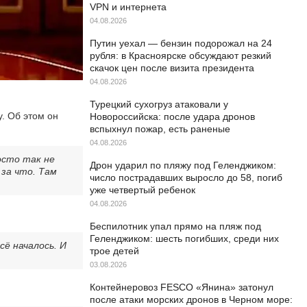
VPN и интернета
04.08.2026
Путин уехал — бензин подорожал на 24
рубля: в Красноярске обсуждают резкий
скачок цен после визита президента
04.08.2026
Турецкий сухогруз атаковали у
. Об этом он
Новороссийска: после удара дронов
вспыхнул пожар, есть раненые
04.08.2026
осто так не
Дрон ударил по пляжу под Геленджиком:
 за что. Там
число пострадавших выросло до 58, погиб
уже четвертый ребенок
04.08.2026
Беспилотник упал прямо на пляж под
Геленджиком: шесть погибших, среди них
ё началось. И
трое детей
03.08.2026
Контейнеровоз FESCO «Янина» затонул
после атаки морских дронов в Черном море: