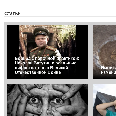
Статьи
Борьба с порочной практикой:
Николай Ватутин и реальные
цифры потерь в Великой
Ямники
Отечественной Войне
измен