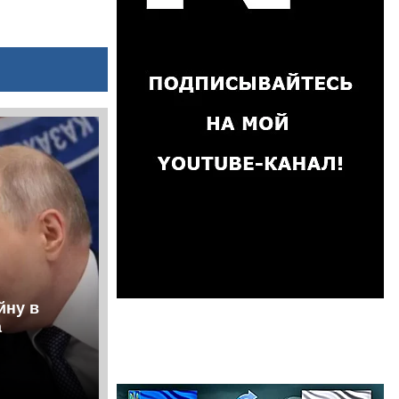
йну в
а