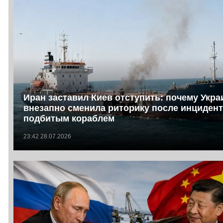
Иран заставил Киев отступить: почему Укра
внезапно сменила риторику после инцидент
подбитым кораблем
23:42 28.07.2026