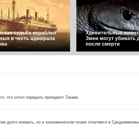
еская судьба кораблей
Удивительные живот
ных в честь адмирала
Змеи могут убивать 
ова
после смерти
о, что хотел передать президент Токаев.
ем долго воевать, но в экономическом плане откатимся в Средневековь