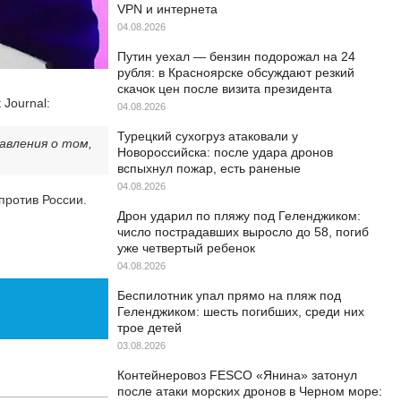
VPN и интернета
04.08.2026
Путин уехал — бензин подорожал на 24
рубля: в Красноярске обсуждают резкий
скачок цен после визита президента
Journal:
04.08.2026
Турецкий сухогруз атаковали у
авления о том,
Новороссийска: после удара дронов
вспыхнул пожар, есть раненые
04.08.2026
против России.
Дрон ударил по пляжу под Геленджиком:
число пострадавших выросло до 58, погиб
уже четвертый ребенок
04.08.2026
Беспилотник упал прямо на пляж под
Геленджиком: шесть погибших, среди них
трое детей
03.08.2026
Контейнеровоз FESCO «Янина» затонул
после атаки морских дронов в Черном море: