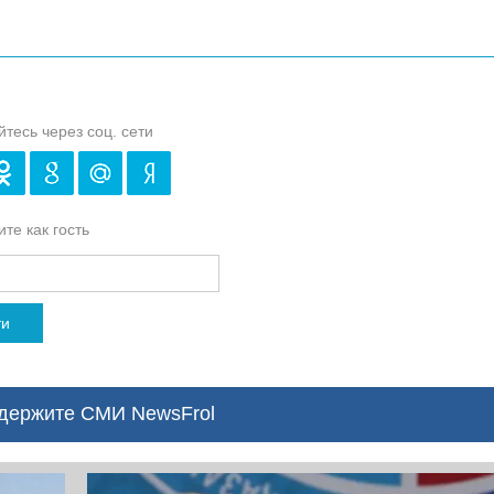
йтесь через соц. сети
те как гость
ти
ержите СМИ NewsFrol