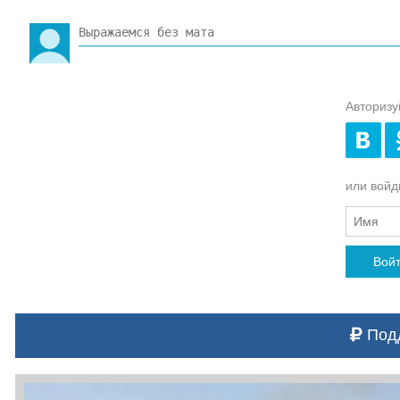
Авторизу
или войди
Вой
Подд