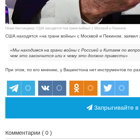
Генри Киссинджер: США находятся «на грани войны» с Москвой и Пекином
США находятся «на грани войны» с Москвой и Пекином, заявил э
«Мы находимся на грани войны с Россией и Китаем по вопр
чем это закончится или к чему это должно привести»
При этом, по его мнению, у Вашингтона нет инструментов по ра
Запрыгивайте в 
Комментарии (
0
)