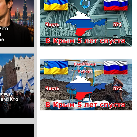
 что
м
ае
между
ем: Кто
а