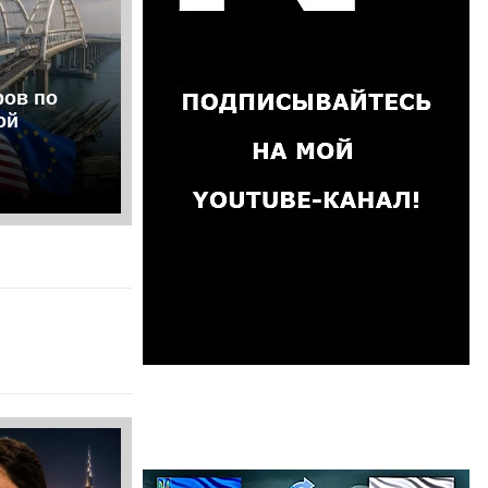
ров по
ой