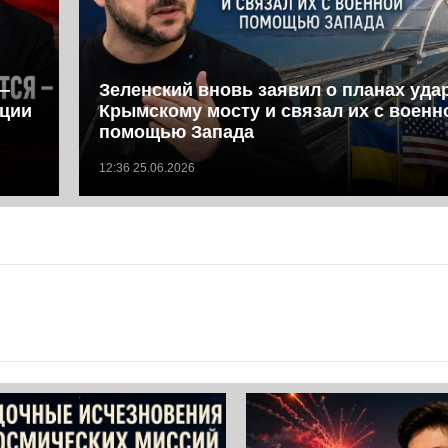
—
Зеленский вновь заявил о планах уда
иции
Крымскому мосту и связал их с военн
помощью Запада
12:36 25.06.2026