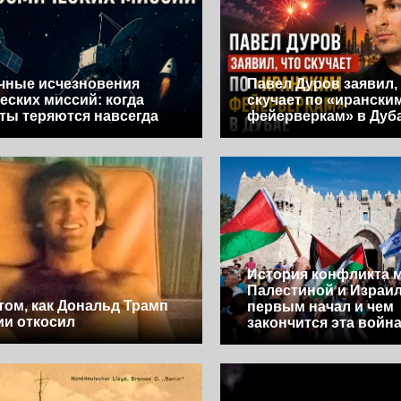
чные исчезновения
Павел Дуров заявил,
еских миссий: когда
скучает по «ирански
ты теряются навсегда
фейерверкам» в Дуб
История конфликта 
Палестиной и Израил
 том, как Дональд Трамп
первым начал и чем
ии откосил
закончится эта войн