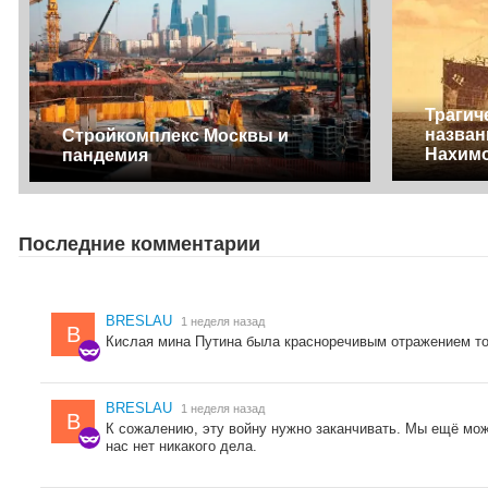
Трагич
назван
Стройкомплекс Москвы и
Нахим
пандемия
Последние комментарии
BRESLAU
1 неделя назад
B
Кислая мина Путина была красноречивым отражением тог
BRESLAU
1 неделя назад
B
К сожалению, эту войну нужно заканчивать. Мы ещё мож
нас нет никакого дела.