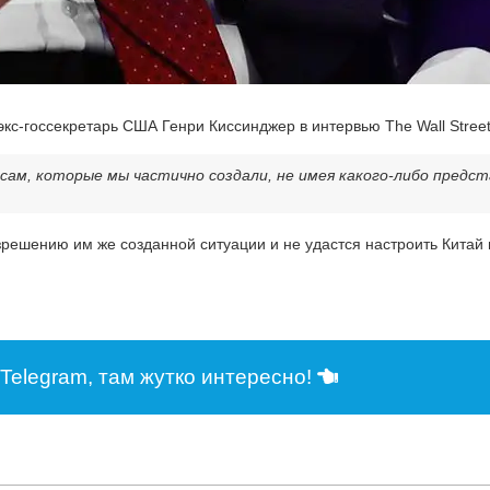
кс-госсекретарь США Генри Киссинджер в интервью The Wall Street 
осам, которые мы частично создали, не имея какого-либо предст
зрешению им же созданной ситуации и не удастся настроить Китай 
Telegram, там жутко интересно!