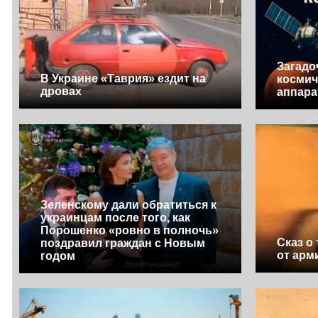
Загадо
В Украине «Таврия» ездит на
космич
дровах
аппара
Зеленскому дали обратиться к
украинцам после того, как
Порошенко «ровно в полночь»
Сказ о
поздравил граждан с Новым
от арм
годом