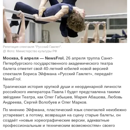
КУЛЬТУРА
НАУКА
СПОРТ
Репетиция спектакля "Русский Гамлет".
ШОУ-БИЗНЕС
@ Фото: Министерство культуры РФ
Москва, 6 апреля — NewsFrol.
26 апреля труппа Санкт-
Петербургского государственного академического театра
АВТО И МОТО
балета отметит свой 40-летний юбилей новой версией
спектакля Бориса Эйфмана «Русский Гамлет», передаёт
ЭГОИЗМ
NewsFrol.
Трагическая история хрупкой души и неординарной личности
БЛОГ
российского императора Павла I будет представлена такими
звёздами Театра, как Олег Габышев, Мария Абашова, Любовь
Андреева, Сергей Волобуев и Олег Марков.
По мнению Эйфмана, пластический язык спектаклей неизбежно
устаревает, а потому, возвращая на сцену старые балеты, он
создаёт «новые хореографические версии, адекватные
профессиональным и техническим возможностям» своего