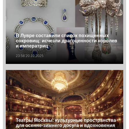
В Лувре составили список похищенных
сокровищ: исчезли драгоценности королев
и императриц
23:58 20.10.2025
Театры Москвы: культурные пространства
для осенне-зимнего досуга и вдохновения