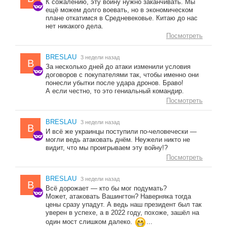
К сожалению, эту войну нужно заканчивать. Мы
ещё можем долго воевать, но в экономическом
плане откатимся в Средневековье. Китаю до нас
нет никакого дела.
Посмотреть
BRESLAU
3 недели назад
B
За несколько дней до атаки изменили условия
договоров с покупателями так, чтобы именно они
понесли убытки после удара дронов. Браво!
А если честно, то это гениальный командир.
Посмотреть
BRESLAU
3 недели назад
B
И всё же украинцы поступили по-человечески —
могли ведь атаковать днём. Неужели никто не
видит, что мы проигрываем эту войну!?
Посмотреть
BRESLAU
3 недели назад
B
Всё дорожает — кто бы мог подумать?
Может, атаковать Вашингтон? Наверняка тогда
цены сразу упадут. А ведь наш президент был так
уверен в успехе, а в 2022 году, похоже, зашёл на
один мост слишком далеко.
...