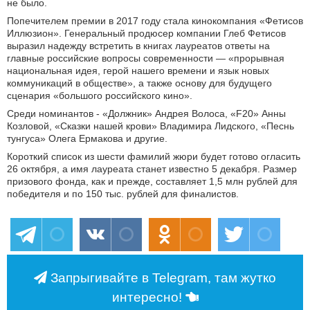
не было.
Попечителем премии в 2017 году стала кинокомпания «Фетисов
Иллюзион». Генеральный продюсер компании Глеб Фетисов
выразил надежду встретить в книгах лауреатов ответы на
главные российские вопросы современности — «прорывная
национальная идея, герой нашего времени и язык новых
коммуникаций в обществе», а также основу для будущего
сценария «большого российского кино».
Среди номинантов - «Должник» Андрея Волоса, «F20» Анны
Козловой, «Сказки нашей крови» Владимира Лидского, «Песнь
тунгуса» Олега Ермакова и другие.
Короткий список из шести фамилий жюри будет готово огласить
26 октября, а имя лауреата станет известно 5 декабря. Размер
призового фонда, как и прежде, составляет 1,5 млн рублей для
победителя и по 150 тыс. рублей для финалистов.
Запрыгивайте в Telegram, там жутко
интересно!