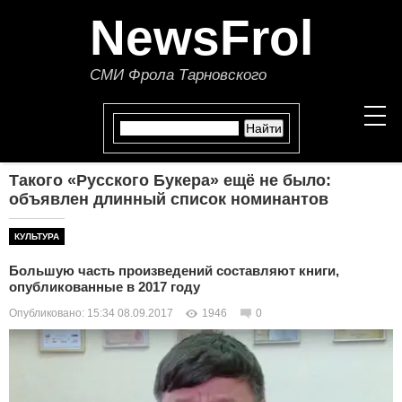
NewsFrol
СМИ Фрола Тарновского
Такого «Русского Букера» ещё не было:
НОВОСТИ
объявлен длинный список номинантов
СТАТЬИ
КУЛЬТУРА
Большую часть произведений составляют книги,
ПОЛИТИКА
опубликованные в 2017 году
Опубликовано: 15:34 08.09.2017
1946
0
ЭКОНОМИКА
В МИРЕ
ОБЩЕСТВО