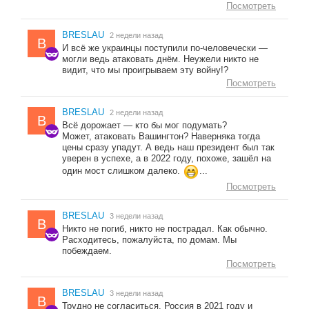
Посмотреть
BRESLAU
2 недели назад
B
И всё же украинцы поступили по-человечески —
могли ведь атаковать днём. Неужели никто не
видит, что мы проигрываем эту войну!?
Посмотреть
BRESLAU
2 недели назад
B
Всё дорожает — кто бы мог подумать?
Может, атаковать Вашингтон? Наверняка тогда
цены сразу упадут. А ведь наш президент был так
уверен в успехе, а в 2022 году, похоже, зашёл на
один мост слишком далеко.
...
Посмотреть
BRESLAU
3 недели назад
B
Никто не погиб, никто не пострадал. Как обычно.
Расходитесь, пожалуйста, по домам. Мы
побеждаем.
Посмотреть
BRESLAU
3 недели назад
B
Трудно не согласиться. Россия в 2021 году и