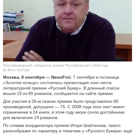
КУЛЬТУРА
НАУКА
СПОРТ
ШОУ-БИЗНЕС
Петр Алешковский, победитель премии "Русский Букер" в 2016 году.
АВТО И МОТО
@ Фото: YouTube
Москва, 8 сентября — NewsFrol.
7 сентября в гостинице
ЭГОИЗМ
«Золотое кольцо» состоялась презентация лонг-листа
литературной премии «Русский Букер». В длинный список
вошли 19 из 80 романов, сообщается на сайте премии.
БЛОГ
Для участия в 26-м сезоне премии было представлено 80
произведений, допущено — 75. С 2008 года лонг-лист имеет
ограничение в 24 книги, в этом году жюри сочло достойными
для включения 19 романов.
По словам координатора премии Игоря Шайтанова, такого
разнообразия по характеру и тематике у «Русского Букера» ещё