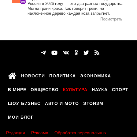
Россия в 2026 году — это два разных государства.
Мы на грани краха. Как говорят греки: на
наклонённое дерево каждая коза запрыгнет.
Посмотреть
НОВОСТИ
ПОЛИТИКА
ЭКОНОМИКА
В МИРЕ
ОБЩЕСТВО
КУЛЬТУРА
НАУКА
СПОРТ
ШОУ-БИЗНЕС
АВТО И МОТО
ЭГОИЗМ
МОЙ БЛОГ
Редакция
Реклама
Обработка персональных