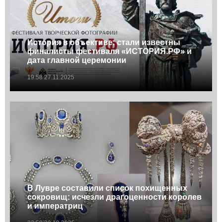
История в объективе: cтали известны
финалисты фестиваля «ИСТОРИЯ.РФ» и
дата главной церемонии
19:58 27.11.2025
В Лувре составили список похищенных
сокровищ: исчезли драгоценности королев
и императриц