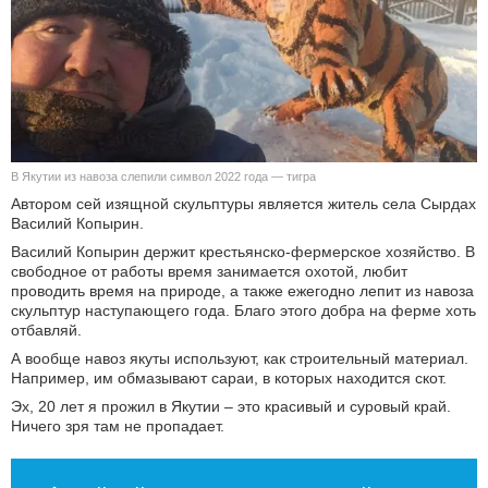
КУЛЬТУРА
НАУКА
СПОРТ
В Якутии из навоза слепили символ 2022 года — тигра
ШОУ-БИЗНЕС
Автором сей изящной скульптуры является житель села Сырдах
Василий Копырин.
АВТО И МОТО
Василий Копырин держит крестьянско-фермерское хозяйство. В
свободное от работы время занимается охотой, любит
ЭГОИЗМ
проводить время на природе, а также ежегодно лепит из навоза
скульптур наступающего года. Благо этого добра на ферме хоть
отбавляй.
БЛОГ
А вообще навоз якуты используют, как строительный материал.
Например, им обмазывают сараи, в которых находится скот.
Эх, 20 лет я прожил в Якутии – это красивый и суровый край.
Ничего зря там не пропадает.