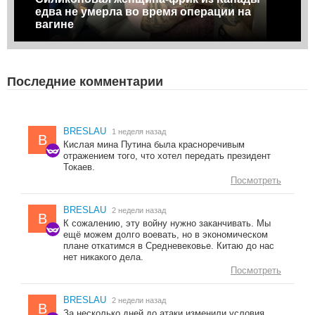
едва не умерла во время операции на
вагине
Последние комментарии
BRESLAU
1 неделя назад
B
Кислая мина Путина была красноречивым
отражением того, что хотел передать президент
Токаев.
Посмотреть
BRESLAU
2 недели назад
B
К сожалению, эту войну нужно заканчивать. Мы
ещё можем долго воевать, но в экономическом
плане откатимся в Средневековье. Китаю до нас
нет никакого дела.
Посмотреть
BRESLAU
2 недели назад
B
За несколько дней до атаки изменили условия