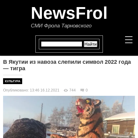
NewsFrol
СМИ Фрола Тарновского
В Якутии из навоза слепили символ 2022 года
НОВОСТИ
— тигра
СТАТЬИ
КУЛЬТУРА
Опубликовано: 13:46 16.12.2021
744
0
ПОЛИТИКА
ЭКОНОМИКА
В МИРЕ
ОБЩЕСТВО