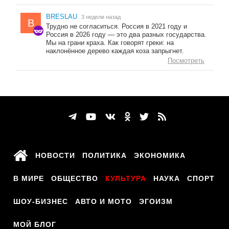
BRESLAU
3 недели назад
B
Трудно не согласиться. Россия в 2021 году и
Россия в 2026 году — это два разных государства.
Мы на грани краха. Как говорят греки: на
наклонённое дерево каждая коза запрыгнет.
Посмотреть
НОВОСТИ
ПОЛИТИКА
ЭКОНОМИКА
В МИРЕ
ОБЩЕСТВО
КУЛЬТУРА
НАУКА
СПОРТ
ШОУ-БИЗНЕС
АВТО И МОТО
ЭГОИЗМ
МОЙ БЛОГ