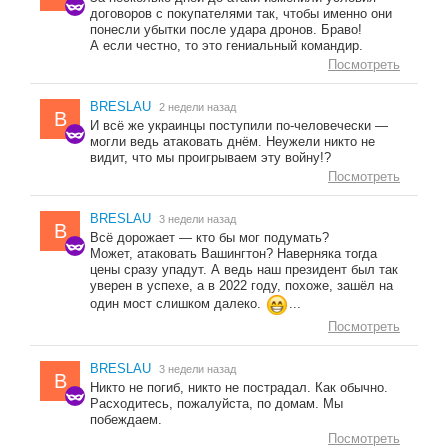
договоров с покупателями так, чтобы именно они
понесли убытки после удара дронов. Браво!
А если честно, то это гениальный командир.
Посмотреть
BRESLAU
2 недели назад
B
И всё же украинцы поступили по-человечески —
могли ведь атаковать днём. Неужели никто не
видит, что мы проигрываем эту войну!?
Посмотреть
BRESLAU
3 недели назад
B
Всё дорожает — кто бы мог подумать?
Может, атаковать Вашингтон? Наверняка тогда
цены сразу упадут. А ведь наш президент был так
уверен в успехе, а в 2022 году, похоже, зашёл на
один мост слишком далеко.
...
Посмотреть
BRESLAU
3 недели назад
B
Никто не погиб, никто не пострадал. Как обычно.
Расходитесь, пожалуйста, по домам. Мы
побеждаем.
Посмотреть