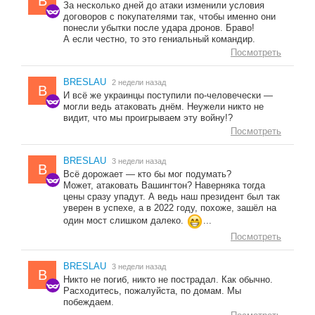
B
За несколько дней до атаки изменили условия
договоров с покупателями так, чтобы именно они
понесли убытки после удара дронов. Браво!
А если честно, то это гениальный командир.
Посмотреть
BRESLAU
2 недели назад
B
И всё же украинцы поступили по-человечески —
могли ведь атаковать днём. Неужели никто не
видит, что мы проигрываем эту войну!?
Посмотреть
BRESLAU
3 недели назад
B
Всё дорожает — кто бы мог подумать?
Может, атаковать Вашингтон? Наверняка тогда
цены сразу упадут. А ведь наш президент был так
уверен в успехе, а в 2022 году, похоже, зашёл на
один мост слишком далеко.
...
Посмотреть
BRESLAU
3 недели назад
B
Никто не погиб, никто не пострадал. Как обычно.
Расходитесь, пожалуйста, по домам. Мы
побеждаем.