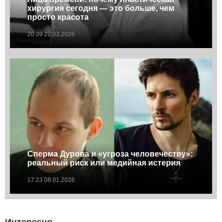
хирургия сегодня — это больше, чем
просто красота
20:39 22.03.2026
Сперма Дурова и «угроза человечеству»:
реальный риск или медийная истерия
17:23 08.01.2026
Интересно