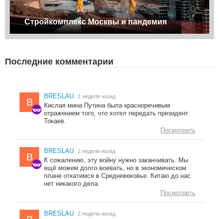
Стройкомплекс Москвы и пандемия
Последние комментарии
BRESLAU
1 неделя назад
B
Кислая мина Путина была красноречивым
отражением того, что хотел передать президент
Токаев.
Посмотреть
BRESLAU
2 недели назад
B
К сожалению, эту войну нужно заканчивать. Мы
ещё можем долго воевать, но в экономическом
плане откатимся в Средневековье. Китаю до нас
нет никакого дела.
Посмотреть
BRESLAU
2 недели назад