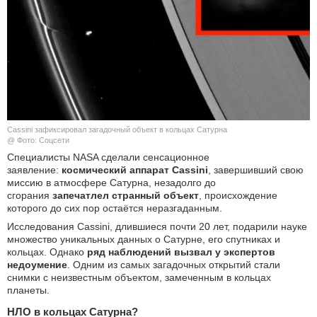
КУЛЬТУРА
НАУКА
СПОРТ
ШОУ-БИЗНЕС
Cassini зафиксировал загадочный объект в кольцах Сатурна
@ Фото: Соцсети
АВТО И МОТО
Специалисты NASA сделали сенсационное
заявление:
космический аппарат Cassini
, завершивший свою
миссию в атмосфере Сатурна, незадолго до
ЭГОИЗМ
сгорания
запечатлел странный объект
, происхождение
которого до сих пор остаётся неразгаданным.
БЛОГ
Исследования Cassini, длившиеся почти 20 лет, подарили науке
множество уникальных данных о Сатурне, его спутниках и
кольцах. Однако
ряд наблюдений вызвал у экспертов
недоумение
. Одним из самых загадочных открытий стали
снимки с неизвестным объектом, замеченным в кольцах
планеты.
НЛО в кольцах Сатурна?