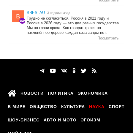
Посмотреть
BRESLAU
3 недели назад
B
Трудно не согласиться. Россия в 2021 году и
Россия в 2026 году — это два разных государства.
Мы на грани краха. Как говорят греки: на
наклонённое дерево каждая коза запрыгнет.
Посмотреть
НОВОСТИ
ПОЛИТИКА
ЭКОНОМИКА
В МИРЕ
ОБЩЕСТВО
КУЛЬТУРА
НАУКА
СПОРТ
ШОУ-БИЗНЕС
АВТО И МОТО
ЭГОИЗМ