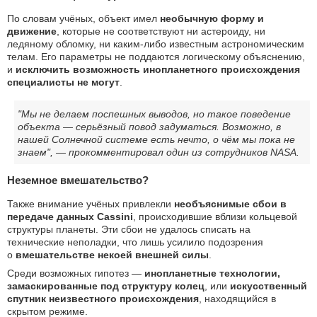
По словам учёных, объект имел
необычную форму и
движение
, которые не соответствуют ни астероиду, ни
ледяному обломку, ни каким-либо известным астрономическим
телам. Его параметры не поддаются логическому объяснению,
и
исключить возможность инопланетного происхождения
специалисты не могут
.
"Мы не делаем поспешных выводов, но такое поведение
объекта — серьёзный повод задуматься. Возможно, в
нашей Солнечной системе есть нечто, о чём мы пока не
знаем", — прокомментировал один из сотрудников NASA.
Неземное вмешательство?
Также внимание учёных привлекли
необъяснимые сбои в
передаче данных Cassini
, происходившие вблизи кольцевой
структуры планеты. Эти сбои не удалось списать на
технические неполадки, что лишь усилило подозрения
о
вмешательстве некоей внешней силы
.
Среди возможных гипотез —
инопланетные технологии,
замаскированные под структуру колец
, или
искусственный
спутник неизвестного происхождения
, находящийся в
скрытом режиме.