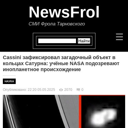
NewsFrol
СМИ Фрола Тарновского
Cassini зафиксировал загадочный объект в
НОВОСТИ
кольцах Сатурна: учёные NASA подозревают
инопланетное происхождение
СТАТЬИ
НАУКА
ПОЛИТИКА
Опубликовано: 22:20 05.05.2025
2070
0
ЭКОНОМИКА
В МИРЕ
ОБЩЕСТВО