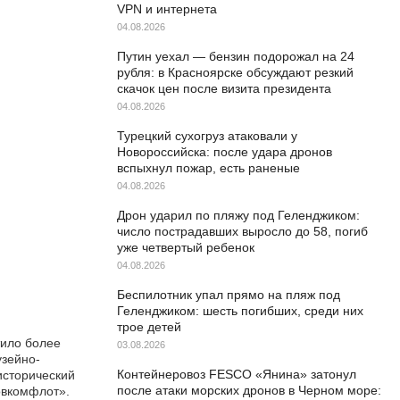
VPN и интернета
04.08.2026
Путин уехал — бензин подорожал на 24
рубля: в Красноярске обсуждают резкий
скачок цен после визита президента
04.08.2026
Турецкий сухогруз атаковали у
Новороссийска: после удара дронов
вспыхнул пожар, есть раненые
04.08.2026
Дрон ударил по пляжу под Геленджиком:
число пострадавших выросло до 58, погиб
уже четвертый ребенок
04.08.2026
Беспилотник упал прямо на пляж под
Геленджиком: шесть погибших, среди них
трое детей
тило более
03.08.2026
узейно-
Контейнеровоз FESCO «Янина» затонул
исторический
после атаки морских дронов в Черном море:
овкомфлот».