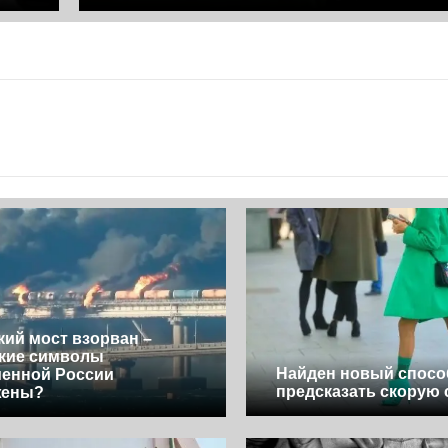
ий мост взорван –
кие символы
Найден новый спосо
енной России
предсказать скорую 
жены?