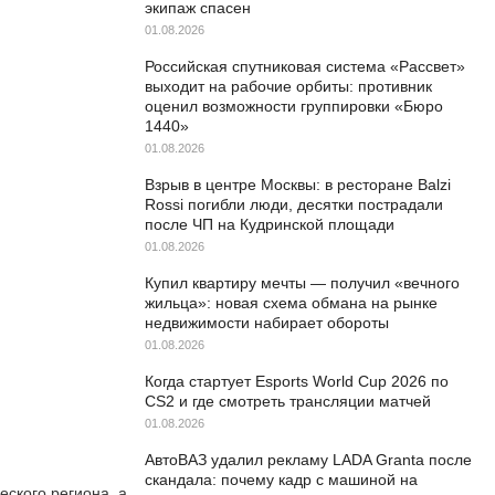
экипаж спасен
01.08.2026
Российская спутниковая система «Рассвет»
выходит на рабочие орбиты: противник
оценил возможности группировки «Бюро
1440»
01.08.2026
Взрыв в центре Москвы: в ресторане Balzi
Rossi погибли люди, десятки пострадали
после ЧП на Кудринской площади
01.08.2026
Купил квартиру мечты — получил «вечного
жильца»: новая схема обмана на рынке
недвижимости набирает обороты
01.08.2026
Когда стартует Esports World Cup 2026 по
CS2 и где смотреть трансляции матчей
01.08.2026
АвтоВАЗ удалил рекламу LADA Granta после
скандала: почему кадр с машиной на
ского региона, а