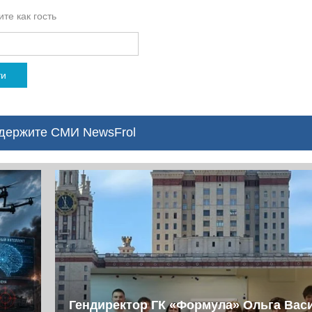
те как гость
ти
ержите СМИ NewsFrol
Гендиректор ГК «Формула» Ольга Вас