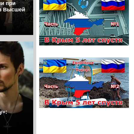
ии при
ов Высшей
у»: