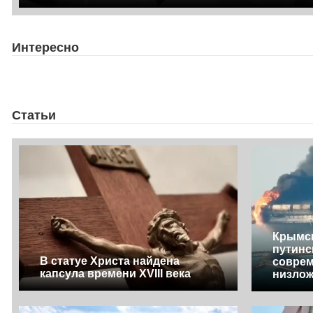
Интересно
Статьи
Крымск
путинс
В статуе Христа найдена
соврем
капсула времени XVIII века
низло