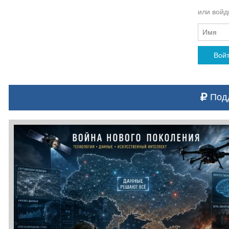
или войди
Вой
Подд