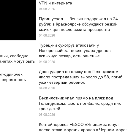
VPN и интернета
04.08.2026
Путин уехал — бензин подорожал на 24
рубля: в Красноярске обсуждают резкий
скачок цен после визита президента
04.08.2026
Турецкий сухогруз атаковали у
Новороссийска: после удара дронов
ники, свободно
вспыхнул пожар, есть раненые
анетах могут быть
04.08.2026
Дрон ударил по пляжу под Геленджиком:
т-одиночек,
число пострадавших выросло до 58, погиб
 вероятность
уже четвертый ребенок
04.08.2026
Беспилотник упал прямо на пляж под
Геленджиком: шесть погибших, среди них
трое детей
03.08.2026
Контейнеровоз FESCO «Янина» затонул
после атаки морских дронов в Черном море: