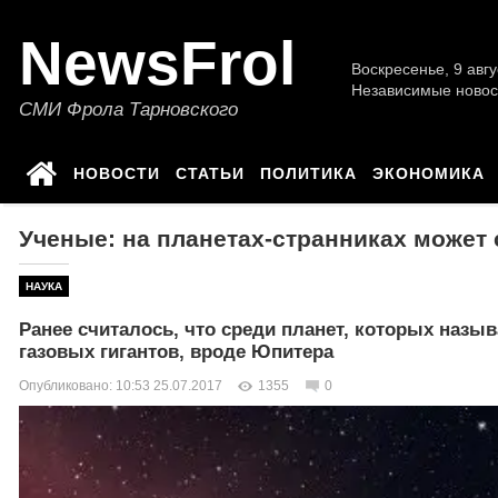
NewsFrol
Воскресенье, 9 авгу
Независимые новос
СМИ Фрола Тарновского
НОВОСТИ
СТАТЬИ
ПОЛИТИКА
ЭКОНОМИКА
Ученые: на планетах-странниках может
НАУКА
Ранее считалось, что среди планет, которых наз
газовых гигантов, вроде Юпитера
Опубликовано: 10:53 25.07.2017
1355
0