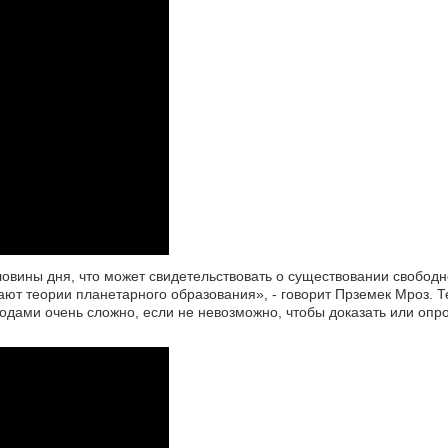
ловины дня, что может свидетельствовать о существовании свобо
ают теории планетарного образования», - говорит Прземек Мроз. Т
одами очень сложно, если не невозможно, чтобы доказать или опро