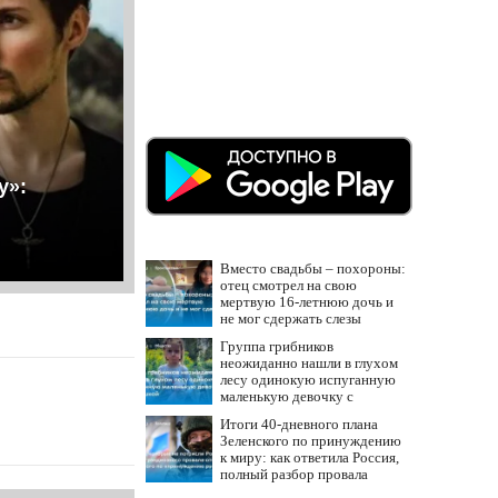
у»:
Вместо свадьбы – похороны:
отец смотрел на свою
мертвую 16-летнюю дочь и
не мог сдержать слезы
Группа грибников
неожиданно нашли в глухом
лесу одинокую испуганную
маленькую девочку с
игрушкой
Итоги 40-дневного плана
Зеленского по принуждению
к миру: как ответила Россия,
полный разбор провала
операции Украины от