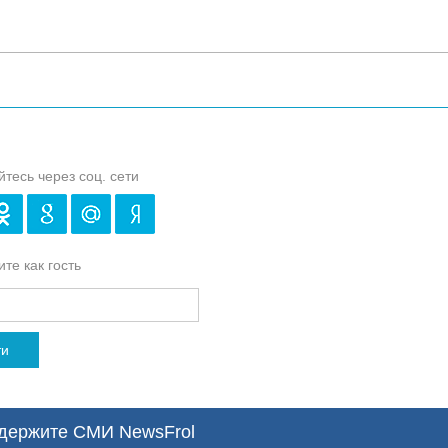
йтесь через соц. сети
те как гость
ти
ержите СМИ NewsFrol