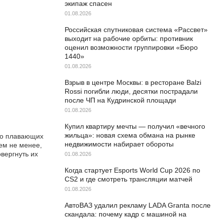
экипаж спасен
01.08.2026
Российская спутниковая система «Рассвет»
выходит на рабочие орбиты: противник
оценил возможности группировки «Бюро
1440»
01.08.2026
Взрыв в центре Москвы: в ресторане Balzi
Rossi погибли люди, десятки пострадали
после ЧП на Кудринской площади
01.08.2026
Купил квартиру мечты — получил «вечного
жильца»: новая схема обмана на рынке
дно плавающих
недвижимости набирает обороты
ем не менее,
вергнуть их
01.08.2026
Когда стартует Esports World Cup 2026 по
CS2 и где смотреть трансляции матчей
01.08.2026
АвтоВАЗ удалил рекламу LADA Granta после
скандала: почему кадр с машиной на