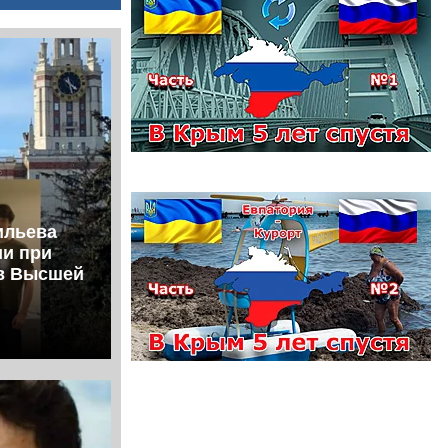
ильева
ии при
ов Высшей