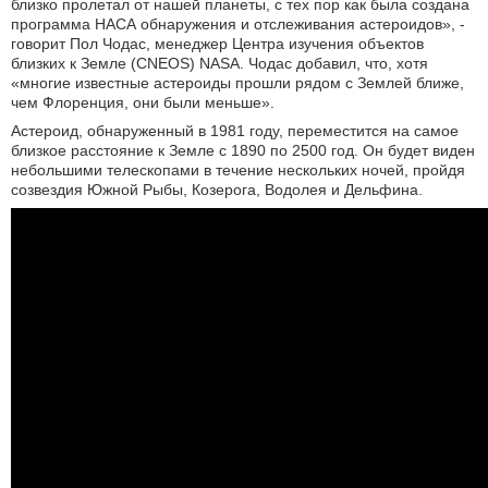
близко пролетал от нашей планеты, с тех пор как была создана
программа НАСА обнаружения и отслеживания астероидов», -
говорит Пол Чодас, менеджер Центра изучения объектов
близких к Земле (CNEOS) NASA. Чодас добавил, что, хотя
«многие известные астероиды прошли рядом с Землей ближе,
чем Флоренция, они были меньше».
Астероид, обнаруженный в 1981 году, переместится на самое
близкое расстояние к Земле с 1890 по 2500 год. Он будет виден
небольшими телескопами в течение нескольких ночей, пройдя
созвездия Южной Рыбы, Козерога, Водолея и Дельфина.