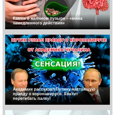
Камни в желчном пузыре – «мина
замедленного действия»
Академик рассказал Путину настоящую
правду о коронавирусе. Хватит
перегибать палку!