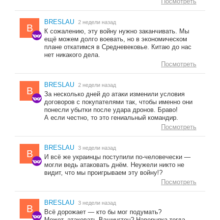
Посмотреть
BRESLAU
2 недели назад
B
К сожалению, эту войну нужно заканчивать. Мы
ещё можем долго воевать, но в экономическом
плане откатимся в Средневековье. Китаю до нас
нет никакого дела.
Посмотреть
BRESLAU
2 недели назад
B
За несколько дней до атаки изменили условия
договоров с покупателями так, чтобы именно они
понесли убытки после удара дронов. Браво!
А если честно, то это гениальный командир.
Посмотреть
BRESLAU
3 недели назад
B
И всё же украинцы поступили по-человечески —
могли ведь атаковать днём. Неужели никто не
видит, что мы проигрываем эту войну!?
Посмотреть
BRESLAU
3 недели назад
B
Всё дорожает — кто бы мог подумать?
Может, атаковать Вашингтон? Наверняка тогда