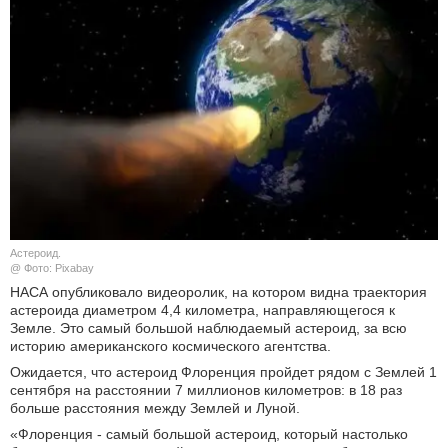
КУЛЬТУРА
НАУКА
СПОРТ
ШОУ-БИЗНЕС
АВТО И МОТО
Астероид.
ЭГОИЗМ
@ Фото: Pixabay
НАСА опубликовало видеоролик, на котором видна траектория
астероида диаметром 4,4 километра, направляющегося к
БЛОГ
Земле. Это самый большой наблюдаемый астероид, за всю
историю американского космического агентства.
Ожидается, что астероид Флоренция пройдет рядом с Землей 1
сентября на расстоянии 7 миллионов километров: в 18 раз
больше расстояния между Землей и Луной.
«Флоренция - самый большой астероид, который настолько