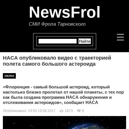
NewsFrol
СМИ Фрола Тарновского
НАСА опубликовало видео с траекторией
НОВОСТИ
полета самого большого астероида
СТАТЬИ
НАУКА
«Флоренция - самый большой астероид, который
ПОЛИТИКА
настолько близко пролетал от нашей планеты, с тех пор
как была создана программа НАСА обнаружения и
ЭКОНОМИКА
отслеживания астероидов», сообщает НАСА
Опубликовано: 19:00 19.08.2017
1673
0
В МИРЕ
ОБЩЕСТВО