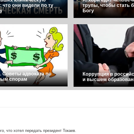
: что они видели по ту
трупы, чтобы стать б
у
Богу
. Советы адвоката по
Коррупция в российс
ным спорам
и высшем образован
о, что хотел передать президент Токаев.