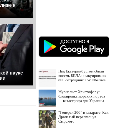
лиже к
Над Екатеринбургом сбили
кой науке
восемь БПЛА: эвакуированы
ии
800 сотрудников Wildberries
Журналист Христофору:
блокировка морских портов
— катастрофа для Украины
“Генерал 200” в квадрате. Как
Драпатый переплюнул
Сырского