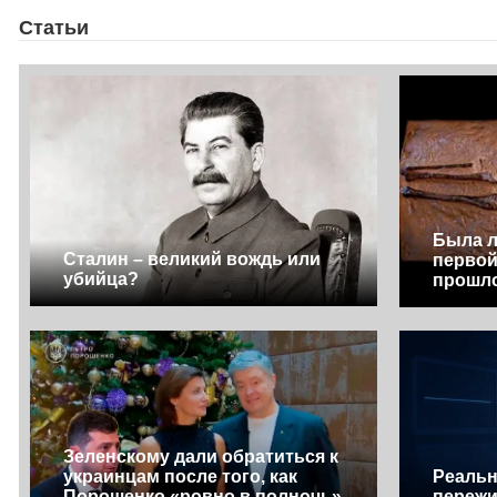
Статьи
Была л
Сталин – великий вождь или
первой
убийца?
прошл
Зеленскому дали обратиться к
украинцам после того, как
Реальн
Порошенко «ровно в полночь»
пережи