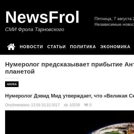
NewsFrol
Пятница, 7 августа 2
Независимые новос
СМИ Фрола Тарновского
НОВОСТИ
СТАТЬИ
ПОЛИТИКА
ЭКОНОМИКА
Нумеролог предсказывает прибытие Ант
планетой
НАУКА
Нумеролог Дэвид Мид утверждает, что «Великая Ск
Опубликовано: 13:59 10.10.2017
10039
0