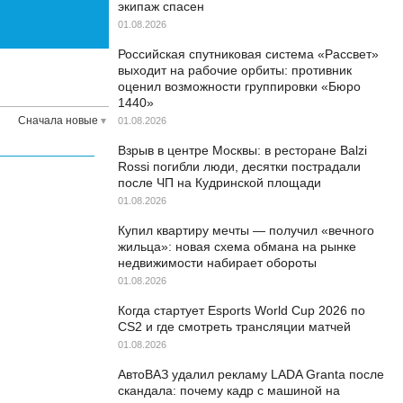
экипаж спасен
01.08.2026
Российская спутниковая система «Рассвет»
выходит на рабочие орбиты: противник
оценил возможности группировки «Бюро
1440»
Сначала новые
01.08.2026
Взрыв в центре Москвы: в ресторане Balzi
Rossi погибли люди, десятки пострадали
после ЧП на Кудринской площади
01.08.2026
Купил квартиру мечты — получил «вечного
жильца»: новая схема обмана на рынке
недвижимости набирает обороты
01.08.2026
Когда стартует Esports World Cup 2026 по
CS2 и где смотреть трансляции матчей
01.08.2026
АвтоВАЗ удалил рекламу LADA Granta после
скандала: почему кадр с машиной на