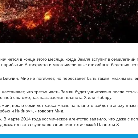
начнется в конце этого месяца, когда Земля вступит в семилетний 
ет прибытие Антихриста и многочисленные стихийные бедствия, ко
м Библии. Мир не погибнет, но перестанет быть таким, «каким мы е
 настаивает, что третья часть Земли будет уничтожена после столк
чной системе, так называемая планета Х или Нибиру.
мии, после семи лет хаоса жизнь на планете войдет в эпоху «тыся
рбью и Нибиру», - говорит Мид.
. В марте 2014 года космическое агентство заявило, что даже с и
 доказательства существования гипотетической Планеты X.