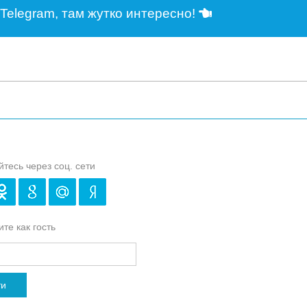
Telegram, там жутко интересно!
йтесь через соц. сети
те как гость
ти