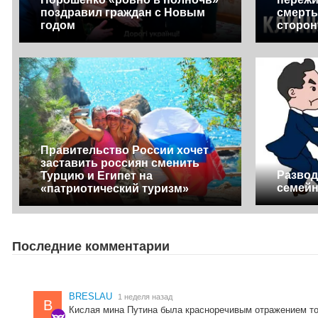
поздравил граждан с Новым
смерть
годом
сторон
Правительство России хочет
заставить россиян сменить
Развод
Турцию и Египет на
семей
«патриотический туризм»
Последние комментарии
BRESLAU
1 неделя назад
B
Кислая мина Путина была красноречивым отражением тог