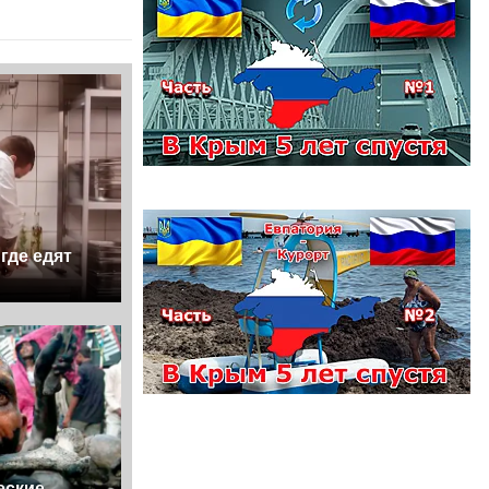
где едят
еские