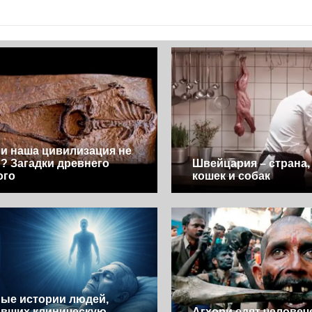
и наша цивилизация не
? Загадки древнего
Швейцария – страна, 
ого
кошек и собак
ые истории людей,
вших клиническую
Агхори едят человеч