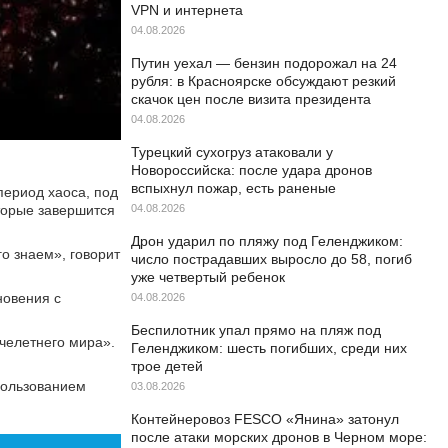
VPN и интернета
04.08.2026
Путин уехал — бензин подорожал на 24
рубля: в Красноярске обсуждают резкий
скачок цен после визита президента
04.08.2026
Турецкий сухогруз атаковали у
Новороссийска: после удара дронов
вспыхнул пожар, есть раненые
период хаоса, под
торые завершится
04.08.2026
Дрон ударил по пляжу под Геленджиком:
го знаем», говорит
число пострадавших выросло до 58, погиб
уже четвертый ребенок
новения с
04.08.2026
Беспилотник упал прямо на пляж под
челетнего мира».
Геленджиком: шесть погибших, среди них
трое детей
спользованием
03.08.2026
Контейнеровоз FESCO «Янина» затонул
после атаки морских дронов в Черном море: