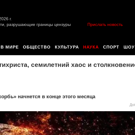
026 г.
ти, разрушающие границы цензуры
Прислать новость
В МИРЕ
ОБЩЕСТВО
КУЛЬТУРА
НАУКА
СПОРТ
ШОУ
ихриста, семилетний хаос и столкновени
орбь» начнется в конце этого месяца
До