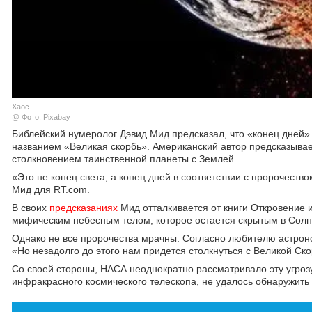
Хаос.
@ Фото: Pixabay
Библейский нумеролог Дэвид Мид предсказал, что «конец дней» 
названием «Великая скорбь». Американский автор предсказыва
столкновением таинственной планеты с Землей.
«Это не конец света, а конец дней в соответствии с пророчество
Мид для RT.com.
В своих
предсказаниях
Мид отталкивается от книги Откровение и
мифическим небесным телом, которое остается скрытым в Солне
Однако не все пророчества мрачны. Согласно любителю астроно
«Но незадолго до этого нам придется столкнуться с Великой Ско
Со своей стороны, НАСА неоднократно рассматривало эту угрозу
инфракрасного космического телескопа, не удалось обнаружить