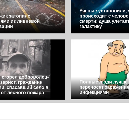
Ученые установили, 
жик затопило
происходит с челове
ями из ливневой
смерти: душа улетае
зации
галактику
 сгорел доброволец-
Полные люди лучше
зерист, гражданин
переносят заражени
и, спасавший село в
инфекциями
 от лесного пожара