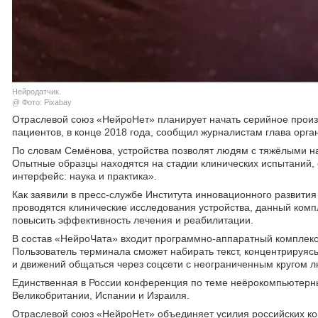
Нейродатчик.
@ Фото: Pixabay
Отраслевой союз «НейроНет» планирует начать серийное произ
пациентов, в конце 2018 года, сообщил журналистам глава орг
По словам Семёнова, устройства позволят людям с тяжёлыми н
Опытные образцы находятся на стадии клинических испытаний
интерфейс: наука и практика».
Как заявили в пресс-службе Института инновационного развития
проводятся клинические исследования устройства, данный компл
повысить эффективность лечения и реабилитации.
В состав «НейроЧата» входит программно-аппаратный комплек
Пользователь терминала сможет набирать текст, концентрируясь
и движений общаться через соцсети с неограниченным кругом л
Единственная в России конференция по теме неёрокомпьютерны
Великобритании, Испании и Израиля.
Отраслевой союз «НейроНет» объединяет усилия российских ко