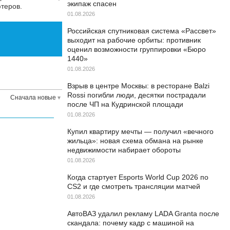
экипаж спасен
теров.
01.08.2026
Российская спутниковая система «Рассвет»
выходит на рабочие орбиты: противник
оценил возможности группировки «Бюро
1440»
01.08.2026
Взрыв в центре Москвы: в ресторане Balzi
Rossi погибли люди, десятки пострадали
Сначала новые
после ЧП на Кудринской площади
01.08.2026
Купил квартиру мечты — получил «вечного
жильца»: новая схема обмана на рынке
недвижимости набирает обороты
01.08.2026
Когда стартует Esports World Cup 2026 по
CS2 и где смотреть трансляции матчей
01.08.2026
АвтоВАЗ удалил рекламу LADA Granta после
скандала: почему кадр с машиной на