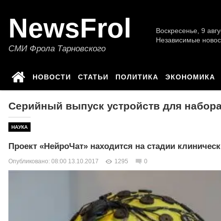
NewsFrol
Воскресенье, 9 авгу
Независимые новос
СМИ Фрола Тарновского
НОВОСТИ
СТАТЬИ
ПОЛИТИКА
ЭКОНОМИКА
Серийный выпуск устройств для набора 
НАУКА
Проект «НейроЧат» находится на стадии клиничес
Опубликовано: 08:00 13.10.2017
1295
0