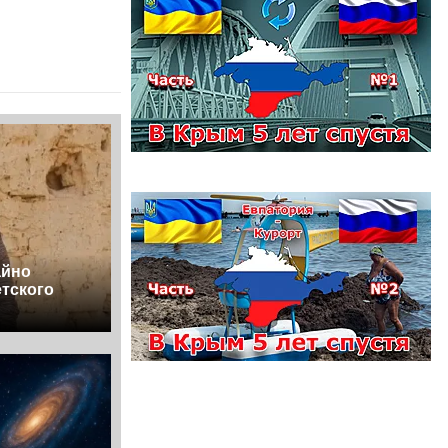
айно
тского