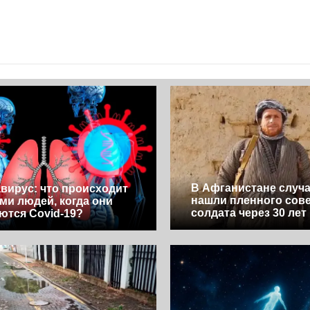
В Афганистане случ
вирус: что происходит
нашли пленного сове
ими людей, когда они
солдата через 30 лет
ются Covid-19?