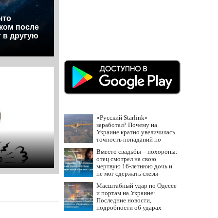
что
ком после
т в другую
«Русский Starlink»
заработал? Почему на
Украине кратно увеличилась
точность попаданий по
я
объектам ВСУ
Вместо свадьбы – похороны:
отец смотрел на свою
мертвую 16-летнюю дочь и
не мог сдержать слезы
Масштабный удар по Одессе
и портам на Украине:
Последние новости,
подробности об ударах
России 9 августа 2026 года