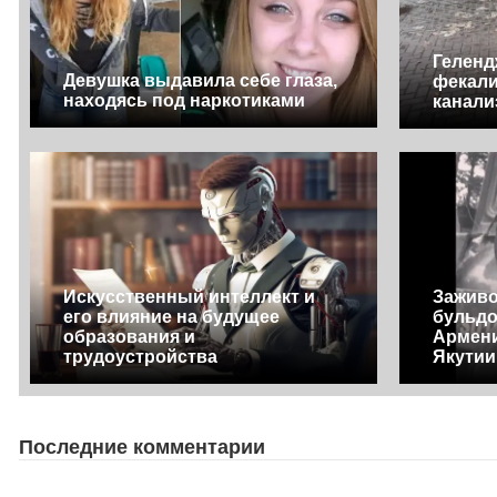
Геленд
Девушка выдавила себе глаза,
фекали
находясь под наркотиками
канали
Искусственный интеллект и
Заживо
его влияние на будущее
бульдо
образования и
Армени
трудоустройства
Якутии
Последние комментарии