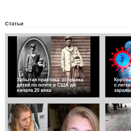
Статьи
Забытая практика: отправка
Корона
детей по почте в США до
с легк
начала 20 века
заража