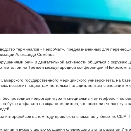
водство терминалов «НейроЧат», предназначенных для перенесши
анизации Александр Семёнов.
арушениями речи и двигательной активности общаться с окружаю
, отметил он на Третьей международной конференции «Нейрокомп
 Самарского государственного медицинского университета, на базе
екс позволит пациентам не только наладить контакт с внешним ми
с, беспроводная нейрогарнитура и специальный интерфейс «челов
 на букве алфавита на экране монитора, что позволит человеку с
юдей.
х интерфейсов в этом году привлекла внимание учёных их США, 
мпаний и вузов с целью создания следующего этапа развития Инте