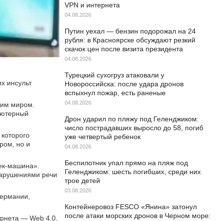
VPN и интернета
04.08.2026
Путин уехал — бензин подорожал на 24
рубля: в Красноярске обсуждают резкий
скачок цен после визита президента
04.08.2026
Турецкий сухогруз атаковали у
х инсульт
Новороссийска: после удара дронов
вспыхнул пожар, есть раненые
04.08.2026
щим миром.
ьютерный
Дрон ударил по пляжу под Геленджиком:
число пострадавших выросло до 58, погиб
 которого
уже четвертый ребенок
ром, но и
04.08.2026
Беспилотник упал прямо на пляж под
ек-машина».
Геленджиком: шесть погибших, среди них
 нарушениями речи
трое детей
03.08.2026
Германии,
Контейнеровоз FESCO «Янина» затонул
после атаки морских дронов в Черном море:
рнета — Web 4.0,