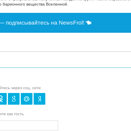
го барионного вещества Вселенной.
— подписывайтесь на NewsFrol!
йтесь через соц. сети
те как гость