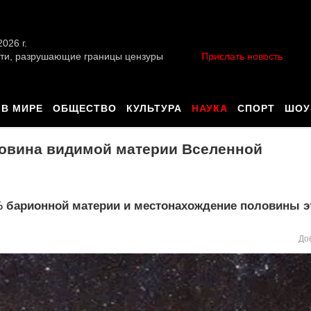
026 г.
ти, разрушающие границы цензуры
Прислать новость
В МИРЕ
ОБЩЕСТВО
КУЛЬТУРА
НАУКА
СПОРТ
ШОУ
ловина видимой материи Вселенной
% барионной материи и местонахождение половины э
До