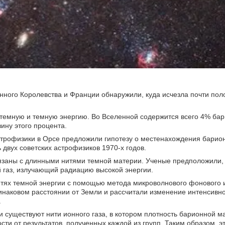
енного Королевства и Франции обнаружили, куда исчезла почти по
 темную и темную энергию. Во Вселенной содержится всего 4% ба
ину этого процента.
строфизики в Орсе предложили гипотезу о местенахождения барио
 двух советских астрофизиков 1970-х годов.
вязаны с длинными нитями темной материи. Ученые предположили, 
й газ, излучающий радиацию высокой энергии.
тях темной энергии с помощью метода микроволнового фонового 
наковом расстоянии от Земли и рассчитали изменение интенсивно
.
 существуют нити ионного газа, в котором плотность барионной ма
ти от результатов, полученных каждой из групп. Таким образом, э