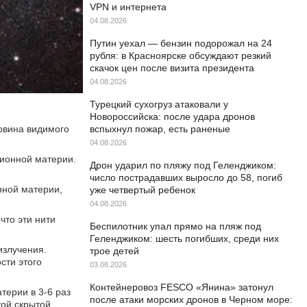
VPN и интернета
04.08.2026
Путин уехал — бензин подорожал на 24
рубля: в Красноярске обсуждают резкий
скачок цен после визита президента
04.08.2026
Турецкий сухогруз атаковали у
Новороссийска: после удара дронов
ловина видимого
вспыхнул пожар, есть раненые
04.08.2026
рионной материи.
Дрон ударил по пляжу под Геленджиком:
число пострадавших выросло до 58, погиб
нной материи,
уже четвертый ребенок
04.08.2026
что эти нити
Беспилотник упал прямо на пляж под
Геленджиком: шесть погибших, среди них
излучения.
трое детей
сти этого
03.08.2026
Контейнеровоз FESCO «Янина» затонул
терии в 3-6 раз
после атаки морских дронов в Черном море:
той скрытой