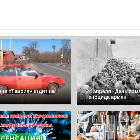
ине «Таврия» ездит на
24 апреля - День пам
х
геноцида армян