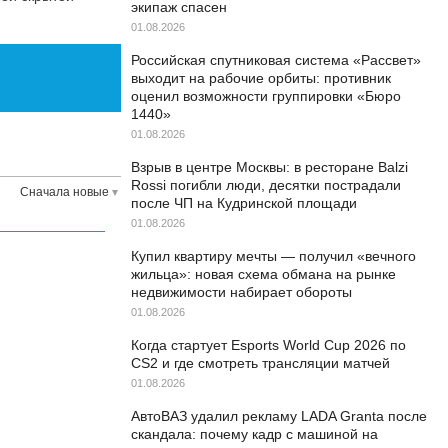
экипаж спасен
01.08.2026
Российская спутниковая система «Рассвет»
выходит на рабочие орбиты: противник
оценил возможности группировки «Бюро
1440»
01.08.2026
Взрыв в центре Москвы: в ресторане Balzi
Rossi погибли люди, десятки пострадали
Сначала новые
после ЧП на Кудринской площади
01.08.2026
Купил квартиру мечты — получил «вечного
жильца»: новая схема обмана на рынке
недвижимости набирает обороты
01.08.2026
Когда стартует Esports World Cup 2026 по
CS2 и где смотреть трансляции матчей
01.08.2026
АвтоВАЗ удалил рекламу LADA Granta после
скандала: почему кадр с машиной на