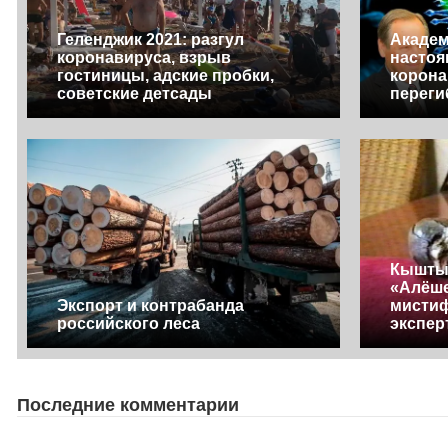
Геленджик 2021: разгул
Академ
коронавируса, взрыв
настоя
гостиницы, адские пробки,
корона
советские детсады
переги
Кышты
«Алёше
Экспорт и контрабанда
мистиф
российского леса
экспер
Последние комментарии