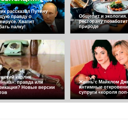
ик рассказал Путину
Общепит и экология.
щую правду о
ресторану позаботит
вирусе. Хватит
природе
бать палку!
мский карлик
Жизнь с Майклом Дж
нька»: правда или
интимные откровени
икация? Новые версии
супруги «короля поп
тов