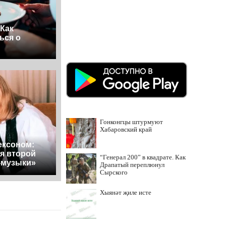
 Как
ься о
Гонконгцы штурмуют
Хабаровский край
ексоном:
я второй
“Генерал 200” в квадрате. Как
-музыки»
Драпатый переплюнул
Сырского
Хыянәт җиле исте