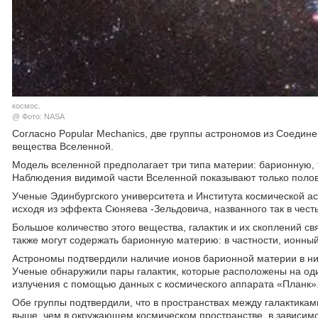
космос.
@ Фото: NASA
Согласно Popular Mechanics, две группы астрономов из Соедин
вещества Вселенной.
Модель вселенной предполагает три типа материи: барионную,
Наблюдения видимой части Вселенной показывают только полов
Ученые Эдинбургского университета и Института космической а
исходя из эффекта Сюняева -Зельдовича, названного так в честь
Большое количество этого вещества, галактик и их скоплений с
также могут содержать барионную материю: в частности, ионны
Астрономы подтвердили наличие ионов барионной материи в ни
Ученые обнаружили пары галактик, которые расположены на оди
излучения с помощью данных с космического аппарата «Планк»
Обе группы подтвердили, что в пространствах между галактиками
выше, чем в окружающем космическом пространстве, в зависимос