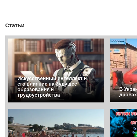
Статьи
Искусственный интеллект и
его влияние на будущее
В Укра
образования и
дрова
трудоустройства