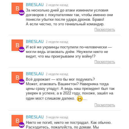
BRESLAU
2 недели назад
B
За несколько дней до атаки изменили условия
договоров с покупателями так, чтобы именно они
понесли убытки после удара дронов. Браво!
А если честно, то это гениальный командир.
Посмотреть
BRESLAU
2 недели назад
B
И всё же украинцы поступили по-человечески —
могли ведь атаковать днём. Неужели никто не
видит, что мы проигрываем эту войну!?
Посмотреть
BRESLAU
2 недели назад
B
Всё дорожает — кто бы мог подумать?
Может, атаковать Вашингтон? Наверняка тогда
цены сразу упадут. А ведь наш президент был так
уверен в успехе, а в 2022 году, похоже, зашёл на
один мост слишком далеко.
...
Посмотреть
BRESLAU
3 недели назад
B
Никто не погиб, никто не пострадал. Как обычно.
Расходитесь, пожалуйста, по домам. Мы