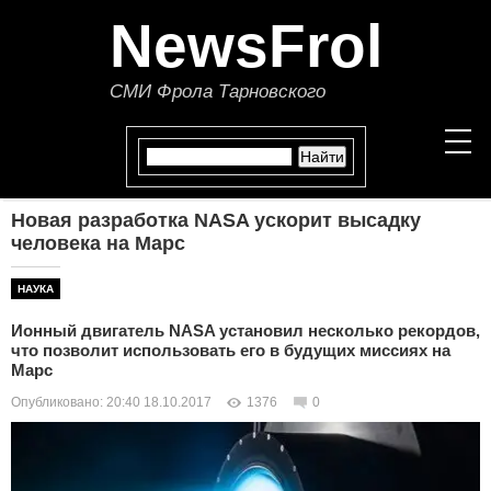
NewsFrol
СМИ Фрола Тарновского
Новая разработка NASA ускорит высадку
НОВОСТИ
человека на Марс
СТАТЬИ
НАУКА
Ионный двигатель NASA установил несколько рекордов,
ПОЛИТИКА
что позволит использовать его в будущих миссиях на
Марс
ЭКОНОМИКА
Опубликовано: 20:40 18.10.2017
1376
0
В МИРЕ
ОБЩЕСТВО