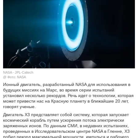
КУЛЬТУРА
НАУКА
СПОРТ
ШОУ-БИЗНЕС
АВТО И МОТО
NASA - JPL-Caltech
@ Фото: NASA
ЭГОИЗМ
Ионный двигатель, разработанный NASA для использования в
будущих миссиях на Марс, во время серии испытаний
установил несколько рекордов. Речь идет о технологии, которая
БЛОГ
может привести нас на Красную планету в ближайшие 20 лет,
говорят ученые.
Двигатель X3 представляет собой систему, которая запускает
космический корабль путем ускорения потока электрически
заряженных ионов. По данным СМИ, в недавних испытаниях,
проведенных в Исследовательском центре NASA в Гленне, X3
побил рекорд максимальной мощности, импульса и рабочего