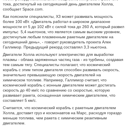
тока, достигнутый на сегодняшний день двигателем Холла,
сообщает Space.com.
Как пояснили специалисты, X3 может развивать мощность
более 100 кВт. «Двигатель работал в широком диапазоне
мощности от 5 до 102 кВт с силой тока до 260 А, который развил
импульс 5,4 ньютонов, что является самым высоким уровнем,
достигнутым любым плазменным ракетным двигателем на
сегодняшний день», - говорит руководитель проекта Алек
Галлимор. Предыдущий рекорд составлял 3,3 ньютона.
Двигатели Холла используют электричество для выработки
плазмы - облака заряженных частиц газа - из турбины, создавая
тем самым тягу. Специалисты полагают, что космический
корабль с этим типом двигателя способен развивать скорость,
значительно превышающую скорость двигателей на
химическом топливе. Например, Галлимор считает, что
космический корабль с ионным двигателем может достигать
скорость до 40 км/с по сравнению со скоростью, которую
развивает ракета, оснащенная химическим двигателем, что
составляет 5 км/с.
Считается, что космический корабль с ракетным двигателем
Холла, доставит груз и космонавтов на Марс, расходуя гораздо
меньше топлива, чем ракета с химическим реактивным
двигателем.