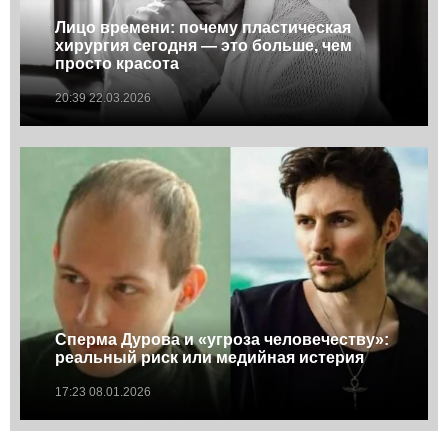
Лицо времени: почему пластическая
хирургия сегодня — это больше, чем
просто красота
20:39 22.03.2026
Сперма Дурова и «угроза человечеству»:
реальный риск или медийная истерия
17:23 08.01.2026