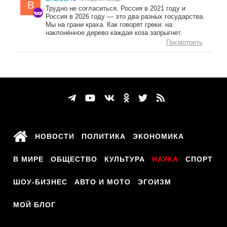
B
Трудно не согласиться. Россия в 2021 году и
Россия в 2026 году — это два разных государства.
Мы на грани краха. Как говорят греки: на
наклонённое дерево каждая коза запрыгнет.
Посмотреть
НОВОСТИ
ПОЛИТИКА
ЭКОНОМИКА
В МИРЕ
ОБЩЕСТВО
КУЛЬТУРА
НАУКА
СПОРТ
ШОУ-БИЗНЕС
АВТО И МОТО
ЭГОИЗМ
МОЙ БЛОГ