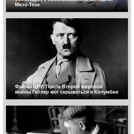
Micro-Tese
Файлы ЦРУ: После Второй мировой
войны Гитлер мог скрываться в Колумбии