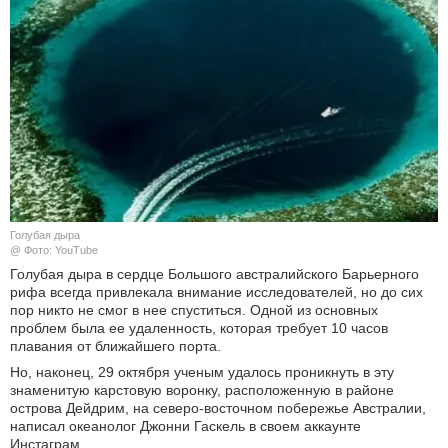
КУЛЬТУРА
НАУКА
СПОРТ
ШОУ-БИЗНЕС
АВТО И МОТО
Голубая дыра
@ Фото: YouTube
ЭГОИЗМ
Голубая дыра в сердце Большого австралийского Барьерного
рифа всегда привлекала внимание исследователей, но до сих
пор никто не смог в нее спуститься. Одной из основных
БЛОГ
проблем была ее удаленность, которая требует 10 часов
плавания от ближайшего порта.
Но, наконец, 29 октября ученым удалось проникнуть в эту
знаменитую карстовую воронку, расположенную в районе
острова Дейдрим, на северо-восточном побережье Австралии,
написал океанолог Джонни Гаскель в своем аккаунте
Инстаграм.