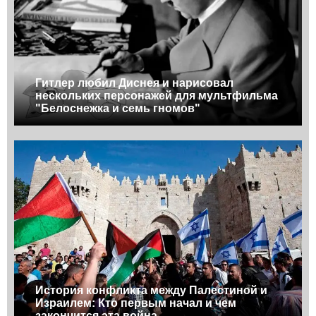
Гитлер любил Диснея и нарисовал
нескольких персонажей для мультфильма
"Белоснежка и семь гномов"
История конфликта между Палестиной и
Израилем: Кто первым начал и чем
закончится эта война