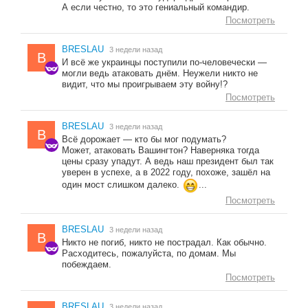
А если честно, то это гениальный командир.
Посмотреть
BRESLAU
3 недели назад
B
И всё же украинцы поступили по-человечески —
могли ведь атаковать днём. Неужели никто не
видит, что мы проигрываем эту войну!?
Посмотреть
BRESLAU
3 недели назад
B
Всё дорожает — кто бы мог подумать?
Может, атаковать Вашингтон? Наверняка тогда
цены сразу упадут. А ведь наш президент был так
уверен в успехе, а в 2022 году, похоже, зашёл на
один мост слишком далеко.
...
Посмотреть
BRESLAU
3 недели назад
B
Никто не погиб, никто не пострадал. Как обычно.
Расходитесь, пожалуйста, по домам. Мы
побеждаем.
Посмотреть
BRESLAU
3 недели назад