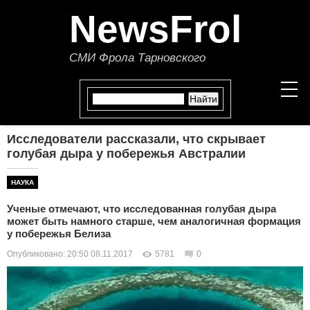
NewsFrol
СМИ Фрола Тарновского
Исследователи рассказали, что скрывает
НОВОСТИ
голубая дыра у побережья Австралии
СТАТЬИ
НАУКА
Ученые отмечают, что исследованная голубая дыра
ПОЛИТИКА
может быть намного старше, чем аналогичная формация
у побережья Белиза
ЭКОНОМИКА
Опубликовано: 20:50 08.11.2017
5781
0
В МИРЕ
ОБЩЕСТВО