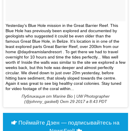
Yesterday's Blue Hole mission in the Great Barrier Reef. This 
Blue Hole has previously been explored and documented by 
geologists who suggested it could be even older than the 
famous Great Blue Hole, in Belize. It's location is in one of the 
least explored parts Great Barrier Reef, over 200km from our 
home @daydreamislandresort . To get there we had to travel 
overnight for 10 hours and time the tides perfectly... Was well 
worth it! Inside the walls was similar to the site we explored a few 
weeks back, but this hole was deeper and almost perfectly 
circular. We dived down to just over 20m yesterday, before 
hitting bare sediment, that slowly sloped towards the centre. 
Again it was great to see big healthy coral colonies. Stay tuned 
for video footage of the coral within...
Публикация от Marine Bio | UW Photographer
(@johnny_gaskell)
Окт 29 2017 в 8:43 PDT
Поймайте Дзен — подписывайтесь на
NewsFrol!