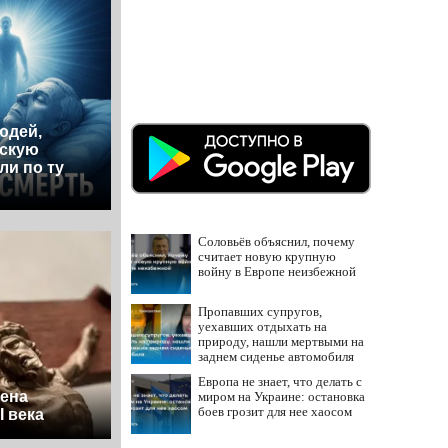
юдей,
ескую
ли по ту
Соловьёв объяснил, почему
считает новую крупную
войну в Европе неизбежной
Пропавших супругов,
уехавших отдыхать на
природу, нашли мертвыми на
заднем сиденье автомобиля
Европа не знает, что делать с
дена
миром на Украине: остановка
боев грозит для нее хаосом
I века