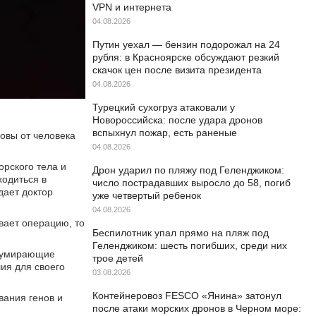
VPN и интернета
04.08.2026
Путин уехал — бензин подорожал на 24
рубля: в Красноярске обсуждают резкий
скачок цен после визита президента
04.08.2026
Турецкий сухогруз атаковали у
Новороссийска: после удара дронов
вспыхнул пожар, есть раненые
овы от человека
04.08.2026
орского тела и
Дрон ударил по пляжу под Геленджиком:
ходиться в
число пострадавших выросло до 58, погиб
дает доктор
уже четвертый ребенок
04.08.2026
вает операцию, то
Беспилотник упал прямо на пляж под
Геленджиком: шесть погибших, среди них
и, умирающие
трое детей
лия для своего
03.08.2026
Контейнеровоз FESCO «Янина» затонул
вания генов и
после атаки морских дронов в Черном море: