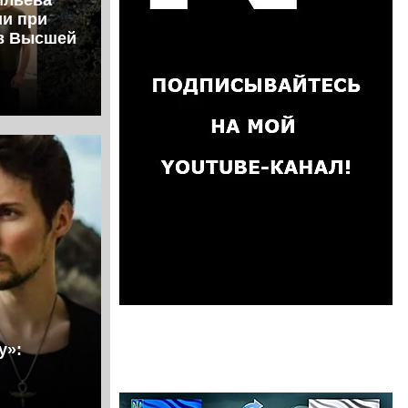
ии при
ов Высшей
у»: