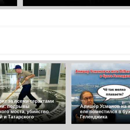
оит за всеми терактами
ии: подрывы
Алишер Усманов на ях
ого моста, убийство
еле поместился в бу
й и Татарского
Геленджика