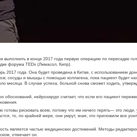
и выполнить в конце 2017 года первую операцию по пересадке гол
адке форума TEDх (Лимасол, Кипр).
ь 2017 года. Она будет проведена в Китае, с использованием дон
озг, сосуды и мышцы с помощью коллагена, пока пациент будет на
оло месяца. В случае успеха, больной снова сможет ходить, утверж
их обоснований, нейрохирург считает, что если его пациент пережи
новения.
цию готовы рисковать всем, потому что им нечего терять— это люд
ся, то, по крайней мере, они умрут, зная, что приложили все уси
ость является частью медицинских достижений. Методы редактиро
ком, отмечает он.