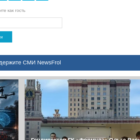
те как гость
ти
ержите СМИ NewsFrol
Гендиректор ГК «Формула» Ольга Вас