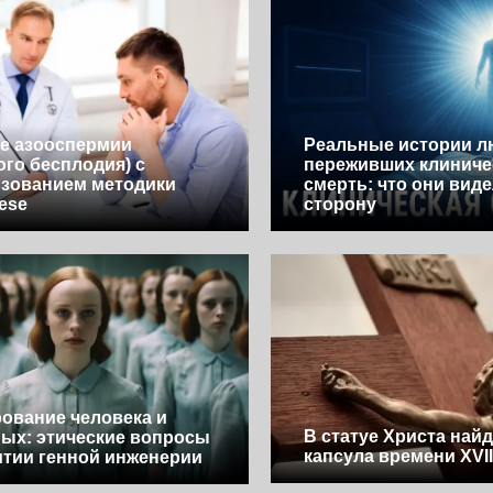
е азооспермии
Реальные истории л
ого бесплодия) с
переживших клинич
зованием методики
смерть: что они виде
Tese
сторону
ование человека и
В статуе Христа най
ых: этические вопросы
капсула времени XVII
итии генной инженерии