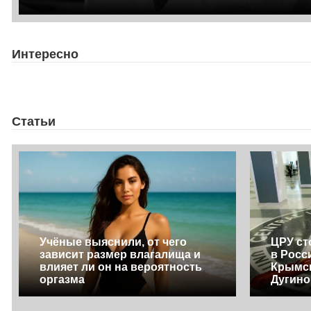
Интересно
Статьи
Учёные выяснили, от чего
ЦРУ ст
зависит размер влагалища и
в Росс
влияет ли он на вероятность
Крымск
оргазма
Дугино