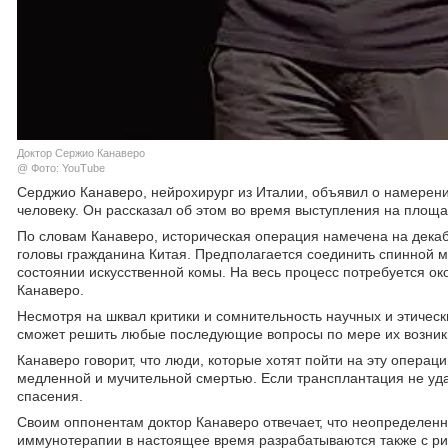
Доктор Сержио Канаверо
@ Фото: YouTube
Серджио Канаверо, нейрохирург из Италии, объявил о намерени
человеку. Он рассказал об этом во время выступления на площ
По словам Канаверо, историческая операция намечена на декабр
головы гражданина Китая. Предполагается соединить спинной м
состоянии искусственной комы. На весь процесс потребуется ок
Канаверо.
Несмотря на шквал критики и сомнительность научных и этическ
сможет решить любые последующие вопросы по мере их возник
Канаверо говорит, что люди, которые хотят пойти на эту опера
медленной и мучительной смертью. Если трансплантация не удаст
спасения.
Своим оппонентам доктор Канаверо отвечает, что неопределенн
иммунотерапии в настоящее время разрабатываются также с рис