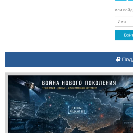
или войди
Вой
Подд