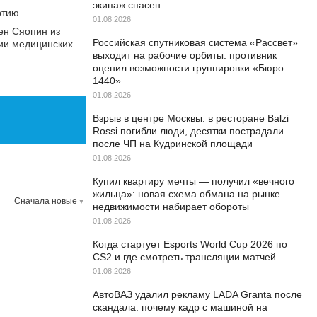
экипаж спасен
ртию.
01.08.2026
ен Сяопин из
Российская спутниковая система «Рассвет»
рии медицинских
выходит на рабочие орбиты: противник
оценил возможности группировки «Бюро
1440»
01.08.2026
Взрыв в центре Москвы: в ресторане Balzi
Rossi погибли люди, десятки пострадали
после ЧП на Кудринской площади
01.08.2026
Купил квартиру мечты — получил «вечного
жильца»: новая схема обмана на рынке
Сначала новые
недвижимости набирает обороты
01.08.2026
Когда стартует Esports World Cup 2026 по
CS2 и где смотреть трансляции матчей
01.08.2026
АвтоВАЗ удалил рекламу LADA Granta после
скандала: почему кадр с машиной на