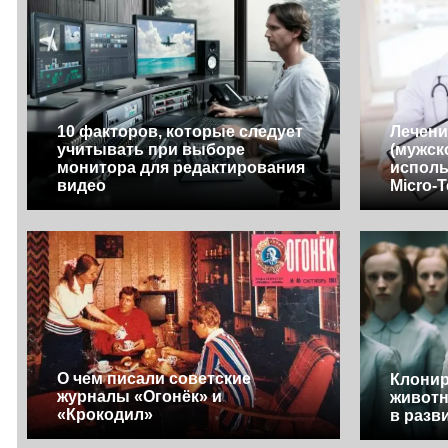
10 факторов, которые следует
Лечени
учитывать при выборе
(мужск
монитора для редактирования
исполь
видео
Micro-
О чем писали советские
Клонир
журналы «Огонёк» и
животн
«Крокодил»
в разв