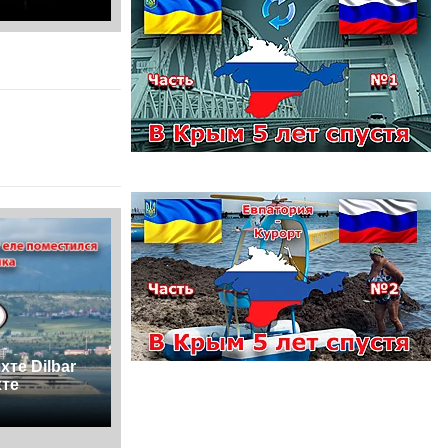
те Dilbar
хте