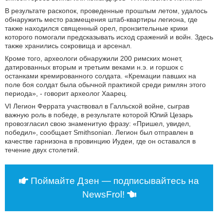
В результате раскопок, проведенные прошлым летом, удалось
обнаружить место размещения штаб-квартиры легиона, где
также находился священный орел, пронзительные крики
которого помогали предсказывать исход сражений и войн. Здесь
также хранились сокровища и арсенал.
Кроме того, археологи обнаружили 200 римских монет,
датированных вторым и третьим веками н.э. и горшок с
останками кремированного солдата. «Кремации павших на
поле боя солдат была обычной практикой среди римлян этого
периода», - говорит археолог Хаарец.
VI Легион Феррата участвовал в Галльской войне, сыграв
важную роль в победе, в результате которой Юлий Цезарь
провозгласил свою знаменитую фразу: «Пришел, увидел,
победил», сообщает Smithsonian. Легион был отправлен в
качестве гарнизона в провинцию Иудеи, где он оставался в
течение двух столетий.
Поймайте Дзен — подписывайтесь на
NewsFrol!