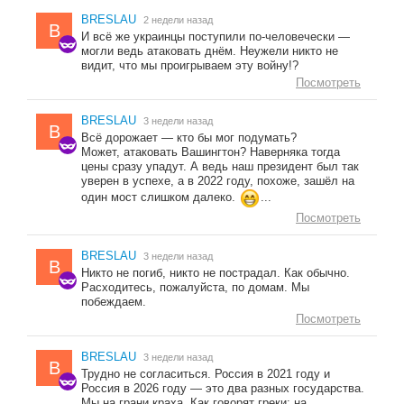
BRESLAU
2 недели назад
B
И всё же украинцы поступили по-человечески —
могли ведь атаковать днём. Неужели никто не
видит, что мы проигрываем эту войну!?
Посмотреть
BRESLAU
3 недели назад
B
Всё дорожает — кто бы мог подумать?
Может, атаковать Вашингтон? Наверняка тогда
цены сразу упадут. А ведь наш президент был так
уверен в успехе, а в 2022 году, похоже, зашёл на
один мост слишком далеко.
...
Посмотреть
BRESLAU
3 недели назад
B
Никто не погиб, никто не пострадал. Как обычно.
Расходитесь, пожалуйста, по домам. Мы
побеждаем.
Посмотреть
BRESLAU
3 недели назад
B
Трудно не согласиться. Россия в 2021 году и
Россия в 2026 году — это два разных государства.
Мы на грани краха. Как говорят греки: на