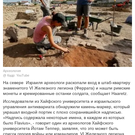
КУЛЬТУРА
НАУКА
СПОРТ
ШОУ-БИЗНЕС
АВТО И МОТО
Археология
@ Кадр: YouTube
ЭГОИЗМ
На севере Израиля археологи раскопали вход в штаб-квартиру
знаменитого VI Железного легиона (Феррата) и нашли римские
монеты и кремированные останки солдата, сообщает Haaretz.
БЛОГ
Исследователи из Хайфского университета и израильского
управления антиквариата обнаружили камень-маркер, который
украшал входной портик с плохо сохранившейся надписью.
«Надпись содержала некоторые имена, в каждом из которых
было Flavius», - говорит один из археологов Хайфского
университета Йотам Теппер, заявляя, что это может быть
список героев войны или командиров VI Железного легиона.