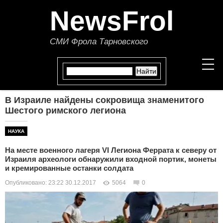
NewsFrol
СМИ Фрола Тарновского
В Израиле найдены сокровища знаменитого
НОВОСТИ
Шестого римского легиона
СТАТЬИ
НАУКА
На месте военного лагеря VI Легиона Феррата к северу от
ПОЛИТИКА
Израиля археологи обнаружили входной портик, монеты
и кремированные останки солдата
ЭКОНОМИКА
Опубликовано: 23:22 30.12.2017
5064
0
В МИРЕ
ОБЩЕСТВО