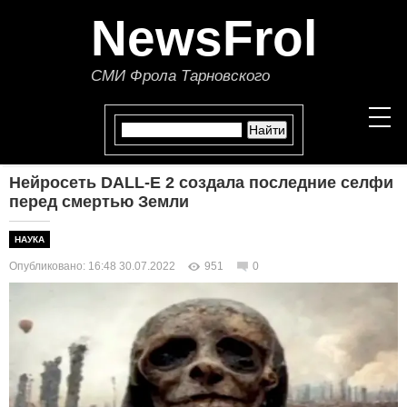
NewsFrol
СМИ Фрола Тарновского
Нейросеть DALL-E 2 создала последние селфи
НОВОСТИ
перед смертью Земли
СТАТЬИ
НАУКА
Опубликовано: 16:48 30.07.2022
951
0
ПОЛИТИКА
ЭКОНОМИКА
В МИРЕ
ОБЩЕСТВО