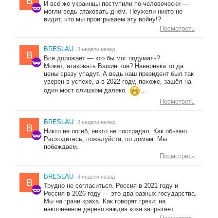
B
И всё же украинцы поступили по-человечески —
могли ведь атаковать днём. Неужели никто не
видит, что мы проигрываем эту войну!?
Посмотреть
BRESLAU
3 недели назад
B
Всё дорожает — кто бы мог подумать?
Может, атаковать Вашингтон? Наверняка тогда
цены сразу упадут. А ведь наш президент был так
уверен в успехе, а в 2022 году, похоже, зашёл на
один мост слишком далеко.
...
Посмотреть
BRESLAU
3 недели назад
B
Никто не погиб, никто не пострадал. Как обычно.
Расходитесь, пожалуйста, по домам. Мы
побеждаем.
Посмотреть
BRESLAU
3 недели назад
B
Трудно не согласиться. Россия в 2021 году и
Россия в 2026 году — это два разных государства.
Мы на грани краха. Как говорят греки: на
наклонённое дерево каждая коза запрыгнет.