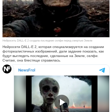
КУЛЬТУРА
НАУКА
СПОРТ
Нейросеть DALL-E 2 создала последние селфи перед смертью Земли
ШОУ-БИЗНЕС
Нейросети DALL-E 2, которая специализируется на создании
фотореалистичных изображений, дали задание показать, как
АВТО И МОТО
будут выглядеть последние, сделанные на Земле, селфи.
Считаю, она блестяще справилась.
ЭГОИЗМ
БЛОГ