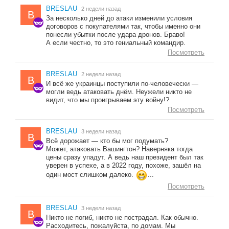
BRESLAU
2 недели назад
B
За несколько дней до атаки изменили условия
договоров с покупателями так, чтобы именно они
понесли убытки после удара дронов. Браво!
А если честно, то это гениальный командир.
Посмотреть
BRESLAU
2 недели назад
B
И всё же украинцы поступили по-человечески —
могли ведь атаковать днём. Неужели никто не
видит, что мы проигрываем эту войну!?
Посмотреть
BRESLAU
3 недели назад
B
Всё дорожает — кто бы мог подумать?
Может, атаковать Вашингтон? Наверняка тогда
цены сразу упадут. А ведь наш президент был так
уверен в успехе, а в 2022 году, похоже, зашёл на
один мост слишком далеко.
...
Посмотреть
BRESLAU
3 недели назад
B
Никто не погиб, никто не пострадал. Как обычно.
Расходитесь, пожалуйста, по домам. Мы