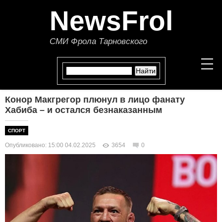
NewsFrol
СМИ Фрола Тарновского
Конор Макгрегор плюнул в лицо фанату
НОВОСТИ
Хабиба – и остался безнаказанным
СТАТЬИ
СПОРТ
Опубликовано: 15:00 04.02.2025
3654
0
ПОЛИТИКА
ЭКОНОМИКА
В МИРЕ
ОБЩЕСТВО