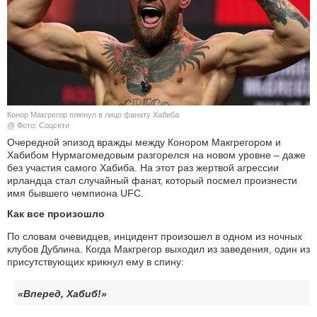
КУЛЬТУРА
НАУКА
СПОРТ
Конор Макгрегор плюнул в лицо фанату Хабиба
ШОУ-БИЗНЕС
@ Фото: Соцсети
Очередной эпизод вражды между Конором Макгрегором и
Хабибом Нурмагомедовым разгорелся на новом уровне – даже
АВТО И МОТО
без участия самого Хабиба. На этот раз жертвой агрессии
ирландца стал случайный фанат, который посмел произнести
ЭГОИЗМ
имя бывшего чемпиона UFC.
Как все произошло
БЛОГ
По словам очевидцев, инцидент произошел в одном из ночных
клубов Дублина. Когда Макгрегор выходил из заведения, один из
присутствующих крикнул ему в спину:
«Вперед, Хабиб!»