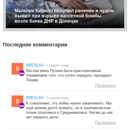
Мальчик Кирилл получил ранение и чудом
выжил при взрыве кассетной бомбы
возле банка ДНР в Донецке
Последние комментарии
BRESLAU
1 неделя назад
B
Кислая мина Путина была красноречивым
отражением того, что хотел передать президент
Токаев.
Посмотреть
BRESLAU
2 недели назад
B
К сожалению, эту войну нужно заканчивать. Мы
ещё можем долго воевать, но в экономическом
плане откатимся в Средневековье. Китаю до нас
нет никакого дела.
Посмотреть