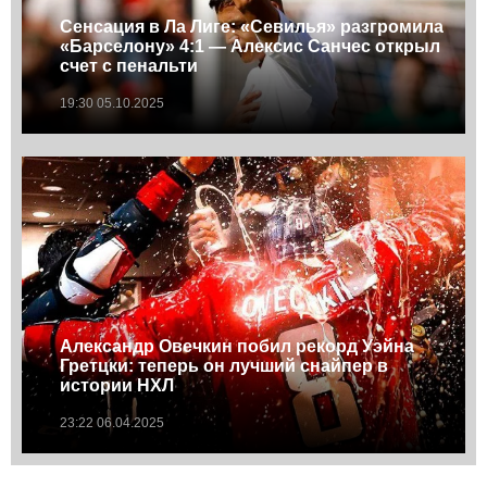
Сенсация в Ла Лиге: «Севилья» разгромила
«Барселону» 4:1 — Алексис Санчес открыл
счет с пенальти
19:30 05.10.2025
Александр Овечкин побил рекорд Уэйна
Гретцки: теперь он лучший снайпер в
истории НХЛ
23:22 06.04.2025