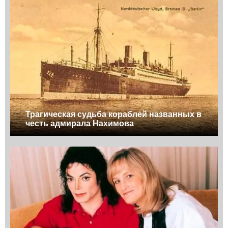
Трагическая судьба кораблей названных в
честь адмирала Нахимова