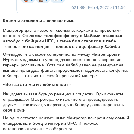
Конор и скандалы – неразделимы
Макгрегор давно известен своими выходками за пределами
октагона. Он
ломал телефон фанату в Майами
,
атаковал
автобус с бойцами UFC
, а также
бил стариков в пабе
.
Теперь в его коллекции —
плевок в лицо фанату Хабиба
.
Очевидно, что старое соперничество между Макгрегором и
Нурмагомедовым не угасло, даже несмотря на завершение
карьеры россиянина. Хотя сам Хабиб давно не реагирует на
выпады ирландца, фанаты продолжают подогревать конфликт,
а Конор — отвечать в своей привычной манере.
«Вот за это мы и любим спорт»
Инцидент вызвал бурную реакцию в соцсетях. Одни фанаты
оправдывают Макгрегора, считая, что его провоцировали,
другие — критикуют, утверждая, что Конору давно пора взять
себя в руки.
Но одно остается неизменным: Макгрегор по-прежнему
самый
скандальный боец в истории UFC
. И похоже,
останавливаться он не собирается.